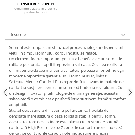
CONSILIERE SI SUPORT
Mese gradinita
Consiliere avizata in alegerea
produsului dorit
Scaune gradinita
Set mese si scaune gradinita
Mobilier copii
Descriere
Mobila camera copii
Somnul este, dupa cum stim, acel proces fiziologic indispensabil
Scaune birou pentru copii
vietii. In timpul somnului, corpul nostru se reface.
Saltele patuturi copii
Un element foarte important pentru a beneficia de un somn de
Paturi copii
calitate pe durata noptii il reprezinta salteaua. O saltea realizata
din materiale de cea mai buna calitate si pe baza unor tehnologii
Masa si scaune gradinita
moderne reprezinta garantia unui somn relaxat, linistit.
Seturi comode living si dormitor
Salteaua Mercur Comfort Plus reprezintă un avans în materie de
confort și susținere pentru un somn odihnitor și revitalizant. Cu
un design inovator și tehnologie de ultimă generație, această
saltea oferă o combinație perfectă între susținere fermă și confort
adaptabil.
Stratul de susținere din spumă poliuretanică flexibilă de
densitate mare asigură o bază solidă și stabilă pentru somn.
Acest strat tare de susținere este placat cu un strat de spumă
conturată High Resilience pe 7 zone de confort, care se mulează
delicat pe contururile corpului, oferind susținere precisă în