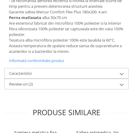
- Se recomanda aerisirea fecventa si rotirea la intervale scurte de
timp pentru a preveni deteriorarea structurii acesteia
Garantie saltea Mercur Comfort Flex Plus 180x200: 4 ani
Perna matlasata
alba 50x70 cm
Are exteriorul fabricat din microfibra 100% poliester si la interior
fibra siliconizata 100% poliester iar captuseala este din vata 100%
poliester.
Tesatura alba microfibra poliester 100% este lavabila la 60°C.
Aceasta temperatura de spalare reduce sansa de supravietuire a
acarienilor si a bacteriilor la minim.
Informatii conformitate produs
Caracteristici
Review-uri
(2)
PRODUSE SIMILARE
Somiera metalica fixa
Saltea ortopedica, tip