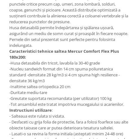
punctele critice precum cap, umeri, zona lombară, solduri,
coapse, genunchi și picioare. Această distribuție optimizată a
susținerii contribuie la alinierea corectă a coloanei vertebrale și la
reducerea punctelor de presiune.
Husa detasabilă permite îndepărtarea și spălarea ușoară,
asigurând un mediu de somn curat și proaspăt în fiecare noapte.
Pernele din setul prezentat sunt perfecte pentru folosinta
indelungata.
Caracteristici tehnice saltea Mercur Comfort Flex Plus
180x200:
-Husa detasabila din tricot, lavabila la 30-40 grade
-Nucleu sandwich format din 14 cm spuma poliuretanica
standard -densitate 28 kg/m3 si 4 cm spuma high resilience -
densitate 36 kg/m3
-Inaltime saltea ortopedica 20 cm
-Duritate mediu-tare
-Greutate suportata recomandata (per utilizator) 100 kg
-Tot ansamblul este tratat impotriva mucegaiului si acarienilor.
Instructiuni utilizare
:
- Salteaua este rulata si vidata.
- Desfaceti cu grija folia de protectie, fara a folosi foarfece sau alte
obiecte taioase care ar putea deterioara tesatura saltelei.
- Lasati-o sa revina la forma initiala (asteptati minim 24-48 ore)