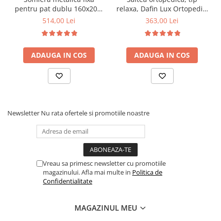
pentru pat dublu 160x200,
relaxa, Dafin Lux Ortopedic,
6 picioare, 32 lamele lemn
90x200x21cm, fermitate
514,00 Lei
363,00 Lei
fag, benzi textile, suport
medie, cu plasa de arcuri
saltea ferm, negru
tip Bonell, fata vara-iarna,
sistem de aerisire cu
ADAUGA IN COS
ADAUGA IN COS
butoni, Salt Confort
Newsletter
Nu rata ofertele si promotiile noastre
Vreau sa primesc newsletter cu promotiile
magazinului. Afla mai multe in
Politica de
Confidentialitate
MAGAZINUL MEU