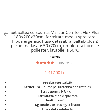
Scaune pliante
Saltele Pocket
Noptiere
Scaune birou
Saltele cu arcuri impachetate
Paturi
individual
Scaune profesionale
Seturi de pat si saltea
Saltele Memory Pocket
Masute de toaleta
Scaune Lemn
Saltele Memory Foam
Mobilier living
Scaune birou copii
Set Saltea cu spuma, Mercur Comfort Flex Plus
Saltele Memory Pocket
Scaune pentru living
180x200x20cm, fermitate mediu spre tare,
Scaune resigilate
Saltele cu plasa arcuri
hipoalergenica, husa detasabila, Saltsib plus 2
Seturi comode living si vitrine
perne matlasate 50x70cm, umplutura fibre de
Scaune gradinita
Saltele cu spuma
Mobila living
poliester, lavabile la 60°C
Saltele cu spuma
Scaune conferinta
Comode living
Saltsib
Saltele cu spuma poliuretanica
Scaune terasa si outdoor
Set mese plus scaune
2 Review-uri
Saltele Latex
Mobilier birou
1.417,00 Lei
Saltele Memory
Scaune ergonomice
Saltele 140x200
Etajere Birou
Producator-
Saltsib
S
tructura-
Spuma poliuretanica densitate 28
Saltele 160x200
Dulap birou
Strat spuma HR
-4 cm
Birouri
Saltele 180x200
Fermitate
-Medie spre tare
Inaltime
-20 cm
Scaune pentru birou
Top saltele
Kg sustinute
- 100 kg/utilizator
Scaune pentru vizitatori
Husa detasabila
-Da