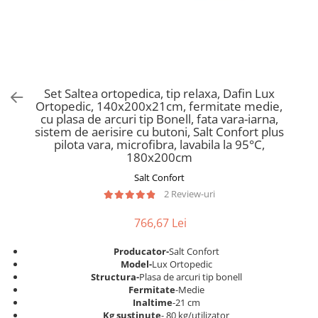
Scaune pliante
Saltele Pocket
Noptiere
Scaune birou
Saltele cu arcuri impachetate
Paturi
individual
Scaune profesionale
Seturi de pat si saltea
Saltele Memory Pocket
Masute de toaleta
Scaune Lemn
Saltele Memory Foam
Mobilier living
Scaune birou copii
Set Saltea ortopedica, tip relaxa, Dafin Lux
Saltele Memory Pocket
Scaune pentru living
Ortopedic, 140x200x21cm, fermitate medie,
Scaune resigilate
Saltele cu plasa arcuri
cu plasa de arcuri tip Bonell, fata vara-iarna,
Seturi comode living si vitrine
sistem de aerisire cu butoni, Salt Confort plus
Scaune gradinita
Saltele cu spuma
Mobila living
pilota vara, microfibra, lavabila la 95°C,
Saltele cu spuma
Scaune conferinta
180x200cm
Comode living
Saltele cu spuma poliuretanica
Scaune terasa si outdoor
Salt Confort
Set mese plus scaune
2 Review-uri
Saltele Latex
Mobilier birou
Saltele Memory
Scaune ergonomice
766,67 Lei
Saltele 140x200
Etajere Birou
Producator-
Salt Confort
Saltele 160x200
Dulap birou
Model-
Lux Ortopedic
Birouri
Saltele 180x200
Structura-
Plasa de arcuri tip bonell
Fermitate
-Medie
Scaune pentru birou
Top saltele
Inaltime
-21 cm
Scaune pentru vizitatori
Kg sustinute
- 80 kg/utilizator