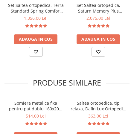
Set Saltea ortopedica, Terra
Set Saltea ortopedica,
Standard Spring Comfort
Saturn Memory Plus
140x200x26cm, cu plasa de
Comfort 140x200x20cm, cu
1.356,00 Lei
2.075,00 Lei
arcuri Bonell, husa
spuma poliuretanica HR,
detasabila tricot,
memory foam 4 cm, husa
hipoalergenica, fermitate
detasabila tricot,
ADAUGA IN COS
ADAUGA IN COS
mediu spre tare, Saltsib
hipoalergenica, fermitate
plus husa microfibra,
mediu spre tare, Saltsib
matlasata ultrasonic, cu
plus husa microfibra,
elastic la colturi
matlasata ultrasonic,
lavabila la 95°C
PRODUSE SIMILARE
Somiera metalica fixa
Saltea ortopedica, tip
pentru pat dublu 160x200,
relaxa, Dafin Lux Ortopedic,
6 picioare, 32 lamele lemn
90x200x21cm, fermitate
514,00 Lei
363,00 Lei
fag, benzi textile, suport
medie, cu plasa de arcuri
saltea ferm, negru
tip Bonell, fata vara-iarna,
sistem de aerisire cu