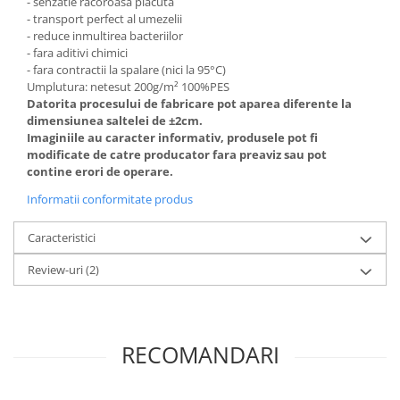
- senzatie racoroasă placuta
- transport perfect al umezelii
- reduce inmultirea bacteriilor
- fara aditivi chimici
- fara contractii la spalare (nici la 95°C)
Umplutura: netesut 200g/m² 100%PES
Datorita procesului de fabricare pot aparea diferente la
dimensiunea saltelei de ±2cm.
Imaginiile au caracter informativ, produsele pot fi
modificate de catre producator fara preaviz sau pot
contine erori de operare.
Informatii conformitate produs
Caracteristici
Review-uri
(2)
RECOMANDARI