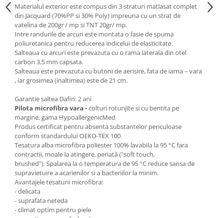
Materialul exterior este compus din 3 straturi matlasat complet
din Jacquard (70%PP si 30% Poly) impreuna cu un strat de
vatelina de 200gr / mp si TNT 20gr/ mp.
Intre randurile de arcuri este montata o fasie de spuma
poliuretanica pentru reducerea indicelui de elasticitate.
Salteaua cu arcuri este prevazuta cu o rama laterala din otel
carbon 3,5 mm capsata.
Salteaua este prevazuta cu butoni de aerisire, fata de iarna – vara
, iar grosimea (inaltimea) este de 21 cm.
Garantie saltea Dafin: 2 ani
Pilota microfibra vara -
colturi rotunjite si cu bentita pe
margine, gama HypoallergenicMed
Produs certificat pentru absenta substantelor periculoase
conform standardului OEKO-TEX 100
Tesatura alba microfibra poliester 100% lavabila la 95 °C fara
contractii, moale la atingere, periată ("soft touch,
brushed"). Spalarea la o temperatura de 95 °C reduce sansa de
supravietuire a acarienilor si a bacteriilor la minim.
Avantajele tesaturii microfibra:
- delicata
- suprafata neteda
- climat optim pentru piele