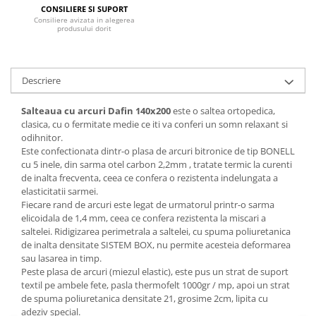
CONSILIERE SI SUPORT
Mese gradinita
Consiliere avizata in alegerea
produsului dorit
Scaune gradinita
Set mese si scaune gradinita
Mobilier copii
Descriere
Mobila camera copii
Salteaua cu arcuri Dafin 140x200
este o saltea ortopedica,
Scaune birou pentru copii
clasica, cu o fermitate medie ce iti va conferi un somn relaxant si
Saltele patuturi copii
odihnitor.
Paturi copii
Este confectionata dintr-o plasa de arcuri bitronice de tip BONELL
cu 5 inele, din sarma otel carbon 2,2mm , tratate termic la curenti
Masa si scaune gradinita
de inalta frecventa, ceea ce confera o rezistenta indelungata a
Seturi comode living si dormitor
elasticitatii sarmei.
Fiecare rand de arcuri este legat de urmatorul printr-o sarma
elicoidala de 1,4 mm, ceea ce confera rezistenta la miscari a
saltelei. Ridigizarea perimetrala a saltelei, cu spuma poliuretanica
de inalta densitate SISTEM BOX, nu permite acesteia deformarea
sau lasarea in timp.
Peste plasa de arcuri (miezul elastic), este pus un strat de suport
textil pe ambele fete, pasla thermofelt 1000gr / mp, apoi un strat
de spuma poliuretanica densitate 21, grosime 2cm, lipita cu
adeziv special.