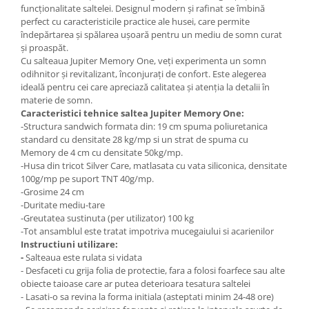
funcționalitate saltelei. Designul modern și rafinat se îmbină
perfect cu caracteristicile practice ale husei, care permite
îndepărtarea și spălarea ușoară pentru un mediu de somn curat
și proaspăt.
Cu salteaua Jupiter Memory One, veți experimenta un somn
odihnitor și revitalizant, înconjurați de confort. Este alegerea
ideală pentru cei care apreciază calitatea și atenția la detalii în
materie de somn.
Caracteristici tehnice saltea Jupiter Memory One:
-Structura sandwich formata din: 19 cm spuma poliuretanica
standard cu densitate 28 kg/mp si un strat de spuma cu
Memory de 4 cm cu densitate 50kg/mp.
-Husa din tricot Silver Care, matlasata cu vata siliconica, densitate
100g/mp pe suport TNT 40g/mp.
-Grosime 24 cm
-Duritate mediu-tare
-Greutatea sustinuta (per utilizator) 100 kg
-Tot ansamblul este tratat impotriva mucegaiului si acarienilor
Instructiuni utilizare:
-
Salteaua este rulata si vidata
- Desfaceti cu grija folia de protectie, fara a folosi foarfece sau alte
obiecte taioase care ar putea deterioara tesatura saltelei
- Lasati-o sa revina la forma initiala (asteptati minim 24-48 ore)