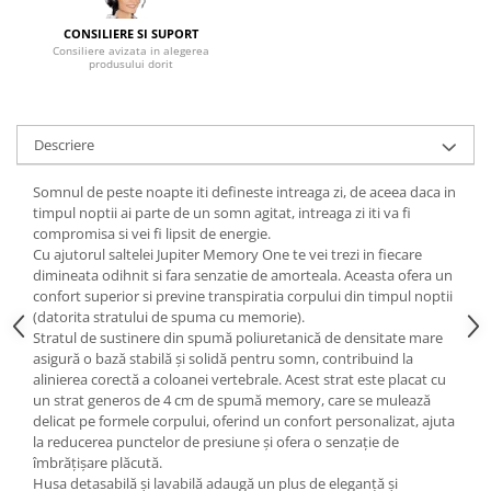
Mese gradinita
CONSILIERE SI SUPORT
Consiliere avizata in alegerea
Scaune gradinita
produsului dorit
Set mese si scaune gradinita
Mobilier copii
Descriere
Mobila camera copii
Scaune birou pentru copii
Somnul de peste noapte iti defineste intreaga zi, de aceea daca in
Saltele patuturi copii
timpul noptii ai parte de un somn agitat, intreaga zi iti va fi
Paturi copii
compromisa si vei fi lipsit de energie.
Cu ajutorul saltelei Jupiter Memory One te vei trezi in fiecare
Masa si scaune gradinita
dimineata odihnit si fara senzatie de amorteala. Aceasta ofera un
Seturi comode living si dormitor
confort superior si previne transpiratia corpului din timpul noptii
(datorita stratului de spuma cu memorie).
Stratul de sustinere din spumă poliuretanică de densitate mare
asigură o bază stabilă și solidă pentru somn, contribuind la
alinierea corectă a coloanei vertebrale. Acest strat este placat cu
un strat generos de 4 cm de spumă memory, care se mulează
delicat pe formele corpului, oferind un confort personalizat, ajuta
la reducerea punctelor de presiune și ofera o senzație de
îmbrățișare plăcută.
Husa detasabilă și lavabilă adaugă un plus de eleganță și