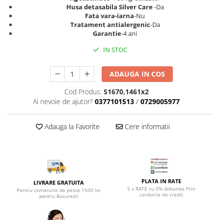
Top saltele 5 cm
Husa detasabila Silver Care
-Da
Scaune manager
Top saltele 10 cm
Fata vara-iarna
-Nu
Mobilier bucatarie
Tratament antialergenic
-Da
Top saltele memory 5 cm
Garantie
-4 ani
Mese bucatarie
Top saltele MemoHR 6.5 cm
Scaune pentru bucatarie
IN STOC
Saltele ieftine
Mobila bucatarie
Saltele cu plasa de arcuri
ADAUGA IN COS
Seturi mese si scaune bucatarie
Saltele cu spuma
Mobilier hol
Cod Produs:
S1670,1461x2
Ai nevoie de ajutor?
0377101513
/
0729005977
Mobila hol
Suporturi si rafturi pantofi
Adauga la Favorite
Cere informatii
Portmantouri
Pantofare
Seturi mobilier hol
Stender haine
Suport pentru umerase
PLATA IN RATE
LIVRARE GRATUITA
5 x RATE cu 0% dobanda Prin
Pentru comenzile de peste 1500 lei
Etajere
cardurile de credit
pentru Bucuresti
Cuiere
Mobilier gradinita