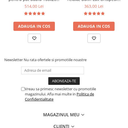
6 picioare, 32 lamele lemn
90x200x21cm, fermitate
514,00 Lei
363,00 Lei
fag, benzi textile, suport
medie, cu plasa de arcuri
saltea ferm, negru
tip Bonell, fata vara-iarna,
sistem de aerisire cu
ADAUGA IN COS
ADAUGA IN COS
butoni, Salt Confort
Newsletter
Nu rata ofertele si promotiile noastre
Vreau sa primesc newsletter cu promotiile
magazinului. Afla mai multe in
Politica de
Confidentialitate
MAGAZINUL MEU
CLIENTI