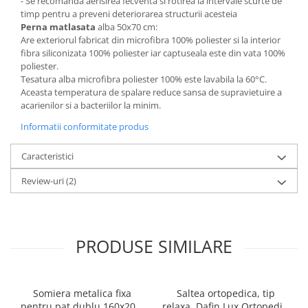
- Se recomanda aerisirea fecventa si rotirea la intervale scurte de
timp pentru a preveni deteriorarea structurii acesteia
Perna matlasata
alba 50x70 cm:
Are exteriorul fabricat din microfibra 100% poliester si la interior
fibra siliconizata 100% poliester iar captuseala este din vata 100%
poliester.
Tesatura alba microfibra poliester 100% este lavabila la 60°C.
Aceasta temperatura de spalare reduce sansa de supravietuire a
acarienilor si a bacteriilor la minim.
Informatii conformitate produs
Caracteristici
Review-uri
(2)
PRODUSE SIMILARE
Somiera metalica fixa
Saltea ortopedica, tip
pentru pat dublu 160x200,
relaxa, Dafin Lux Ortopedic,