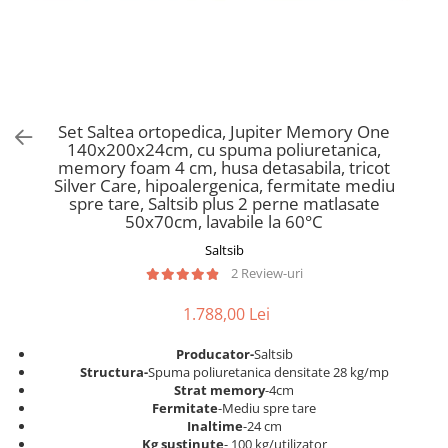
Scaune pliante
Saltele Pocket
Noptiere
Scaune birou
Saltele cu arcuri impachetate
Paturi
individual
Scaune profesionale
Seturi de pat si saltea
Saltele Memory Pocket
Masute de toaleta
Scaune Lemn
Saltele Memory Foam
Mobilier living
Scaune birou copii
Set Saltea ortopedica, Jupiter Memory One
Saltele Memory Pocket
Scaune pentru living
140x200x24cm, cu spuma poliuretanica,
Scaune resigilate
Saltele cu plasa arcuri
memory foam 4 cm, husa detasabila, tricot
Seturi comode living si vitrine
Silver Care, hipoalergenica, fermitate mediu
Scaune gradinita
Saltele cu spuma
Mobila living
spre tare, Saltsib plus 2 perne matlasate
Saltele cu spuma
Scaune conferinta
50x70cm, lavabile la 60°C
Comode living
Saltele cu spuma poliuretanica
Scaune terasa si outdoor
Saltsib
Set mese plus scaune
2 Review-uri
Saltele Latex
Mobilier birou
Saltele Memory
Scaune ergonomice
1.788,00 Lei
Saltele 140x200
Etajere Birou
Producator-
Saltsib
Saltele 160x200
Dulap birou
Structura-
Spuma poliuretanica densitate 28 kg/mp
Birouri
Saltele 180x200
Strat memory
-4cm
Fermitate
-Mediu spre tare
Scaune pentru birou
Top saltele
Inaltime
-24 cm
Scaune pentru vizitatori
Kg sustinute
- 100 kg/utilizator