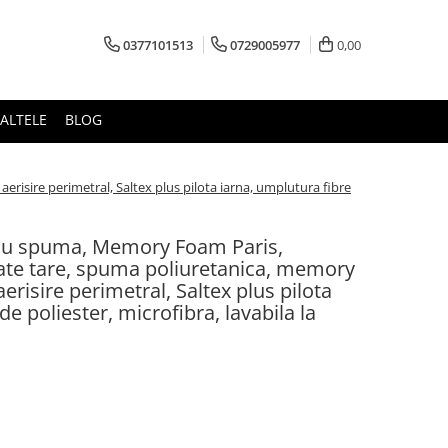
0377101513
0729005977
0,00
ALTELE
BLOG
isire perimetral, Saltex plus pilota iarna, umplutura fibre
 cu spuma, Memory Foam Paris,
te tare, spuma poliuretanica, memory
risire perimetral, Saltex plus pilota
de poliester, microfibra, lavabila la