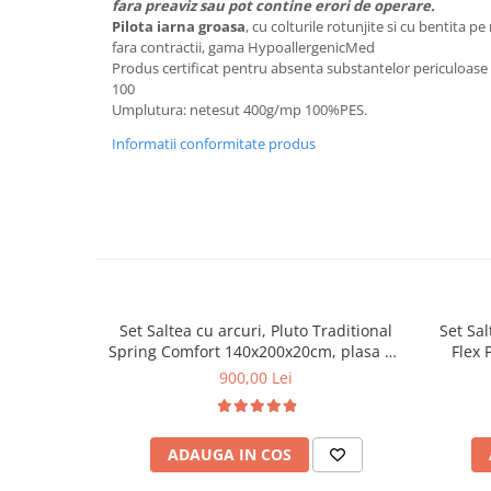
fara preaviz sau pot contine erori de operare.
Pilota iarna groasa
, cu colturile rotunjite si cu bentita p
Mese gradinita
fara contractii, gama HypoallergenicMed
Scaune gradinita
Produs certificat pentru absenta substantelor periculoa
Set mese si scaune gradinita
100
Umplutura: netesut 400g/mp 100%PES.
Mobilier copii
Informatii conformitate produs
Mobila camera copii
Scaune birou pentru copii
Saltele patuturi copii
Paturi copii
Masa si scaune gradinita
Seturi comode living si dormitor
Set Saltea cu arcuri, Pluto Traditional
Set Sa
Spring Comfort 140x200x20cm, plasa de
Flex 
arcuri tip Bonell, husa detasabila tricot,
mediu s
900,00 Lei
hipoalergenica, fermitate mediu spre
deta
tare, Saltsib plus 2 perne matlasate
matlasa
microfibra 50x70cm, lavabile la 60°C
p
ADAUGA IN COS