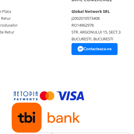
 Plata
Global Network SRL
e Retur
J2002010573408
Produselor
RO14962978
de Retur
STR. ARGONULUI 15, SECT.3
BUCURESTI, BUCURESTI
Contacteaza-ne