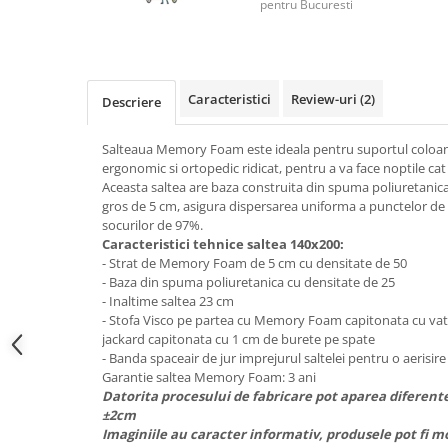
Top saltele 5 cm
pentru Bucuresti
Scaune manager
Top saltele 10 cm
Mobilier bucatarie
Top saltele memory 5 cm
Mese bucatarie
Top saltele MemoHR 6.5 cm
Scaune pentru bucatarie
Caracteristici
Review-uri
(2)
Descriere
Saltele ieftine
Mobila bucatarie
Saltele cu plasa de arcuri
Salteaua Memory Foam este ideala pentru suportul coloan
Seturi mese si scaune bucatarie
Saltele cu spuma
ergonomic si ortopedic ridicat, pentru a va face noptile cat m
Mobilier hol
Aceasta saltea are baza construita din spuma poliuretanic
gros de 5 cm, asigura dispersarea uniforma a punctelor de 
Mobila hol
socurilor de 97%.
Suporturi si rafturi pantofi
Caracteristici tehnice saltea 140x200:
Portmantouri
- Strat de Memory Foam de 5 cm cu densitate de 50
- Baza din spuma poliuretanica cu densitate de 25
Pantofare
- Inaltime saltea 23 cm
Seturi mobilier hol
- Stofa Visco pe partea cu Memory Foam capitonata cu vata
Stender haine
jackard capitonata cu 1 cm de burete pe spate
- Banda spaceair de jur imprejurul saltelei pentru o aerisir
Suport pentru umerase
Garantie saltea Memory Foam: 3 ani
Etajere
Datorita procesului de fabricare pot aparea diferent
±2cm
Cuiere
Imaginiile au caracter informativ, produsele pot fi m
Mobilier gradinita