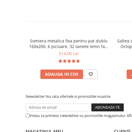
Somiera metalica fixa pentru pat dublu
Saltea 
160x200, 6 picioare, 32 lamele lemn fag,
Ortop
benzi textile, suport saltea ferm, negru
medie, c
514,00 Lei
vara-iar
ADAUGA IN COS
Newsletter
Nu rata ofertele si promotiile noastre
Vreau sa primesc newsletter cu promotiile magazinului. Af
MAGAZINUL MEU
CLIENTI