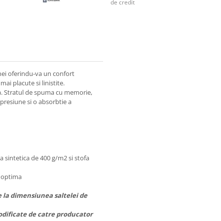
de credit
ei oferindu-va un confort
ai placute si linistite.
a. Stratul de spuma cu memorie,
presiune si o absorbtie a
 sintetica de 400 g/m2 si stofa
e optima
e la dimensiunea saltelei de
odificate de catre producator