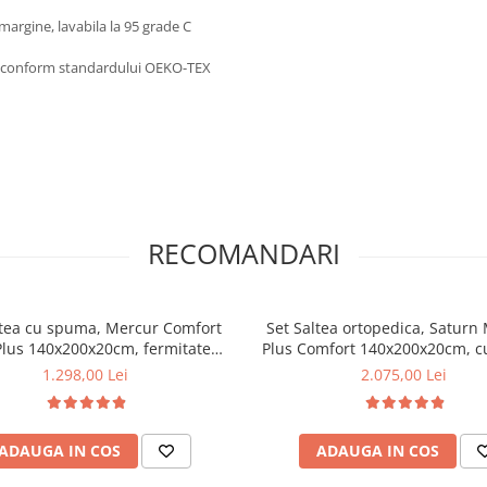
e margine, lavabila la 95 grade C
se conform standardului OEKO-TEX
RECOMANDARI
ltea cu spuma, Mercur Comfort
Set Saltea ortopedica, Satur
Plus 140x200x20cm, fermitate
Plus Comfort 140x200x20cm, 
pre tare, hipoalergenica, husa
poliuretanica HR, memory foa
1.298,00 Lei
2.075,00 Lei
sabila, Saltsib plus 2 perne
husa detasabila tricot, hipoale
te 50x70cm, umplutura fibre de
fermitate mediu spre tare, Sal
oliester, lavabile la 60°C
husa microfibra, matlasata ult
ADAUGA IN COS
ADAUGA IN COS
lavabila la 95°C