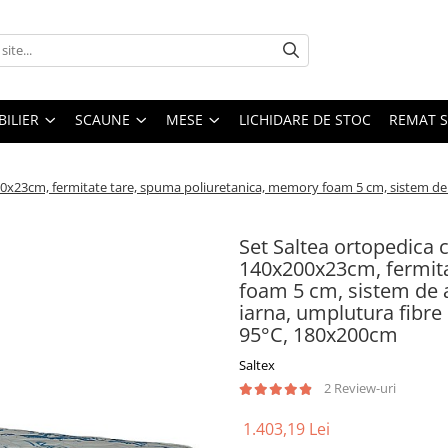
ILIER
SCAUNE
MESE
LICHIDARE DE STOC
REMAT S
23cm, fermitate tare, spuma poliuretanica, memory foam 5 cm, sistem de aer
Set Saltea ortopedica
140x200x23cm, fermita
foam 5 cm, sistem de ae
iarna, umplutura fibre 
95°C, 180x200cm
Saltex
2 Review-uri
1.403,19 Lei