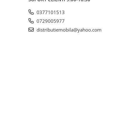
0377101513
0729005977
distributiemobila@yahoo.com