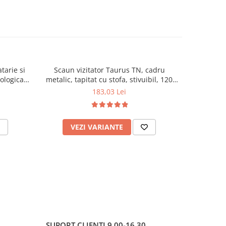
tarie si
Scaun vizitator Taurus TN, cadru
Scaun de li
cologica,
metalic, tapitat cu stofa, stivuibil, 120
lemn masiv
kg, negru
120 k
183,03 Lei
VEZI VARIANTE
AD
SUPORT CLIENTI
9.00-16.30