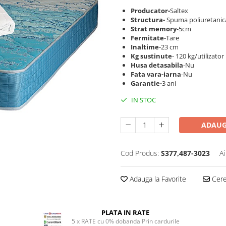
Producator-
Saltex
Structura-
Spuma poliuretanica
Strat memory
-5cm
Fermitate
-Tare
Inaltime
-23 cm
Kg sustinute
- 120 kg/utilizator
Husa detasabila
-Nu
Fata vara-iarna
-Nu
Garantie-
3 ani
IN STOC
ADAUG
Cod Produs:
S377,487-3023
Ai
Adauga la Favorite
Cere 
PLATA IN RATE
5 x RATE cu 0% dobanda Prin cardurile