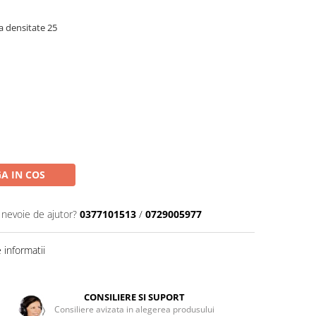
 densitate 25
A IN COS
 nevoie de ajutor?
0377101513
/
0729005977
informatii
CONSILIERE SI SUPORT
Consiliere avizata in alegerea produsului