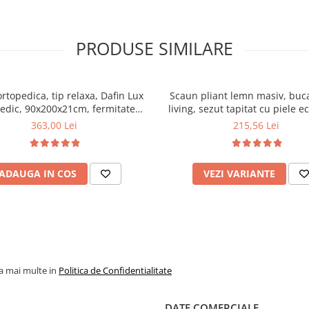
PRODUSE SIMILARE
ortopedica, tip relaxa, Dafin Lux
Scaun pliant lemn masiv, buca
edic, 90x200x21cm, fermitate
living, sezut tapitat cu piele e
u plasa de arcuri tip Bonell, fata
100 kg, cires
363,00 Lei
215,56 Lei
na, sistem de aerisire cu butoni,
Salt Confort
ADAUGA IN COS
VEZI VARIANTE
la mai multe in
Politica de Confidentialitate
DATE COMERCIALE