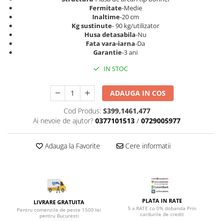
Top saltele 5 cm
Scaune manager
Fermitate
-Medie
Top saltele 10 cm
Inaltime
-20 cm
Mobilier bucatarie
Kg sustinute
- 90 kg/utilizator
Top saltele memory 5 cm
Husa detasabila
-Nu
Mese bucatarie
Top saltele MemoHR 6.5 cm
Fata vara-iarna
-Da
Scaune pentru bucatarie
Saltele ieftine
Garantie
-3 ani
Mobila bucatarie
Saltele cu plasa de arcuri
IN STOC
Seturi mese si scaune bucatarie
Saltele cu spuma
Mobilier hol
ADAUGA IN COS
Mobila hol
Cod Produs:
S399,1461,477
Suporturi si rafturi pantofi
Ai nevoie de ajutor?
0377101513
/
0729005977
Portmantouri
Pantofare
Adauga la Favorite
Cere informatii
Seturi mobilier hol
Stender haine
Suport pentru umerase
Etajere
PLATA IN RATE
LIVRARE GRATUITA
Cuiere
5 x RATE cu 0% dobanda Prin
Pentru comenzile de peste 1500 lei
cardurile de credit
pentru Bucuresti
Mobilier gradinita