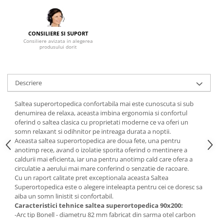
Mese gradinita
Scaune gradinita
CONSILIERE SI SUPORT
Set mese si scaune gradinita
Consiliere avizata in alegerea
produsului dorit
Mobilier copii
Mobila camera copii
Scaune birou pentru copii
Descriere
Saltele patuturi copii
Paturi copii
Saltea superortopedica confortabila mai este cunoscuta si sub
denumirea de relaxa, aceasta imbina ergonomia si confortul
Masa si scaune gradinita
oferind o saltea clasica cu proprietati moderne ce va oferi un
Seturi comode living si dormitor
somn relaxant si odihnitor pe intreaga durata a noptii.
Aceasta saltea superortopedica are doua fete, una pentru
anotimp rece, avand o izolatie sporita oferind o mentinere a
caldurii mai eficienta, iar una pentru anotimp cald care ofera a
circulatie a aerului mai mare conferind o senzatie de racoare.
Cu un raport calitate pret exceptionala aceasta Saltea
Superortopedica este o alegere inteleapta pentru cei ce doresc sa
aiba un somn linistit si confortabil.
Caracteristici tehnice saltea superortopedica 90x200:
-Arc tip Bonell - diametru 82 mm fabricat din sarma otel carbon