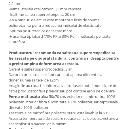
2,2 mm
-Rama laterala otel carbon 3,5 mm capsata
-Inaltime saltea superortoepdica 20 cm
-La 4 randuri de arcuri este montata o fasie de spuma
poliuretanica pentru reducerea indicelui de elasticitate
-Spuma poliuretanica densitate mare
-Husa fixa tip Jakard (70% PP si 30% Poli) matlasata pe toata
suprafata
Producatorul recomanda ca salteaua superortopedica sa
fie asezata pe o suprafata dura, continua si dreapta pentru
a preintampina deformarea acesteia.
Garantie saltea superortopedica: 3 ani
Datorita procesului de fabricare pot aparea diferente la
dimensiunea saltelei de ±2cm
Imaginiile au caracter informativ, produsele pot fi modificate de
catre producator fara preaviz sau pot contine erori de operare.
Perna matlasata
alba 50x70 cm, exterior din microfibra 100%
poliester, interior fibra siliconizata 100% poliester, iar captuseala
din vata 100% poliester.
Tesatura alba microfibra poliester 100% este lavabila la 60°C.
Aceasta temperatura de spalare reduce sansa de supravietuire a
acarienilor si a bacteriilor la minim.