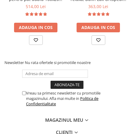
6 picioare, 32 lamele lemn
90x200x21cm, fermitate
514,00 Lei
363,00 Lei
fag, benzi textile, suport
medie, cu plasa de arcuri
saltea ferm, negru
tip Bonell, fata vara-iarna,
sistem de aerisire cu
ADAUGA IN COS
ADAUGA IN COS
butoni, Salt Confort
Newsletter
Nu rata ofertele si promotiile noastre
Vreau sa primesc newsletter cu promotiile
magazinului. Afla mai multe in
Politica de
Confidentialitate
MAGAZINUL MEU
CLIENTI