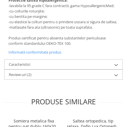
Protectie saltea hipoalergenica:
-lavabila la 95 grade C fara contractii, gama HypoallergenicMed;
-cu colturile rotunjite;
-cu bentita pe margine;
-cu elastice la colturi pentru o prindere usoara si sigura de saltea;
-matlasate fara ata (ultrasonic) pe toata suprafata.
Produs certificat pentru absenta substantelor periculoase
conform standardului OEKO-TEX 100.
Informatii conformitate produs
Caracteristici
Review-uri
(2)
PRODUSE SIMILARE
Somiera metalica fixa
Saltea ortopedica, tip
pentru pat dublu 160x200,
relaxa, Dafin Lux Ortopedic,