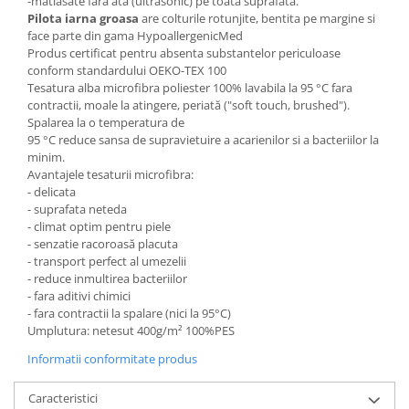
-matlasate fara ata (ultrasonic) pe toata suprafata.
Pilota iarna groasa
are colturile rotunjite, bentita pe margine si
face parte din gama HypoallergenicMed
Produs certificat pentru absenta substantelor periculoase
conform standardului OEKO-TEX 100
Tesatura alba microfibra poliester 100% lavabila la 95 °C fara
contractii, moale la atingere, periată ("soft touch, brushed").
Spalarea la o temperatura de
95 °C reduce sansa de supravietuire a acarienilor si a bacteriilor la
minim.
Avantajele tesaturii microfibra:
- delicata
- suprafata neteda
- climat optim pentru piele
- senzatie racoroasă placuta
- transport perfect al umezelii
- reduce inmultirea bacteriilor
- fara aditivi chimici
- fara contractii la spalare (nici la 95°C)
Umplutura: netesut 400g/m² 100%PES
Informatii conformitate produs
Caracteristici