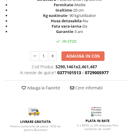
Top saltele 5 cm
Scaune manager
Fermitate
-Medie
Top saltele 10 cm
Inaltime
-20 cm
Mobilier bucatarie
Kg sustinute
- 90 kg/utilizator
Top saltele memory 5 cm
Husa detasabila
-Nu
Mese bucatarie
Top saltele MemoHR 6.5 cm
Fata vara-iarna
-Da
Scaune pentru bucatarie
Saltele ieftine
Garantie
-3 ani
Mobila bucatarie
Saltele cu plasa de arcuri
IN STOC
Seturi mese si scaune bucatarie
Saltele cu spuma
Mobilier hol
ADAUGA IN COS
Mobila hol
Cod Produs:
S290,1461x2,461,487
Suporturi si rafturi pantofi
Ai nevoie de ajutor?
0377101513
/
0729005977
Portmantouri
Pantofare
Adauga la Favorite
Cere informatii
Seturi mobilier hol
Stender haine
Suport pentru umerase
Etajere
PLATA IN RATE
LIVRARE GRATUITA
Cuiere
5 x RATE cu 0% dobanda Prin
Pentru comenzile de peste 1500 lei
cardurile de credit
pentru Bucuresti
Mobilier gradinita