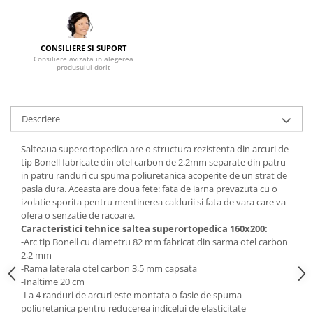
Mese gradinita
Scaune gradinita
CONSILIERE SI SUPORT
Set mese si scaune gradinita
Consiliere avizata in alegerea
produsului dorit
Mobilier copii
Mobila camera copii
Scaune birou pentru copii
Descriere
Saltele patuturi copii
Paturi copii
Salteaua superortopedica are o structura rezistenta din arcuri de
tip Bonell fabricate din otel carbon de 2,2mm separate din patru
Masa si scaune gradinita
in patru randuri cu spuma poliuretanica acoperite de un strat de
Seturi comode living si dormitor
pasla dura. Aceasta are doua fete: fata de iarna prevazuta cu o
izolatie sporita pentru mentinerea caldurii si fata de vara care va
ofera o senzatie de racoare.
Caracteristici tehnice saltea
superortopedica 160x200
:
-Arc tip Bonell cu diametru 82 mm fabricat din sarma otel carbon
2,2 mm
-Rama laterala otel carbon 3,5 mm capsata
-Inaltime 20 cm
-La 4 randuri de arcuri este montata o fasie de spuma
poliuretanica pentru reducerea indicelui de elasticitate