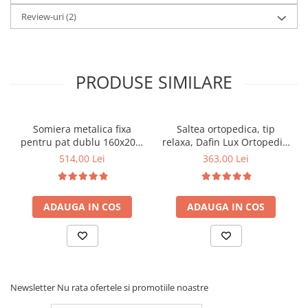
Review-uri
(2)
PRODUSE SIMILARE
Somiera metalica fixa
Saltea ortopedica, tip
pentru pat dublu 160x200,
relaxa, Dafin Lux Ortopedic,
6 picioare, 32 lamele lemn
90x200x21cm, fermitate
514,00 Lei
363,00 Lei
fag, benzi textile, suport
medie, cu plasa de arcuri
saltea ferm, negru
tip Bonell, fata vara-iarna,
sistem de aerisire cu
ADAUGA IN COS
ADAUGA IN COS
butoni, Salt Confort
Newsletter
Nu rata ofertele si promotiile noastre