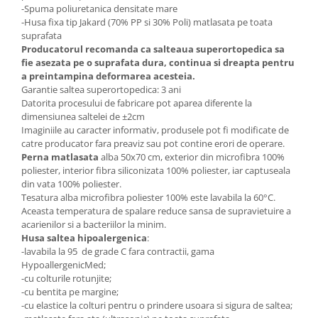
-Spuma poliuretanica densitate mare
-Husa fixa tip Jakard (70% PP si 30% Poli) matlasata pe toata
suprafata
Producatorul recomanda ca salteaua superortopedica sa
fie asezata pe o suprafata dura, continua si dreapta pentru
a preintampina deformarea acesteia.
Garantie saltea superortopedica: 3 ani
Datorita procesului de fabricare pot aparea diferente la
dimensiunea saltelei de ±2cm
Imaginiile au caracter informativ, produsele pot fi modificate de
catre producator fara preaviz sau pot contine erori de operare.
Perna matlasata
alba 50x70 cm, exterior din microfibra 100%
poliester, interior fibra siliconizata 100% poliester, iar captuseala
din vata 100% poliester.
Tesatura alba microfibra poliester 100% este lavabila la 60°C.
Aceasta temperatura de spalare reduce sansa de supravietuire a
acarienilor si a bacteriilor la minim.
Husa saltea hipoalergenica
:
-lavabila la 95 de grade C fara contractii, gama
HypoallergenicMed;
-cu colturile rotunjite;
-cu bentita pe margine;
-cu elastice la colturi pentru o prindere usoara si sigura de saltea;