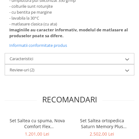
- umplutura puf siliconizat 350 g/mp
- colturile sunt rotunjite
- cu bentita pe margine
- lavabila la 30°C
- matlasare clasica (cu ata)
Imaginiile au caracter informativ, modelul de matlasare al
produselor poate sa difere.
Informatii conformitate produs
Caracteristici
Review-uri
(2)
RECOMANDARI
Set Saltea cu spuma, Nova
Set Saltea ortopedica
Comfort Flex
Saturn Memory Plus
140x200x20cm, fermitate
Comfort 160x200x20cm,
1.201,00 Lei
2.502,00 Lei
tare, hipoalergenica, husa
spuma poliuretanica HR,