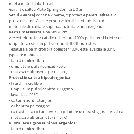
mari a materialului husei
Garantie saltea Pluto Spring Comfort: 3 ani
Setul Avantaj
contine 2 perne, o protectie pentru saltea si o
pilota de iarna. Aceste produse textile sunt fabricate din
materiale de calitate superioara, tratate antialergenic.
Perna matlasata
alba 50x70 cm:
Are exteriorul fabricat din microfibra 100% poliester si la interior
umplutura este din puf siliconizat 100% poliester.
Tesatura alba microfibra poliester 100% este lavabila la 30°C
(spalare manuala)
- fata din microfibra
- umplutura puf siliconizat 750 g
- matlasare ultrasonic (prin lipire)
Protectie saltea hipoalergenica
:
- fata dn mcrofibra
- umplutura puf siliconizat 100 g/mp
- lavabila la 30°C
- colturile sunt rotunjite
- cu bentita pe margine
- cu elastice la colturi pentru o prindere usoara si sigura de saltea
- matlasare ultrasonic (prin lipire)
Pilota iarna groasa hipoalergenica
:
- fata din microfibra