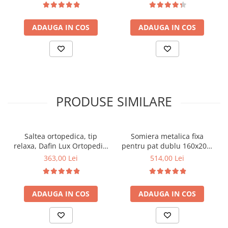
detasabila, Saltsib plus
memory foam 4 cm, husa
pilota vara, microfibra,
hipoalergenica, fermitate
ADAUGA IN COS
ADAUGA IN COS
lavabila la 95°C, 180x200cm
mediu-tare, Pachet textile
Avantaj, 2 perne 50x70cm
antialergice, husa lavabila
95°C, pilota iarna, densitate
400g/m²
PRODUSE SIMILARE
Saltea ortopedica, tip
Somiera metalica fixa
relaxa, Dafin Lux Ortopedic,
pentru pat dublu 160x200,
90x200x21cm, fermitate
6 picioare, 32 lamele lemn
363,00 Lei
514,00 Lei
medie, cu plasa de arcuri
fag, benzi textile, suport
tip Bonell, fata vara-iarna,
saltea ferm, negru
sistem de aerisire cu
ADAUGA IN COS
ADAUGA IN COS
butoni, Salt Confort