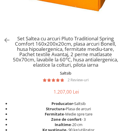
Scaune pliante
Saltele Pocket
Noptiere
Scaune birou
Saltele cu arcuri impachetate
Paturi
individual
Scaune profesionale
Seturi de pat si saltea
Saltele Memory Pocket
Masute de toaleta
Scaune Lemn
Saltele Memory Foam
Mobilier living
Scaune birou copii
Set Saltea cu arcuri Pluto Traditional Spring
Saltele Memory Pocket
Scaune pentru living
Comfort 160x200x20cm, plasa arcuri Bonell,
Scaune resigilate
Saltele cu plasa arcuri
husa hipoalergenica, fermitate mediu-tare,
Seturi comode living si vitrine
Pachet textile Avantaj, 2 perne matlasate
Scaune gradinita
Saltele cu spuma
Mobila living
50x70cm, lavabile la 60°C, husa antialergenica,
Saltele cu spuma
Scaune conferinta
elastice la colturi, pilota iarna
Comode living
Saltele cu spuma poliuretanica
Scaune terasa si outdoor
Saltsib
Set mese plus scaune
2 Review-uri
Saltele Latex
Mobilier birou
Saltele Memory
Scaune ergonomice
1.207,00 Lei
Saltele 140x200
Etajere Birou
Producator-
Saltsib
Saltele 160x200
Dulap birou
Structura-
Plasa de arcuri
Birouri
Saltele 180x200
Fermitate
-Medie spre tare
Zone de confort
- 3
Scaune pentru birou
Top saltele
Inaltime
-20 cm
Scaune pentru vizitatori
Kg sustinute
- 90 kg/utilizator