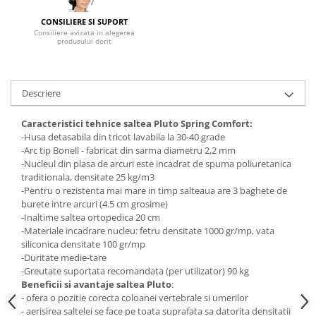
Mese gradinita
CONSILIERE SI SUPORT
Consiliere avizata in alegerea
Scaune gradinita
produsului dorit
Set mese si scaune gradinita
Mobilier copii
Descriere
Mobila camera copii
Scaune birou pentru copii
Caracteristici tehnice saltea Pluto Spring Comfort:
Saltele patuturi copii
-Husa detasabila din tricot lavabila la 30-40 grade
Paturi copii
-Arc tip Bonell - fabricat din sarma diametru 2,2 mm
-Nucleul din plasa de arcuri este incadrat de spuma poliuretanica
Masa si scaune gradinita
traditionala, densitate 25 kg/m3
Seturi comode living si dormitor
-Pentru o rezistenta mai mare in timp salteaua are 3 baghete de
burete intre arcuri (4.5 cm grosime)
-Inaltime saltea ortopedica 20 cm
-Materiale incadrare nucleu: fetru densitate 1000 gr/mp, vata
siliconica densitate 100 gr/mp
-Duritate medie-tare
-Greutate suportata recomandata (per utilizator) 90 kg
Beneficii si avantaje saltea Pluto
:
- ofera o pozitie corecta coloanei vertebrale si umerilor
- aerisirea saltelei se face pe toata suprafata sa datorita densitatii