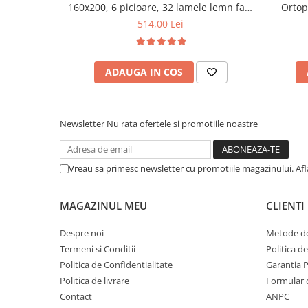
160x200, 6 picioare, 32 lamele lemn fag,
Ortop
benzi textile, suport saltea ferm, negru
medie, c
514,00 Lei
vara-iar
ADAUGA IN COS
Newsletter
Nu rata ofertele si promotiile noastre
Vreau sa primesc newsletter cu promotiile magazinului. Af
MAGAZINUL MEU
CLIENTI
Despre noi
Metode de
Termeni si Conditii
Politica d
Politica de Confidentialitate
Garantia 
Politica de livrare
Formular 
Contact
ANPC