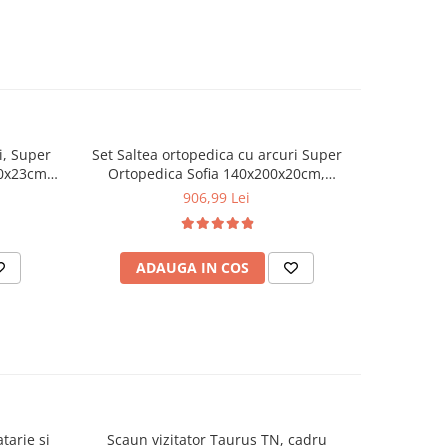
i, Super
Set Saltea ortopedica cu arcuri Super
Set Salte
0x23cm,
Ortopedica Sofia 140x200x20cm,
Spring C
 Bonell,
fermitate medie, plasa arcuri Bonell,
arcuri B
906,99 Lei
isire
fata vara-iarna, sistem aerisire cu
Sal
a vara
butoni, Pachet textile Avantaj, 2 perne
hipoaler
oliester,
matlasate 50x70cm, protectie
microfibra, 
ADAUGA IN COS
AD
0cm
hipoalergenica, pilota iarna 180x200cm
iarna, 
tarie si
Scaun vizitator Taurus TN, cadru
Scaun de li