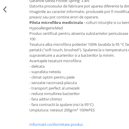
Garantie saltea Pocket Spring: 3 ani
Datorita procesului de fabricare pot aparea diferente la d
Mese gradinita
Imaginiile au caracter informativ, produsele pot fi modific
Scaune gradinita
preaviz sau pot contine erori de operare.
Set mese si scaune gradinita
Pilota microfibra medicinala -
colturi rotunjite si cu be
HypoallergenicMed
Mobilier copii
Produs certificat pentru absenta substantelor periculoa
Mobila camera copii
100
Tesatura alba microfibra poliester 100% lavabila la 95 °C far
Scaune birou pentru copii
periată ("soft touch, brushed"). Spalarea la o temperatura
Saltele patuturi copii
supravietuire a acarienilor si a bacteriilor la minim.
Avantajele tesaturii microfibra:
Paturi copii
- delicata
Masa si scaune gradinita
- suprafata neteda
Seturi comode living si dormitor
- climat optim pentru piele
- senzatie racoroasă placuta
- transport perfect al umezelii
- reduce inmultirea bacteriilor
- fara aditivi chimici
- fara contractii la spalare (nici la 95°C)
Umplutura: netesut 200g/m² 100%PES
Informatii conformitate produs