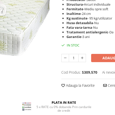
Structura-
Arcuri individuale
Fermitate
-Mediu spre soft
Inaltime
-24 cm
Kg sustinute
- 95 kg/utilizator
Husa detasabila
-Nu
Fata vara-iarna
-Nu
Tratament antialergenic
-Da
Garantie-
3 ani
IN STOC
ADAUG
Cod Produs:
S309,570
Ai nevoi
Adauga la Favorite
Cere 
PLATA IN RATE
5 x RATE cu 0% dobanda Prin cardurile
de credit