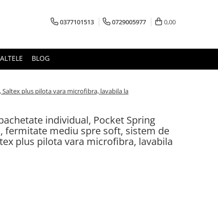
0377101513
0729005977
0,00
ALTELE
BLOG
altex plus pilota vara microfibra, lavabila la
mpachetate individual, Pocket Spring
 fermitate mediu spre soft, sistem de
tex plus pilota vara microfibra, lavabila