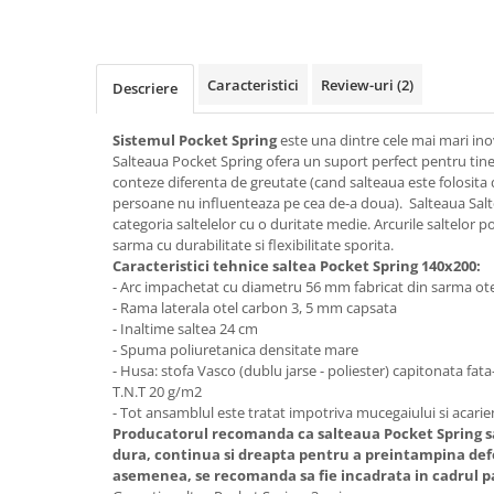
Top saltele 5 cm
Scaune manager
Top saltele 10 cm
Mobilier bucatarie
Top saltele memory 5 cm
Mese bucatarie
Caracteristici
Review-uri
(2)
Top saltele MemoHR 6.5 cm
Descriere
Scaune pentru bucatarie
Saltele ieftine
Mobila bucatarie
Sistemul Pocket Spring
este una dintre cele mai mari inova
Saltele cu plasa de arcuri
Salteaua Pocket Spring ofera un suport perfect pentru tine 
Seturi mese si scaune bucatarie
Saltele cu spuma
conteze diferenta de greutate (cand salteaua este folosita 
Mobilier hol
persoane nu influenteaza pe cea de-a doua). Salteaua Salt
categoria saltelelor cu o duritate medie. Arcurile saltelor p
Mobila hol
sarma cu durabilitate si flexibilitate sporita.
Suporturi si rafturi pantofi
Caracteristici tehnice saltea Pocket Spring 140x200:
Portmantouri
- Arc impachetat cu diametru 56 mm fabricat din sarma ot
- Rama laterala otel carbon 3, 5 mm capsata
Pantofare
- Inaltime saltea 24 cm
Seturi mobilier hol
- Spuma poliuretanica densitate mare
- Husa: stofa Vasco (dublu jarse - poliester) capitonata fat
Stender haine
T.N.T 20 g/m2
Suport pentru umerase
- Tot ansamblul este tratat impotriva mucegaiului si acarien
Etajere
Producatorul recomanda ca salteaua Pocket Spring sa
dura, continua si dreapta pentru a preintampina de
Cuiere
asemenea, se recomanda sa fie incadrata in cadrul p
Mobilier gradinita