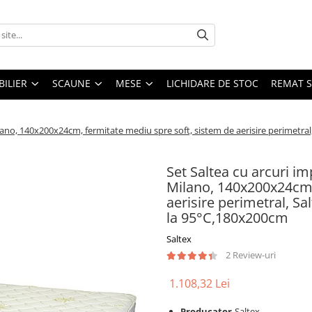
ILIER
SCAUNE
MESE
LICHIDARE DE STOC
REMAT S
ano, 140x200x24cm, fermitate mediu spre soft, sistem de aerisire perimetral, S
Set Saltea cu arcuri i
Milano, 140x200x24cm,
aerisire perimetral, Sal
la 95°C,180x200cm
Saltex
2 Review-uri
1.108,32 Lei
Producator
-Saltex