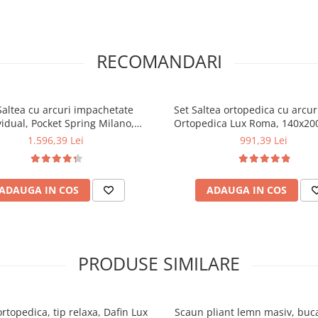
RECOMANDARI
Saltea cu arcuri impachetate
Set Saltea ortopedica cu arcur
vidual, Pocket Spring Milano,
Ortopedica Lux Roma, 140x20
0x24cm, fermitate mediu spre
fermitate tare, plasa arcuri tip
1.596,39 Lei
991,39 Lei
 sistem de aerisire perimetral,
fata vara-iarna, sistem aer
plus 2 perne matlasate 50x70cm,
perimetral, Saltex plus pilot
hipoalergenica si pilota vara
microfibra, umplutura fibre de p
ADAUGA IN COS
ADAUGA IN COS
bra, lavabila la 95°C, 200x220cm
lavabila la 95°C, 180x20
PRODUSE SIMILARE
ortopedica, tip relaxa, Dafin Lux
Scaun pliant lemn masiv, buca