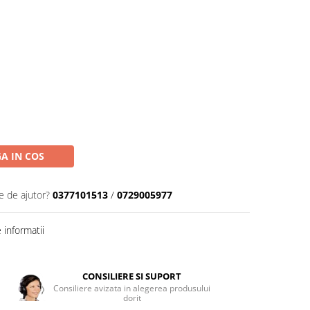
A IN COS
e de ajutor?
0377101513
/
0729005977
informatii
CONSILIERE SI SUPORT
Consiliere avizata in alegerea produsului
dorit