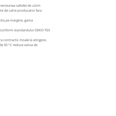
imensiunea saltelei de ±2cm
ate de catre producator fara
ntita pe margine, gama
se conform standardului OEKO-TEX
a contractii, moale la atingere,
 de 95 °C reduce sansa de