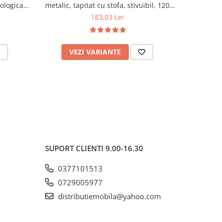
cologica,
metalic, tapitat cu stofa, stivuibil, 120
lemn masiv
kg, negru
120 k
183,03 Lei
VEZI VARIANTE
AD
SUPORT CLIENTI
9.00-16.30
0377101513
0729005977
distributiemobila@yahoo.com