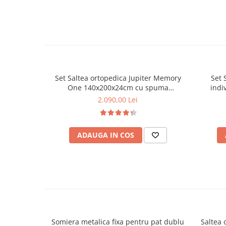
Set Saltea ortopedica Jupiter Memory
Set 
One 140x200x24cm cu spuma
indi
poliuretanica, memory foam 4 cm, husa
180x20
2.090,00 Lei
Silver Care hipoalergenica, fermitate
soft,
mediu-tare, 2 perne matlasate 50x70cm
Saltex 
lavabile la 60°C, husa antialergica, pilota
husa 
ADAUGA IN COS
iarna colturi rotunjite, 180x200cm
microfi
Somiera metalica fixa pentru pat dublu
Saltea 