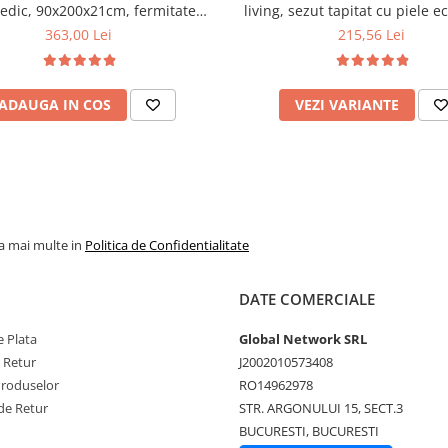
edic, 90x200x21cm, fermitate
living, sezut tapitat cu piele e
u plasa de arcuri tip Bonell, fata
100 kg, cires
363,00 Lei
215,56 Lei
na, sistem de aerisire cu butoni,
Salt Confort
ADAUGA IN COS
VEZI VARIANTE
la mai multe in
Politica de Confidentialitate
DATE COMERCIALE
 Plata
Global Network SRL
e Retur
J2002010573408
Produselor
RO14962978
de Retur
STR. ARGONULUI 15, SECT.3
BUCURESTI, BUCURESTI