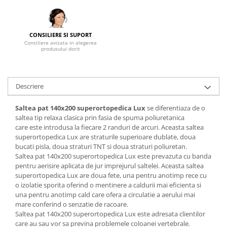
Mese gradinita
Scaune gradinita
CONSILIERE SI SUPORT
Set mese si scaune gradinita
Consiliere avizata in alegerea
produsului dorit
Mobilier copii
Mobila camera copii
Scaune birou pentru copii
Descriere
Saltele patuturi copii
Paturi copii
Saltea pat 140x200 superortopedica Lux
se diferentiaza de o
saltea tip relaxa clasica prin fasia de spuma poliuretanica
Masa si scaune gradinita
care este introdusa la fiecare 2 randuri de arcuri. Aceasta saltea
Seturi comode living si dormitor
superortopedica Lux are straturile superioare dublate, doua
bucati pisla, doua straturi TNT si doua straturi poliuretan.
Saltea pat 140x200 superortopedica Lux este prevazuta cu banda
pentru aerisire aplicata de jur imprejurul saltelei. Aceasta saltea
superortopedica Lux are doua fete, una pentru anotimp rece cu
o izolatie sporita oferind o mentinere a caldurii mai eficienta si
una pentru anotimp cald care ofera a circulatie a aerului mai
mare conferind o senzatie de racoare.
Saltea pat 140x200 superortopedica Lux este adresata clientilor
care au sau vor sa previna problemele coloanei vertebrale.