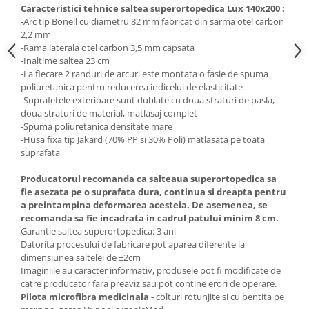
Caracteristici tehnice saltea superortopedica Lux 140x200 :
-Arc tip Bonell cu diametru 82 mm fabricat din sarma otel carbon
2,2 mm
-Rama laterala otel carbon 3,5 mm capsata
-Inaltime saltea 23 cm
-La fiecare 2 randuri de arcuri este montata o fasie de spuma
poliuretanica pentru reducerea indicelui de elasticitate
-Suprafetele exterioare sunt dublate cu doua straturi de pasla,
doua straturi de material, matlasaj complet
-Spuma poliuretanica densitate mare
-Husa fixa tip Jakard (70% PP si 30% Poli) matlasata pe toata
suprafata
Producatorul recomanda ca salteaua superortopedica sa
fie asezata pe o suprafata dura, continua si dreapta pentru
a preintampina deformarea acesteia. De asemenea, se
recomanda sa fie incadrata in cadrul patului minim 8 cm.
Garantie saltea superortopedica: 3 ani
Datorita procesului de fabricare pot aparea diferente la
dimensiunea saltelei de ±2cm
Imaginiile au caracter informativ, produsele pot fi modificate de
catre producator fara preaviz sau pot contine erori de operare.
Pilota microfibra medicinala -
colturi rotunjite si cu bentita pe