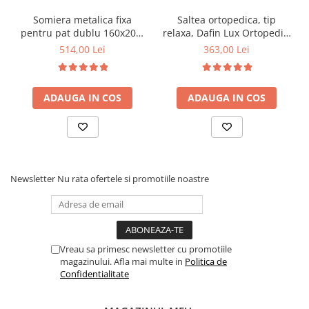
Somiera metalica fixa
Saltea ortopedica, tip
pentru pat dublu 160x200,
relaxa, Dafin Lux Ortopedic,
6 picioare, 32 lamele lemn
90x200x21cm, fermitate
514,00 Lei
363,00 Lei
fag, benzi textile, suport
medie, cu plasa de arcuri
saltea ferm, negru
tip Bonell, fata vara-iarna,
sistem de aerisire cu
ADAUGA IN COS
ADAUGA IN COS
butoni, Salt Confort
Newsletter
Nu rata ofertele si promotiile noastre
Vreau sa primesc newsletter cu promotiile
magazinului. Afla mai multe in
Politica de
Confidentialitate