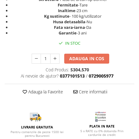
Top saltele 5 cm
Scaune manager
Fermitate
-Tare
Top saltele 10 cm
Inaltime
-23 cm
Mobilier bucatarie
Kg sustinute
- 100 kg/utilizator
Top saltele memory 5 cm
Husa detasabila
-Nu
Mese bucatarie
Top saltele MemoHR 6.5 cm
Fata vara-iarna
-Da
Scaune pentru bucatarie
Saltele ieftine
Garantie
-3 ani
Mobila bucatarie
Saltele cu plasa de arcuri
IN STOC
Seturi mese si scaune bucatarie
Saltele cu spuma
Mobilier hol
ADAUGA IN COS
Mobila hol
Cod Produs:
S304,570
Suporturi si rafturi pantofi
Ai nevoie de ajutor?
0377101513
/
0729005977
Portmantouri
Pantofare
Adauga la Favorite
Cere informatii
Seturi mobilier hol
Stender haine
Suport pentru umerase
Etajere
PLATA IN RATE
LIVRARE GRATUITA
Cuiere
5 x RATE cu 0% dobanda Prin
Pentru comenzile de peste 1500 lei
cardurile de credit
pentru Bucuresti
Mobilier gradinita