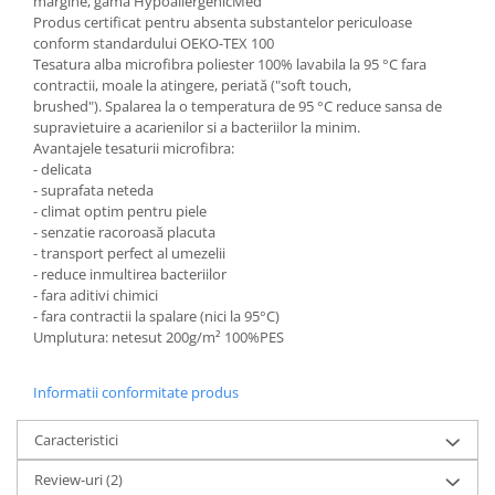
margine, gama HypoallergenicMed
Produs certificat pentru absenta substantelor periculoase
conform standardului OEKO-TEX 100
Tesatura alba microfibra poliester 100% lavabila la 95 °C fara
contractii, moale la atingere, periată ("soft touch,
brushed"). Spalarea la o temperatura de 95 °C reduce sansa de
supravietuire a acarienilor si a bacteriilor la minim.
Avantajele tesaturii microfibra:
- delicata
- suprafata neteda
- climat optim pentru piele
- senzatie racoroasă placuta
- transport perfect al umezelii
- reduce inmultirea bacteriilor
- fara aditivi chimici
- fara contractii la spalare (nici la 95°C)
Umplutura: netesut 200g/m² 100%PES
Informatii conformitate produs
Caracteristici
Review-uri
(2)