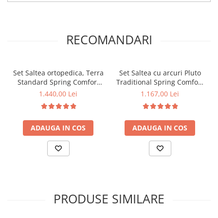
RECOMANDARI
Set Saltea ortopedica, Terra
Set Saltea cu arcuri Pluto
Standard Spring Comfort
Traditional Spring Comfort
140x200x26cm, plasa arcuri
140x200x20cm, plasa arcuri
1.440,00 Lei
1.167,00 Lei
Bonell, husa detasabila
Bonell, husa
tricot, fermitate mediu spre
hipoalergenica, fermitate
tare, Saltsib plus pilota
mediutare, 2 perne
ADAUGA IN COS
ADAUGA IN COS
microfibra iarna, matlasata,
matlasate 50x70cm, lavabile
umplutura poliester,
la 60°C, husa cu elastice la
180x200cm
colturi si pilota vara
antialergica, 180x200cm
PRODUSE SIMILARE