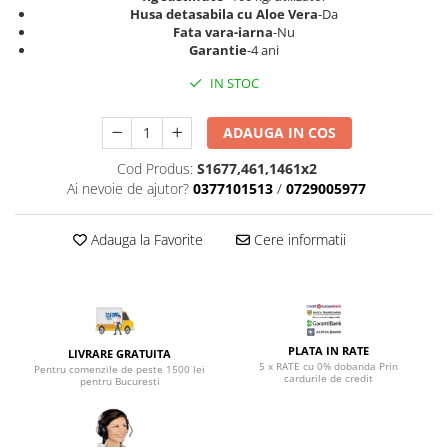
Top saltele 5 cm
Husa detasabila cu Aloe Vera
-Da
Scaune manager
Top saltele 10 cm
Fata vara-iarna
-Nu
Mobilier bucatarie
Garantie
-4 ani
Top saltele memory 5 cm
Mese bucatarie
Top saltele MemoHR 6.5 cm
IN STOC
Scaune pentru bucatarie
Saltele ieftine
Mobila bucatarie
ADAUGA IN COS
Saltele cu plasa de arcuri
Seturi mese si scaune bucatarie
Saltele cu spuma
Cod Produs:
S1677,461,1461x2
Mobilier hol
Ai nevoie de ajutor?
0377101513
/
0729005977
Mobila hol
Suporturi si rafturi pantofi
Adauga la Favorite
Cere informatii
Portmantouri
Pantofare
Seturi mobilier hol
Stender haine
PLATA IN RATE
LIVRARE GRATUITA
Suport pentru umerase
5 x RATE cu 0% dobanda Prin
Pentru comenzile de peste 1500 lei
cardurile de credit
pentru Bucuresti
Etajere
Cuiere
Mobilier gradinita