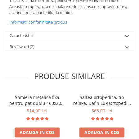
Tesatura alba microfibra poliester 100% este lavabila la 60°C.
Aceasta temperatura de spalare reduce sansa de supravietuire a
acarienilor si a bacteriilor la minim.
Informatii conformitate produs
Caracteristici
Review-uri
(2)
PRODUSE SIMILARE
Somiera metalica fixa
Saltea ortopedica, tip
pentru pat dublu 160x200,
relaxa, Dafin Lux Ortopedic,
6 picioare, 32 lamele lemn
90x200x21cm, fermitate
514,00 Lei
363,00 Lei
fag, benzi textile, suport
medie, cu plasa de arcuri
saltea ferm, negru
tip Bonell, fata vara-iarna,
sistem de aerisire cu
ADAUGA IN COS
ADAUGA IN COS
butoni, Salt Confort