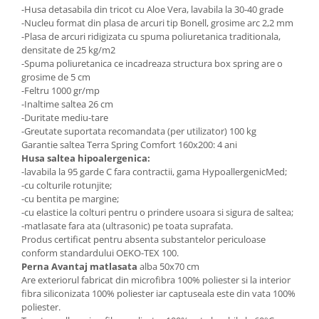
-Husa detasabila din tricot cu Aloe Vera, lavabila la 30-40 grade
-Nucleu format din plasa de arcuri tip Bonell, grosime arc 2,2 mm
-Plasa de arcuri ridigizata cu spuma poliuretanica traditionala,
densitate de 25 kg/m2
-Spuma poliuretanica ce incadreaza structura box spring are o
grosime de 5 cm
-Feltru 1000 gr/mp
-Inaltime saltea 26 cm
-Duritate mediu-tare
-Greutate suportata recomandata (per utilizator) 100 kg
Garantie saltea Terra Spring Comfort 160x200: 4 ani
Husa saltea hipoalergenica:
-lavabila la 95 garde C fara contractii, gama HypoallergenicMed;
-cu colturile rotunjite;
-cu bentita pe margine;
-cu elastice la colturi pentru o prindere usoara si sigura de saltea;
-matlasate fara ata (ultrasonic) pe toata suprafata.
Produs certificat pentru absenta substantelor periculoase
conform standardului OEKO-TEX 100.
Perna Avantaj matlasata
alba 50x70 cm
Are exteriorul fabricat din microfibra 100% poliester si la interior
fibra siliconizata 100% poliester iar captuseala este din vata 100%
poliester.