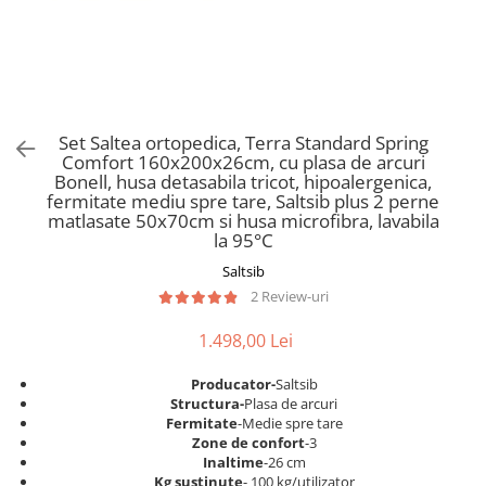
Scaune pliante
Saltele Pocket
Noptiere
Scaune birou
Saltele cu arcuri impachetate
Paturi
individual
Scaune profesionale
Seturi de pat si saltea
Saltele Memory Pocket
Masute de toaleta
Scaune Lemn
Saltele Memory Foam
Mobilier living
Scaune birou copii
Set Saltea ortopedica, Terra Standard Spring
Saltele Memory Pocket
Scaune pentru living
Comfort 160x200x26cm, cu plasa de arcuri
Scaune resigilate
Saltele cu plasa arcuri
Bonell, husa detasabila tricot, hipoalergenica,
Seturi comode living si vitrine
fermitate mediu spre tare, Saltsib plus 2 perne
Scaune gradinita
Saltele cu spuma
Mobila living
matlasate 50x70cm si husa microfibra, lavabila
Saltele cu spuma
Scaune conferinta
la 95°C
Comode living
Saltele cu spuma poliuretanica
Scaune terasa si outdoor
Saltsib
Set mese plus scaune
2 Review-uri
Saltele Latex
Mobilier birou
Saltele Memory
Scaune ergonomice
1.498,00 Lei
Saltele 140x200
Etajere Birou
Producator-
Saltsib
Saltele 160x200
Dulap birou
Structura-
Plasa de arcuri
Birouri
Saltele 180x200
Fermitate
-Medie spre tare
Zone de confort
-3
Scaune pentru birou
Top saltele
Inaltime
-26 cm
Scaune pentru vizitatori
Kg sustinute
- 100 kg/utilizator