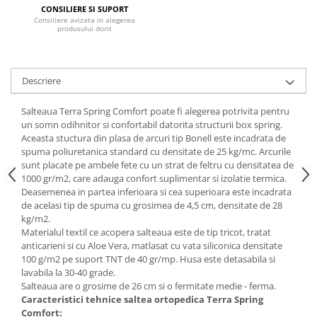
CONSILIERE SI SUPORT
Mese gradinita
Consiliere avizata in alegerea
produsului dorit
Scaune gradinita
Set mese si scaune gradinita
Mobilier copii
Descriere
Mobila camera copii
Salteaua Terra Spring Comfort poate fi alegerea potrivita pentru
Scaune birou pentru copii
un somn odihnitor si confortabil datorita structurii box spring.
Saltele patuturi copii
Aceasta stuctura din plasa de arcuri tip Bonell este incadrata de
Paturi copii
spuma poliuretanica standard cu densitate de 25 kg/mc. Arcurile
sunt placate pe ambele fete cu un strat de feltru cu densitatea de
Masa si scaune gradinita
1000 gr/m2, care adauga confort suplimentar si izolatie termica.
Seturi comode living si dormitor
Deasemenea in partea inferioara si cea superioara este incadrata
de acelasi tip de spuma cu grosimea de 4,5 cm, densitate de 28
kg/m2.
Materialul textil ce acopera salteaua este de tip tricot, tratat
anticarieni si cu Aloe Vera, matlasat cu vata siliconica densitate
100 g/m2 pe suport TNT de 40 gr/mp. Husa este detasabila si
lavabila la 30-40 grade.
Salteaua are o grosime de 26 cm si o fermitate medie - ferma.
Caracteristici tehnice saltea ortopedica Terra Spring
Comfort: