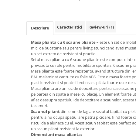
Top saltele 5 cm
Scaune manager
Top saltele 10 cm
Mobilier bucatarie
Top saltele memory 5 cm
Mese bucatarie
Top saltele MemoHR 6.5 cm
Caracteristici
Review-uri
(1)
Descriere
Scaune pentru bucatarie
Saltele ieftine
Mobila bucatarie
Saltele cu plasa de arcuri
Masa plianta cu 6 scaune pliante –
este un set de mobili
Seturi mese si scaune bucatarie
mici de bucatarie sau pentru living atunci cand aveti musafi
Saltele cu spuma
Mobilier hol
un set extrem de rezistent si practic.
Setul masa plianta cu 6 scaune pliante este compus dintr-o
Mobila hol
prevazuta cu role pentru mobilitate sporita si 6 scaune pli
Suporturi si rafturi pantofi
Masa plianta este foarte rezistenta, avand structura din le
PAL melaminat cantuite cu folie ABS. Este o masa foarte pra
Portmantouri
plastic rezistent si poate fi extinsa si pliata foarte usor de
Pantofare
Masa plianta are un loc de depozitare pentru sase scaune pl
pe partea din spate a mesei cu placaj. Un element foarte uti
Seturi mobilier hol
aflat deasupra spatiului de depozitare a scaunelor, acesta f
Stender haine
tacamuri.
Suport pentru umerase
Scaunul pliant
din lemn de fag are sezutul tapitat cu piel
pentru a nu ocupa spatiu, are patru picioare, fiind foarte c
Etajere
riscul de a aluneca cu el. Acest scaun tapitat este perfect a
Cuiere
un scaun pliant rezistent la exterior.
Mobilier gradinita
Dimensiuni masa plianta: