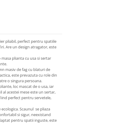
er pliabil, perfect pentru spatiile
ri. Are un design atragator, este
 masa plianta cu usa si sertar
ante.
mn masiv de fag cu blaturi de
ctica, este prevazuta cu role din
 catre o singura persoana.
iante, loc mascat de o usa, iar
l al acestei mese este un sertar,
iind perfect pentru servetele,
e ecologica. Scaunul se pliaza
onfortabil si sigur, neexistand
daptat pentru spatii inguste, este