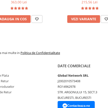
u plasa de arcuri tip Bonell, fata
100 kg, cires
363,00 Lei
215,56 Lei
na, sistem de aerisire cu butoni,
Salt Confort
ADAUGA IN COS
VEZI VARIANTE
la mai multe in
Politica de Confidentialitate
DATE COMERCIALE
 Plata
Global Network SRL
e Retur
J2002010573408
Produselor
RO14962978
de Retur
STR. ARGONULUI 15, SECT.3
BUCURESTI, BUCURESTI
Contacteaza-ne