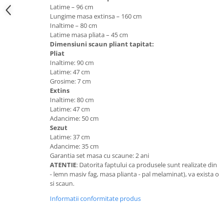
Latime – 96 cm
Mese gradinita
Lungime masa extinsa – 160 cm
Scaune gradinita
Inaltime – 80 cm
Latime masa pliata – 45 cm
Set mese si scaune gradinita
Dimensiuni scaun pliant tapitat:
Mobilier copii
Pliat
Inaltime: 90 cm
Mobila camera copii
Latime: 47 cm
Scaune birou pentru copii
Grosime: 7 cm
Extins
Saltele patuturi copii
Inaltime: 80 cm
Paturi copii
Latime: 47 cm
Masa si scaune gradinita
Adancime: 50 cm
Sezut
Seturi comode living si dormitor
Latime: 37 cm
Adancime: 35 cm
Garantia set masa cu scaune: 2 ani
ATENTIE
: Datorita faptului ca produsele sunt realizate din 
- lemn masiv fag, masa plianta - pal melaminat), va exista 
si scaun.
Informatii conformitate produs