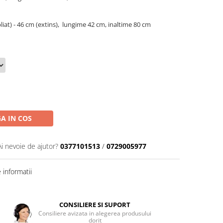
pliat) - 46 cm (extins), lungime 42 cm, inaltime 80 cm
A IN COS
Ai nevoie de ajutor?
0377101513
/
0729005977
informatii
CONSILIERE SI SUPORT
Consiliere avizata in alegerea produsului
dorit