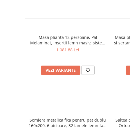
Masa plianta 12 persoane, Pal
Masa pl
Melaminat, insertii lemn masiv, sistem
si serta
cuplare blat, 274x75x78 cm, stejar
masiv, 
1.081,88 Lei
sonoma
VEZI VARIANTE
Somiera metalica fixa pentru pat dublu
Saltea 
160x200, 6 picioare, 32 lamele lemn fag,
Ortop