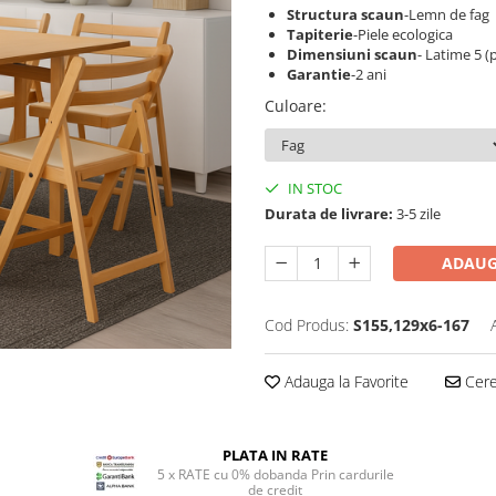
Structura scaun
-Lemn de fag
Tapiterie
-Piele ecologica
Dimensiuni scaun
- Latime 5 (
Garantie
-2 ani
Culoare
:
IN STOC
Durata de livrare:
3-5 zile
ADAUG
Cod Produs:
S155,129x6-167
Adauga la Favorite
Cere 
PLATA IN RATE
5 x RATE cu 0% dobanda Prin cardurile
de credit