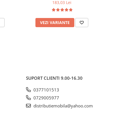
kg, negru
120 k
183,03 Lei
VEZI VARIANTE
AD
SUPORT CLIENTI
9.00-16.30
0377101513
0729005977
distributiemobila@yahoo.com