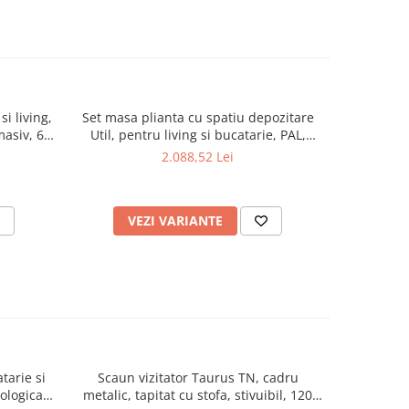
i living,
Set masa plianta cu spatiu depozitare
Scaun pli
masiv, 6
Util, pentru living si bucatarie, PAL,
living, se
20x74x75
structura lemn masiv, cu role,
2.088,52 Lei
160x96x80 cm si 6 scaune pliante,
tapitate, piele ecologica, cires
VEZI VARIANTE
V
tarie si
Scaun vizitator Taurus TN, cadru
Scaun de li
cologica,
metalic, tapitat cu stofa, stivuibil, 120
lemn masiv