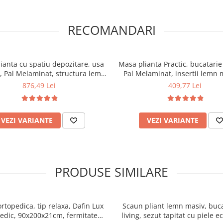
RECOMANDARI
ianta cu spatiu depozitare, usa
Masa plianta Practic, bucatarie s
r, Pal Melaminat, structura lemn
Pal Melaminat, insertii lemn 
cu role, 8 persoane, 160x96x80
persoane, colturi rotunjite, 1
876,49 Lei
409,77 Lei
cm, wenge
cm, wenge
VEZI VARIANTE
VEZI VARIANTE
PRODUSE SIMILARE
ortopedica, tip relaxa, Dafin Lux
Scaun pliant lemn masiv, buca
edic, 90x200x21cm, fermitate
living, sezut tapitat cu piele e