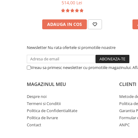
benzi textile, suport saltea ferm, negru
medie, c
514,00 Lei
vara-iar
ADAUGA IN COS
Newsletter
Nu rata ofertele si promotiile noastre
Vreau sa primesc newsletter cu promotiile magazinului. Af
MAGAZINUL MEU
CLIENTI
Despre noi
Metode de
Termeni si Conditii
Politica d
Politica de Confidentialitate
Garantia 
Politica de livrare
Formular 
Contact
ANPC