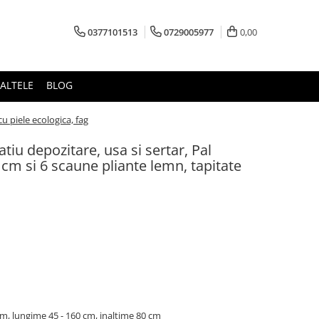
0377101513
0729005977
0,00
ALTELE
BLOG
u piele ecologica, fag
tiu depozitare, usa si sertar, Pal
m si 6 scaune pliante lemn, tapitate
m, lungime 45 - 160 cm, inaltime 80 cm