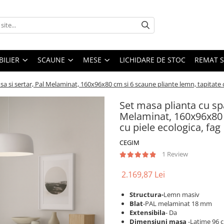
ILIER
SCAUNE
MESE
LICHIDARE DE STOC
REMAT S
sa si sertar, Pal Melaminat, 160x96x80 cm si 6 scaune pliante lemn, tapitate c
Set masa plianta cu spa
Melaminat, 160x96x80 c
cu piele ecologica, fag
CEGIM
1 Review
2.169,87 Lei
Structura-
Lemn masiv
Blat
-PAL melaminat 18 mm
Extensibila
- Da
Dimensiuni masa
-Latime 96 c