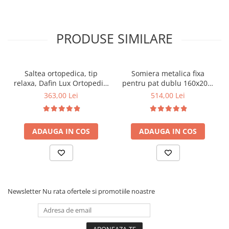
PRODUSE SIMILARE
Saltea ortopedica, tip
Somiera metalica fixa
relaxa, Dafin Lux Ortopedic,
pentru pat dublu 160x200,
90x200x21cm, fermitate
6 picioare, 32 lamele lemn
363,00 Lei
514,00 Lei
medie, cu plasa de arcuri
fag, benzi textile, suport
tip Bonell, fata vara-iarna,
saltea ferm, negru
sistem de aerisire cu
ADAUGA IN COS
ADAUGA IN COS
butoni, Salt Confort
Newsletter
Nu rata ofertele si promotiile noastre