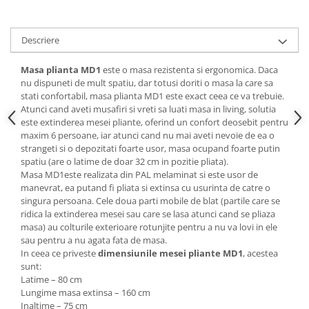
Mese gradinita
Scaune gradinita
Descriere
Set mese si scaune gradinita
Masa plianta MD1
este o masa rezistenta si ergonomica. Daca
Mobilier copii
nu dispuneti de mult spatiu, dar totusi doriti o masa la care sa
Mobila camera copii
stati confortabil, masa plianta MD1 este exact ceea ce va trebuie.
Atunci cand aveti musafiri si vreti sa luati masa in living, solutia
Scaune birou pentru copii
este extinderea mesei pliante, oferind un confort deosebit pentru
Saltele patuturi copii
maxim 6 persoane, iar atunci cand nu mai aveti nevoie de ea o
Paturi copii
strangeti si o depozitati foarte usor, masa ocupand foarte putin
spatiu (are o latime de doar 32 cm in pozitie pliata).
Masa si scaune gradinita
Masa MD1este realizata din PAL melaminat si este usor de
Seturi comode living si dormitor
manevrat, ea putand fi pliata si extinsa cu usurinta de catre o
singura persoana. Cele doua parti mobile de blat (partile care se
ridica la extinderea mesei sau care se lasa atunci cand se pliaza
masa) au colturile exterioare rotunjite pentru a nu va lovi in ele
sau pentru a nu agata fata de masa.
In ceea ce priveste
dimensiunile mesei pliante MD1
, acestea
sunt:
Latime – 80 cm
Lungime masa extinsa – 160 cm
Inaltime – 75 cm