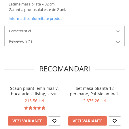
Latime masa pliata – 32 cm
Garantia produsului este de 2 ani.
Informatii conformitate produs
Caracteristici
Review-uri
(1)
RECOMANDARI
Scaun pliant lemn masiv,
Set masa plianta 12
bucatarie si living, sezut
persoane, Pal Melaminat,
tapitat cu piele ecologica,
insertii lemn masiv,
215,56 Lei
2.375,26 Lei
100 kg, cires
274x75x78 cm si 6 scaune
pliante, tapiterie piele
ecologica, cires
VEZI VARIANTE
VEZI VARIANTE