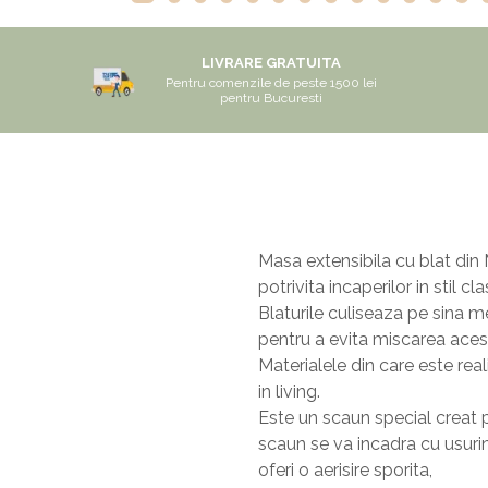
Saltele 180x200
Dulap birou
Top saltele
Birouri
LIVRARE GRATUITA
Pentru comenzile de peste 1500 lei
Top saltele 5 cm
Scaune pentru birou
pentru Bucuresti
Top saltele 10 cm
Scaune pentru vizitatori
Top saltele memory 5 cm
Scaune manager
Top saltele MemoHR 6.5 cm
Mobilier bucatarie
Saltele ieftine
Mese bucatarie
Saltele cu plasa de arcuri
Scaune pentru bucatarie
Masa extensibila cu blat din 
potrivita incaperilor in stil cla
Saltele cu spuma
Mobila bucatarie
Blaturile culiseaza pe sina m
Seturi mese si scaune bucatarie
pentru a evita miscarea aces
Mobilier hol
Materialele din care este real
in living.
Mobila hol
Este un scaun special creat pe
Suporturi si rafturi pantofi
scaun se va incadra cu usurin
Portmantouri
oferi o aerisire sporita,