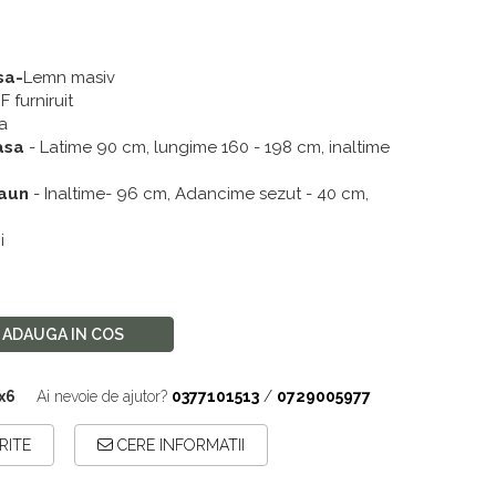
sa-
Lemn masiv
 furniruit
a
asa
- Latime 90 cm, lungime 160 - 198 cm, inaltime
caun
-
Inaltime- 96 cm
, Adancime sezut - 40 cm
,
i
ADAUGA IN COS
x6
Ai nevoie de ajutor?
0377101513
/
0729005977
RITE
CERE INFORMATII