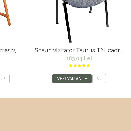
masiv,
Scaun vizitator Taurus TN, cadru
zut tapitat
metalic, tapitat cu stofa, stivuibil,
183,03 Lei
0 kg, cires
120 kg, negru
VEZI VARIANTE