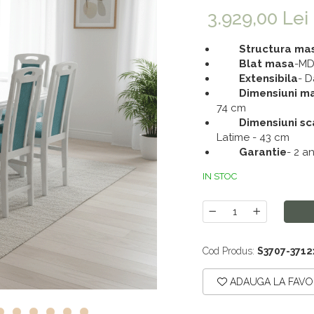
3.929,00 Lei
Structura ma
Blat masa
-MDF
Extensibila
- D
Dimensiuni m
74 cm
Dimensiuni s
Latime - 43 cm
Garantie
- 2 an
IN STOC
Cod Produs:
S3707-3712
ADAUGA LA FAVO