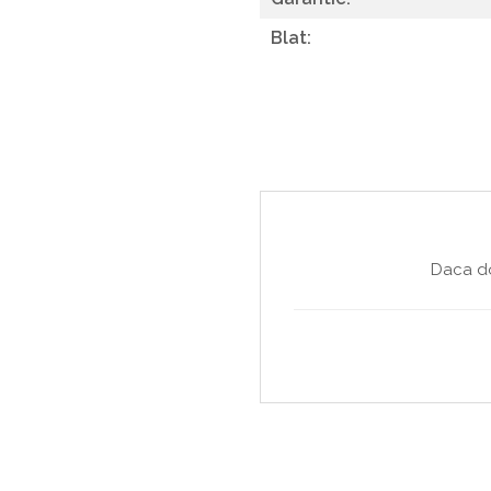
Masa si scaune gradinita
Blat:
Seturi comode living si dormitor
Daca do