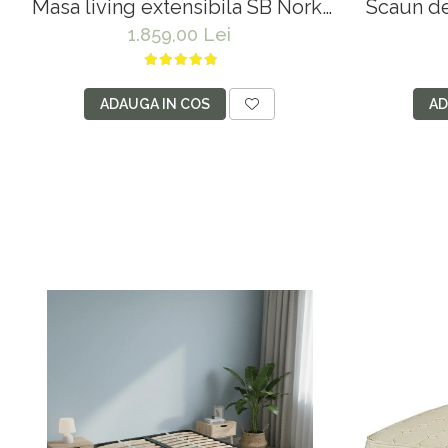
Masa living extensibila SB Nork,
Scaun de
MDF Furniruit, structura lemn
Tim, 
1.859,00 Lei
masiv, 8 persoane, 198-
tapiteri
160x90x74 cm, alb
96x43x
ADAUGA IN COS
AD