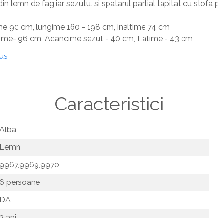
in lemn de fag iar sezutul si spatarul partial tapitat cu stofa 
me 90 cm, lungime 160 - 198 cm, inaltime 74 cm
time- 96 cm
, Adancime sezut - 40 cm
, Latime - 43 cm
dus
Caracteristici
Alba
Lemn
9967,9969,9970
6 persoane
DA
2 ani