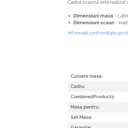
Pantofare
Cadrul scaunul este realizat d
Seturi mobilier hol
Dimensiuni masa
- Lati
Stender haine
Dimensiuni scaun
-
Inal
Suport pentru umerase
Informatii conformitate pro
Etajere
Cuiere
Mobilier gradinita
Mese gradinita
Scaune gradinita
Culoare masa:
Set mese si scaune gradinita
Cadru:
Mobilier copii
CombinedProducts:
Mobila camera copii
Masa pentru:
Scaune birou pentru copii
Saltele patuturi copii
Set Masa:
Paturi copii
Garantie: