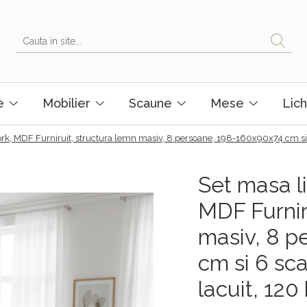
e
Mobilier
Scaune
Mese
Lich
rk, MDF Furniruit, structura lemn masiv, 8 persoane, 198-160x90x74 cm si 6 
Set masa li
MDF Furnir
masiv, 8 p
cm si 6 sca
lacuit, 120