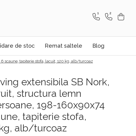
1
2
idare de stoc
Remat saltele
Blog
scaune, tapiterie stofa, lacuit, 120 kg, alb/turcoaz
ving extensibila SB Nork,
uit, structura lemn
ersoane, 198-160x90x74
une, tapiterie stofa,
 kg, alb/turcoaz