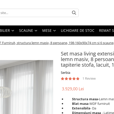
ILIER
SCAUNE
MESE
LICHIDARE DE STOC
REMAT S
 Furniruit, structura lemn masiv, 8 persoane, 198-160x90x74 cm si 6 scaune, ta
Set masa living extensi
lemn masiv, 8 persoan
tapiterie stofa, lacuit, 
Serbia
1 Review
3.929,00 Lei
Structura masa-
Lemn mas
Blat masa
-MDF furniruit
Extensibila
- Da
Dimensiuni masa
- Latime