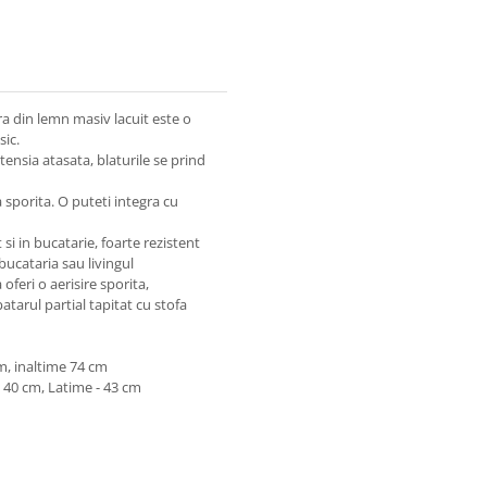
ra din lemn masiv lacuit este o
sic.
tensia atasata, blaturile se prind
a sporita. O puteti integra cu
 si in bucatarie, foarte rezistent
bucataria sau livingul
feri o aerisire sporita,
atarul partial tapitat cu stofa
m, inaltime 74 cm
- 40 cm
, Latime - 43 cm