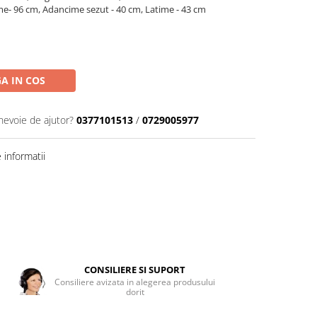
me- 96 cm
, Adancime sezut - 40 cm
, Latime - 43 cm
A IN COS
 nevoie de ajutor?
0377101513
/
0729005977
informatii
CONSILIERE SI SUPORT
Consiliere avizata in alegerea produsului
dorit