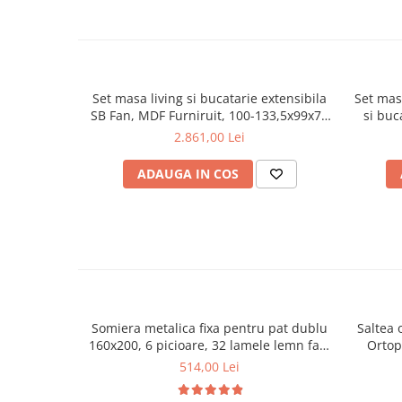
Mese gradinita
Scaune gradinita
Set mese si scaune gradinita
Mobilier copii
Set masa living si bucatarie extensibila
Set mas
SB Fan, MDF Furniruit, 100-133,5x99x74
si buc
Mobila camera copii
cm si 4 scaune SB Tim, lemn masiv,
Furn
2.861,00 Lei
Scaune birou pentru copii
tapiterie stofa, lacuit, 120 kg, alb/gri
150x70x
l
Saltele patuturi copii
ADAUGA IN COS
Paturi copii
Masa si scaune gradinita
Seturi comode living si dormitor
Somiera metalica fixa pentru pat dublu
Saltea 
160x200, 6 picioare, 32 lamele lemn fag,
Ortop
benzi textile, suport saltea ferm, negru
medie, c
514,00 Lei
vara-iar