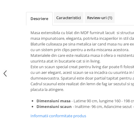
Top saltele 5 cm
Scaune manager
Top saltele 10 cm
Mobilier bucatarie
Top saltele memory 5 cm
Caracteristici
Review-uri
(1)
Descriere
Mese bucatarie
Top saltele MemoHR 6.5 cm
Scaune pentru bucatarie
Saltele ieftine
Masa extensibila cu blat din MDF furniruit lacuit si structu
Mobila bucatarie
masa impunatoare, eleganta, potrivita incaperilor in stil cla
Saltele cu plasa de arcuri
Blaturile culiseaza pe sina metalica iar cand masa nu are ex
Seturi mese si scaune bucatarie
Saltele cu spuma
cu un sistem prin clips pentru a evita miscarea acestora.
Mobilier hol
Materialele din care este realizata masa ii ofera o rezistent
usurinta atat in bucatarie cat si in living.
Mobila hol
Este un scaun special creat pentru living dar poate fi folosit
Suporturi si rafturi pantofi
cu un aer elegant, acest scaun se va incadra cu usurinta in 
Portmantouri
dumneavoastra. Spatarul este doar partial tapitat pentru a o
Cadrul scaunul este realizat din lemn de fag iar sezutul si sp
Pantofare
placuta la atingere.
Seturi mobilier hol
Dimensiuni masa
- Latime 90 cm, lungime 160 - 198 c
Stender haine
Dimensiuni scaun
-
Inaltime- 96 cm
, Adancime sezut 
Suport pentru umerase
Informatii conformitate produs
Etajere
Cuiere
Mobilier gradinita