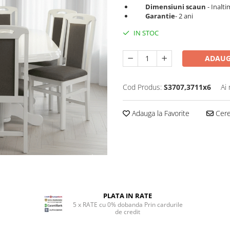
Dimensiuni scaun
-
Inalti
Garantie
- 2 ani
IN STOC
ADAUG
Cod Produs:
S3707,3711x6
Ai
Adauga la Favorite
Cere 
PLATA IN RATE
5 x RATE cu 0% dobanda Prin cardurile
de credit