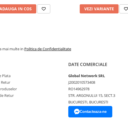
ADAUGA IN COS
VEZI VARIANTE
la mai multe in
Politica de Confidentialitate
DATE COMERCIALE
 Plata
Global Network SRL
e Retur
J2002010573408
Produselor
RO14962978
de Retur
STR. ARGONULUI 15, SECT.3
BUCURESTI, BUCURESTI
Contacteaza-ne