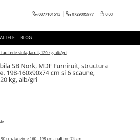
0377101513
0729005977
0,00
ALTELE
BLOG
piterie stofa, lacuit, 120 kg, alb/gri
bila SB Nork, MDF Furniruit, structura
e, 198-160x90x74 cm si 6 scaune,
120 kg, alb/gri
iv
 90 cm, lungime 160 - 198 cm, inaltime 74 cm