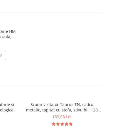
atarie HM
ovala, 6
, alba
tarie si
Scaun vizitator Taurus TN, cadru
Scaun de li
cologica,
metalic, tapitat cu stofa, stivuibil, 120
lemn masiv
kg, negru
120 k
183,03 Lei