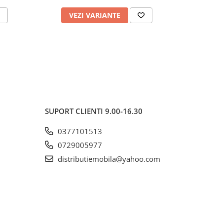
VEZI VARIANTE
AD
SUPORT CLIENTI
9.00-16.30
0377101513
0729005977
distributiemobila@yahoo.com