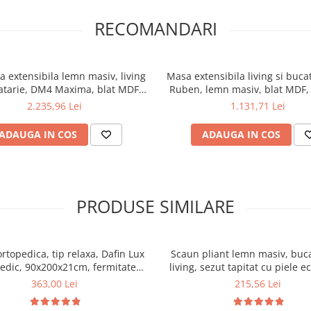
RECOMANDARI
a extensibila lemn masiv, living
Masa extensibila living si buc
atarie, DM4 Maxima, blat MDF
Ruben, lemn masiv, blat MDF, 
iruit, colturi rotunjite, 120-
persoane, 102-142x102x73 cm
2.235,96 Lei
1.131,71 Lei
76 cm si 4 scaune DM14 Boston,
emn, stofa, 120 kg, alb/gri
ADAUGA IN COS
ADAUGA IN COS
PRODUSE SIMILARE
ortopedica, tip relaxa, Dafin Lux
Scaun pliant lemn masiv, buca
edic, 90x200x21cm, fermitate
living, sezut tapitat cu piele e
u plasa de arcuri tip Bonell, fata
100 kg, cires
363,00 Lei
215,56 Lei
na, sistem de aerisire cu butoni,
Salt Confort