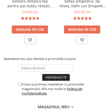
Somiera metalica fixa
Saltea ortopedica, tip
pentru pat dublu 160x200,
relaxa, Dafin Lux Ortopedic,
6 picioare, 32 lamele lemn
90x200x21cm, fermitate
514,00 Lei
363,00 Lei
fag, benzi textile, suport
medie, cu plasa de arcuri
saltea ferm, negru
tip Bonell, fata vara-iarna,
sistem de aerisire cu
ADAUGA IN COS
ADAUGA IN COS
butoni, Salt Confort
Newsletter
Nu rata ofertele si promotiile noastre
Vreau sa primesc newsletter cu promotiile
magazinului. Afla mai multe in
Politica de
Confidentialitate
MAGAZINUL MEU