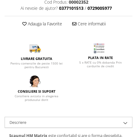
Top saltele 5 cm
Cod Produs:
00002352
Scaune manager
Ai nevoie de ajutor?
0377101513
/
0729005977
Top saltele 10 cm
Mobilier bucatarie
Top saltele memory 5 cm
Mese bucatarie
Adauga la Favorite
Cere informatii
Top saltele MemoHR 6.5 cm
Scaune pentru bucatarie
Saltele ieftine
Mobila bucatarie
Saltele cu plasa de arcuri
Seturi mese si scaune bucatarie
Saltele cu spuma
Mobilier hol
PLATA IN RATE
LIVRARE GRATUITA
5 x RATE cu 0% dobanda Prin
Mobila hol
Pentru comenzile de peste 1500 lei
cardurile de credit
pentru Bucuresti
Suporturi si rafturi pantofi
Portmantouri
Pantofare
CONSILIERE SI SUPORT
Seturi mobilier hol
Consiliere avizata in alegerea
produsului dorit
Stender haine
Suport pentru umerase
Etajere
Descriere
Cuiere
Mobilier gradinita
Scaunul HM Matrix
este confortabil si are o forma deosebita.