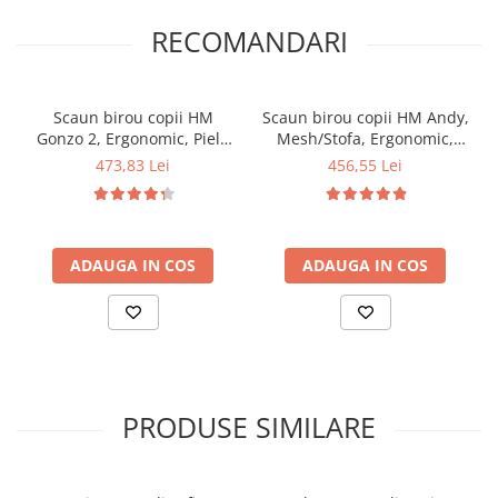
RECOMANDARI
Scaun birou copii HM
Scaun birou copii HM Andy,
Gonzo 2, Ergonomic, Piele
Mesh/Stofa, Ergonomic,
ecologica, Inaltime
Cadru Cromat, Inaltime
473,83 Lei
456,55 Lei
ajustabila, Mecanism
ajustabila, Mecanism
balansare, 90 Kg, Mov
balansare, Rotire 360 ˚, 102
Kg, Albastru
ADAUGA IN COS
ADAUGA IN COS
PRODUSE SIMILARE