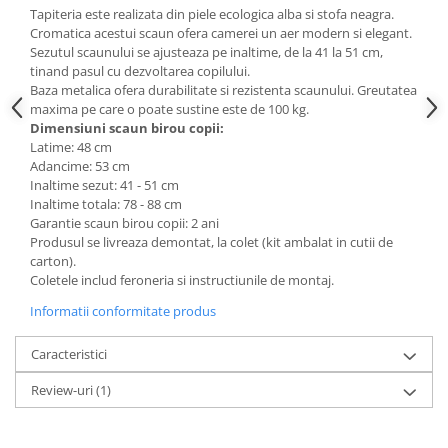
Tapiteria este realizata din piele ecologica alba si stofa neagra.
Mese gradinita
Cromatica acestui scaun ofera camerei un aer modern si elegant.
Scaune gradinita
Sezutul scaunului se ajusteaza pe inaltime, de la 41 la 51 cm,
tinand pasul cu dezvoltarea copilului.
Set mese si scaune gradinita
Baza metalica ofera durabilitate si rezistenta scaunului. Greutatea
Mobilier copii
maxima pe care o poate sustine este de 100 kg.
Dimensiuni scaun birou copii:
Mobila camera copii
Latime: 48 cm
Scaune birou pentru copii
Adancime: 53 cm
Inaltime sezut: 41 - 51 cm
Saltele patuturi copii
Inaltime totala: 78 - 88 cm
Paturi copii
Garantie scaun birou copii: 2 ani
Masa si scaune gradinita
Produsul se livreaza demontat, la colet (kit ambalat in cutii de
carton).
Seturi comode living si dormitor
Coletele includ feroneria si instructiunile de montaj.
Informatii conformitate produs
Caracteristici
Review-uri
(1)