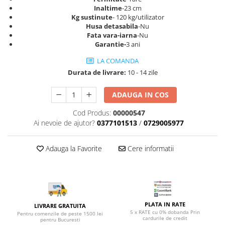
Top saltele 5 cm
Scaune manager
Inaltime
-23 cm
Top saltele 10 cm
Kg sustinute
- 120 kg/utilizator
Mobilier bucatarie
Husa detasabila
-Nu
Top saltele memory 5 cm
Fata vara-iarna
-Nu
Mese bucatarie
Top saltele MemoHR 6.5 cm
Garantie-
3 ani
Scaune pentru bucatarie
Saltele ieftine
LA COMANDA
Mobila bucatarie
Saltele cu plasa de arcuri
Durata de livrare:
10 - 14 zile
Seturi mese si scaune bucatarie
Saltele cu spuma
Mobilier hol
ADAUGA IN COS
Mobila hol
Cod Produs:
00000547
Suporturi si rafturi pantofi
Ai nevoie de ajutor?
0377101513
/
0729005977
Portmantouri
Pantofare
Adauga la Favorite
Cere informatii
Seturi mobilier hol
Stender haine
Suport pentru umerase
Etajere
PLATA IN RATE
LIVRARE GRATUITA
Cuiere
5 x RATE cu 0% dobanda Prin
Pentru comenzile de peste 1500 lei
cardurile de credit
pentru Bucuresti
Mobilier gradinita