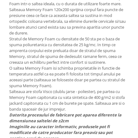
Foam intr-o saltea ideala, cu o durata de utilizare foarte mare.
Salteaua Memory Foam 120x200 sprijina corpul fara puncte de
presiune ceea ce face ca aceasta saltea sa sustina in mod
ortopedic coloana vertebrala, sa elimine durerile cervicale si/sau
lombare atunci cand exista sau sa previna aparitia unor puncte
de durere.
Stratul de Memory Foam cu densitate de 50 sta pe o baza de
spuma poliuretanica cu densitatea de 25
kg/mc
. In timp ce
amprenta corpului este preluata doar de stratul de spuma
Memory, stratul de spuma de dedesubt ramane ferm, ceea ce
creeaza un echilibru perfect intre confort si sustinere.
O saltea Memory Foam isi schimba proprietatile in functie de
temperatura astfel ca ea poate fi folosita tot timpul anului pe
aceeasi parte (salteaua se foloseste doar pe partea cu stratul de
spuma Memory Foam).
Salteaua are stofa Visco (dublu jarse - poliester), pe partea cu
Memory Foam capitonata cu vata sintetica de 400 g/m2 si stofa
jackard capitonata cu 1 cm de burete pe spate. Salteaua are si o
banda spaceair de jur imprejur.
Datorita procesului de fabricare pot aparea diferente la
dimensiunea saltelei de ±2cm
Imaginiile au caracter informativ, produsele pot fi
modificate de catre producator fara preaviz sau pot