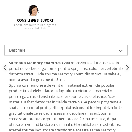
Mese gradinita
Scaune gradinita
CONSILIERE SI SUPORT
Set mese si scaune gradinita
Consiliere avizata in alegerea
produsului dorit
Mobilier copii
Mobila camera copii
Scaune birou pentru copii
Descriere
Saltele patuturi copii
Paturi copii
Salteaua Memory Foam 120x200
reprezinta solutia ideala din
punct de vedere ergonomic pentru sprijinirea coloanei vertebrale
Masa si scaune gradinita
datorita stratului de spuma Memory Foam din structura saltelei,
Seturi comode living si dormitor
acesta avand o grosime de 5cm.
Spuma cu memorie a devenit un material extrem de popular in
productia saltelelor datorita faptului ca niciun alt material nu
poate egala caracteristicile acestei spume vasco-elastice. Acest
material a fost dezvoltat initial de catre NASA pentru programele
spatiale in scopul protejarii corpului astronautilor impotriva fortei
gravitationale ce se declanseaza la decolarea navei. Spuma
creeaza amprenta corpului, memoreaza forma acestuia, dupa
utilizare revenind la starea sa initiala. Flexibilitatea si elasticitatea
acestei spume inovatoare transforma aceasta saltea Memory