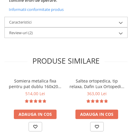
contine erori de operare.
Informatii conformitate produs
Caracteristici
Review-uri
(2)
PRODUSE SIMILARE
Somiera metalica fixa
Saltea ortopedica, tip
pentru pat dublu 160x200,
relaxa, Dafin Lux Ortopedic,
6 picioare, 32 lamele lemn
90x200x21cm, fermitate
514,00 Lei
363,00 Lei
fag, benzi textile, suport
medie, cu plasa de arcuri
saltea ferm, negru
tip Bonell, fata vara-iarna,
sistem de aerisire cu
ADAUGA IN COS
ADAUGA IN COS
butoni, Salt Confort