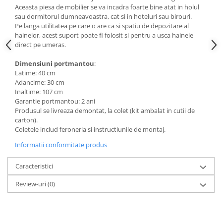
Aceasta piesa de mobilier se va incadra foarte bine atat in holul
Mese gradinita
sau dormitorul dumneavoastra, cat si in hoteluri sau birouri.
Scaune gradinita
Pe langa utilitatea pe care o are ca si spatiu de depozitare al
hainelor, acest suport poate fi folosit si pentru a usca hainele
Set mese si scaune gradinita
direct pe umeras.
Mobilier copii
Dimensiuni portmantou
:
Mobila camera copii
Latime: 40 cm
Scaune birou pentru copii
Adancime: 30 cm
Inaltime: 107 cm
Saltele patuturi copii
Garantie portmantou: 2 ani
Paturi copii
Produsul se livreaza demontat, la colet (kit ambalat in cutii de
Masa si scaune gradinita
carton).
Coletele includ feroneria si instructiunile de montaj.
Seturi comode living si dormitor
Informatii conformitate produs
Caracteristici
Review-uri
(0)