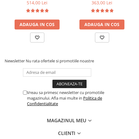
6 picioare, 32 lamele lemn
90x200x21cm, fermitate
514,00 Lei
363,00 Lei
fag, benzi textile, suport
medie, cu plasa de arcuri
saltea ferm, negru
tip Bonell, fata vara-iarna,
sistem de aerisire cu
ADAUGA IN COS
ADAUGA IN COS
butoni, Salt Confort
Newsletter
Nu rata ofertele si promotiile noastre
Vreau sa primesc newsletter cu promotiile
magazinului. Afla mai multe in
Politica de
Confidentialitate
MAGAZINUL MEU
CLIENTI