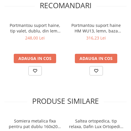
RECOMANDARI
Portmantou suport haine,
Portmantou suport haine
tip valet, dublu, din lemn
HM WU13, lemn, baza
masiv, 102 cm, fag
metalica cromata, 117 cm,
248,00 Lei
316,23 Lei
wenge
ADAUGA IN COS
ADAUGA IN COS
PRODUSE SIMILARE
Somiera metalica fixa
Saltea ortopedica, tip
pentru pat dublu 160x200,
relaxa, Dafin Lux Ortopedic,