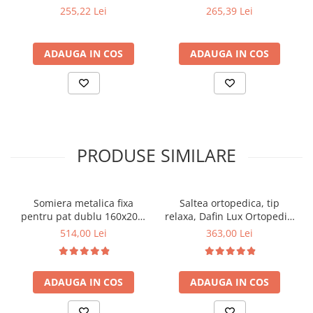
agatatori, negru
255,22 Lei
265,39 Lei
ADAUGA IN COS
ADAUGA IN COS
PRODUSE SIMILARE
Somiera metalica fixa
Saltea ortopedica, tip
pentru pat dublu 160x200,
relaxa, Dafin Lux Ortopedic,
6 picioare, 32 lamele lemn
90x200x21cm, fermitate
514,00 Lei
363,00 Lei
fag, benzi textile, suport
medie, cu plasa de arcuri
saltea ferm, negru
tip Bonell, fata vara-iarna,
sistem de aerisire cu
ADAUGA IN COS
ADAUGA IN COS
butoni, Salt Confort