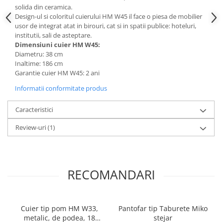
solida din ceramica.
Mese gradinita
Design-ul si coloritul cuierului HM W45 il face o piesa de mobilier
Scaune gradinita
usor de integrat atat in birouri, cat si in spatii publice: hoteluri,
institutii, sali de asteptare.
Set mese si scaune gradinita
Dimensiuni cuier HM W45:
Mobilier copii
Diametru: 38 cm
Inaltime: 186 cm
Mobila camera copii
Garantie cuier HM W45: 2 ani
Scaune birou pentru copii
Informatii conformitate produs
Saltele patuturi copii
Paturi copii
Caracteristici
Masa si scaune gradinita
Review-uri
(1)
Seturi comode living si dormitor
RECOMANDARI
Cuier tip pom HM W33,
Pantofar tip Taburete Miko
metalic, de podea, 18
stejar