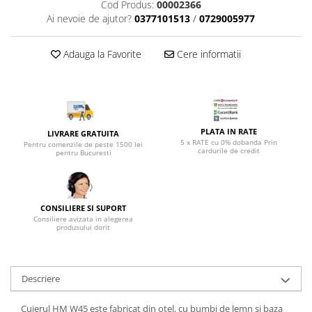
Top saltele 5 cm
Cod Produs:
00002366
Scaune manager
Ai nevoie de ajutor?
0377101513
/
0729005977
Top saltele 10 cm
Mobilier bucatarie
Top saltele memory 5 cm
Mese bucatarie
Adauga la Favorite
Cere informatii
Top saltele MemoHR 6.5 cm
Scaune pentru bucatarie
Saltele ieftine
Mobila bucatarie
Saltele cu plasa de arcuri
Seturi mese si scaune bucatarie
Saltele cu spuma
Mobilier hol
PLATA IN RATE
LIVRARE GRATUITA
5 x RATE cu 0% dobanda Prin
Mobila hol
Pentru comenzile de peste 1500 lei
cardurile de credit
pentru Bucuresti
Suporturi si rafturi pantofi
Portmantouri
Pantofare
CONSILIERE SI SUPORT
Seturi mobilier hol
Consiliere avizata in alegerea
produsului dorit
Stender haine
Suport pentru umerase
Etajere
Descriere
Cuiere
Mobilier gradinita
Cuierul HM W45 este fabricat din otel, cu bumbi de lemn si baza