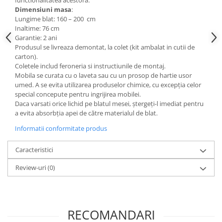
functionalitatea acestora.
Dimensiuni masa
:
Mese gradinita
Lungime blat: 160 – 200
cm
Scaune gradinita
Inaltime: 76 cm
Garantie: 2 ani
Set mese si scaune gradinita
Produsul se livreaza demontat, la colet (kit ambalat in cutii de
Mobilier copii
carton).
Coletele includ feroneria si instructiunile de montaj.
Mobila camera copii
Mobila se curata cu o laveta sau cu un prosop de hartie usor
Scaune birou pentru copii
umed. A se evita utilizarea produselor chimice, cu excepția celor
Saltele patuturi copii
special concepute pentru ingrijirea mobilei.
Daca varsati orice lichid pe blatul mesei, ștergeți-l imediat pentru
Paturi copii
a evita absorbția apei de către materialul de blat.
Masa si scaune gradinita
Informatii conformitate produs
Seturi comode living si dormitor
Caracteristici
Review-uri
(0)
RECOMANDARI