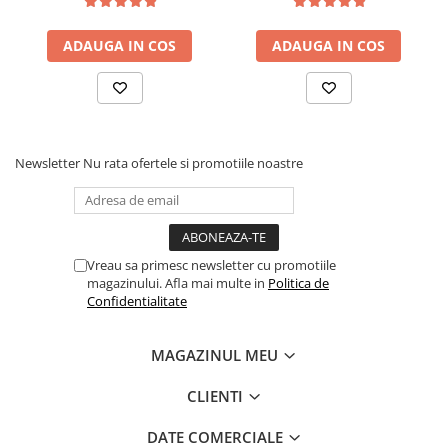
saltea ferm, negru
tip Bonell, fata vara-iarna,
sistem de aerisire cu
ADAUGA IN COS
ADAUGA IN COS
butoni, Salt Confort
Newsletter
Nu rata ofertele si promotiile noastre
Vreau sa primesc newsletter cu promotiile
magazinului. Afla mai multe in
Politica de
Confidentialitate
MAGAZINUL MEU
CLIENTI
DATE COMERCIALE