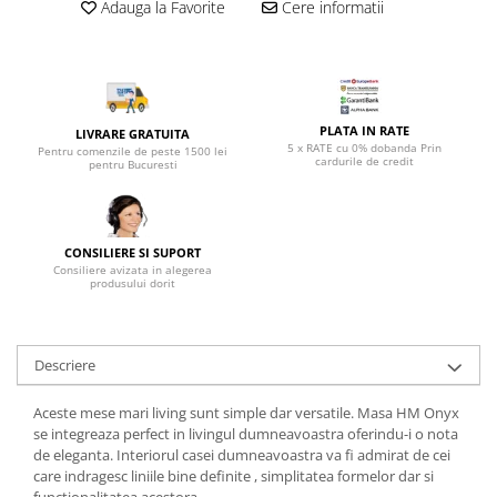
Top saltele 5 cm
Adauga la Favorite
Cere informatii
Scaune manager
Top saltele 10 cm
Mobilier bucatarie
Top saltele memory 5 cm
Mese bucatarie
Top saltele MemoHR 6.5 cm
Scaune pentru bucatarie
Saltele ieftine
PLATA IN RATE
LIVRARE GRATUITA
Mobila bucatarie
5 x RATE cu 0% dobanda Prin
Saltele cu plasa de arcuri
Pentru comenzile de peste 1500 lei
cardurile de credit
pentru Bucuresti
Seturi mese si scaune bucatarie
Saltele cu spuma
Mobilier hol
Mobila hol
CONSILIERE SI SUPORT
Suporturi si rafturi pantofi
Consiliere avizata in alegerea
produsului dorit
Portmantouri
Pantofare
Seturi mobilier hol
Descriere
Stender haine
Suport pentru umerase
Aceste mese mari living sunt simple dar versatile. Masa HM Onyx
Etajere
se integreaza perfect in livingul dumneavoastra oferindu-i o nota
de eleganta. Interiorul casei dumneavoastra va fi admirat de cei
Cuiere
care indragesc liniile bine definite , simplitatea formelor dar si
Mobilier gradinita