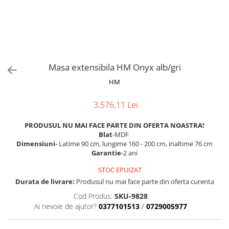
Scaune pliante
Saltele Pocket
Noptiere
Scaune birou
Saltele cu arcuri impachetate
Paturi
individual
Scaune profesionale
Seturi de pat si saltea
Saltele Memory Pocket
Masute de toaleta
Scaune Lemn
Saltele Memory Foam
Mobilier living
Scaune birou copii
Masa extensibila HM Onyx alb/gri
Saltele Memory Pocket
Scaune pentru living
Scaune resigilate
HM
Saltele cu plasa arcuri
Seturi comode living si vitrine
Scaune gradinita
Saltele cu spuma
Mobila living
3.576,11 Lei
Saltele cu spuma
Scaune conferinta
Comode living
PRODUSUL NU MAI FACE PARTE DIN OFERTA NOASTRA!
Saltele cu spuma poliuretanica
Scaune terasa si outdoor
Set mese plus scaune
Blat
-MDF
Saltele Latex
Mobilier birou
Dimensiuni-
Latime 90 cm, lungime 160 - 200 cm, inaltime 76 cm
Garantie
-2 ani
Saltele Memory
Scaune ergonomice
Saltele 140x200
STOC EPUIZAT
Etajere Birou
Durata de livrare:
Produsul nu mai face parte din oferta curenta
Saltele 160x200
Dulap birou
Cod Produs:
SKU-9828
Birouri
Saltele 180x200
Ai nevoie de ajutor?
0377101513
/
0729005977
Scaune pentru birou
Top saltele
Scaune pentru vizitatori