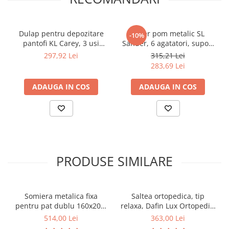
Dulap pentru depozitare
Cuier pom metalic SL
-10%
pantofi KL Carey, 3 usi
Sander, 6 agatatori, suport
rabatabile, 6 rafturi, Pal
umbrela, negru
297,92 Lei
315,21 Lei
Melaminat, gri
283,69 Lei
ADAUGA IN COS
ADAUGA IN COS
PRODUSE SIMILARE
Somiera metalica fixa
Saltea ortopedica, tip
pentru pat dublu 160x200,
relaxa, Dafin Lux Ortopedic,
6 picioare, 32 lamele lemn
90x200x21cm, fermitate
514,00 Lei
363,00 Lei
fag, benzi textile, suport
medie, cu plasa de arcuri