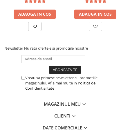
saltea ferm, negru
tip Bonell, fata vara-iarna,
sistem de aerisire cu
ADAUGA IN COS
ADAUGA IN COS
butoni, Salt Confort
Newsletter
Nu rata ofertele si promotiile noastre
Vreau sa primesc newsletter cu promotiile
magazinului. Afla mai multe in
Politica de
Confidentialitate
MAGAZINUL MEU
CLIENTI
DATE COMERCIALE