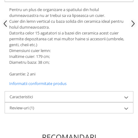
Mese gradinita
Pentru un plus de organizare a spatiului din holul
dumneavoastra nu ar trebui sa va lipseasca un cuier.
Scaune gradinita
Cuier din lemn vertical cu baza solida din ceramica ideal pentru
Set mese si scaune gradinita
holul dumneavoastra.
Mobilier copii
Datorita celor 15 agatatori si a bazei din ceramica acest cuier
permite depozitarea cat mai multor haine si accesorii (umbrele,
Mobila camera copii
genti, cheii etc.)
Scaune birou pentru copii
Dimensiuni cuier lemn:
Inaltime cuier: 179 cm;
Saltele patuturi copii
Diametru baza: 38 cm;
Paturi copii
Masa si scaune gradinita
Garantie: 2 ani
Seturi comode living si dormitor
Informatii conformitate produs
Caracteristici
Review-uri
(1)
RECOMANDARI