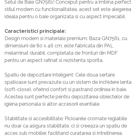
Setul de Baie GN7561! Conceput pentru a imbina perfect
Masa si scaune gradinita
stilul modern cu functionalitatea, acest set este alegerea
Seturi comode living si dormitor
ideala pentru o baie organizata si cu aspect impecabil.
Caracteristici principale:
Design modern si materiale premium: Baza GN7561, cu
dimensiuni de 80 x 46 cm, este fabricata din PAL
melaminat durabil, completata de fronturi din MDF
pentru un aspect rafinat si rezistenta sporita.
Spatiu de depozitare inteligent: Cele doua sertare
spatioase sunt prevazute cu un sistem de inchidere lenta
(soft-close), oferind confort si pastrand ordinea in baie.
Acestea sunt perfecte pentru depozitarea obiectelor de
igiena personala si altor accesorii esentiale.
Stabilitate si accesibilitate: Picioarele cromate reglabile
nu doar ca asigura stabilitate, ci si creeaza un spatiu de
acces sub mobilier, facilitand curatarea si intretinerea.