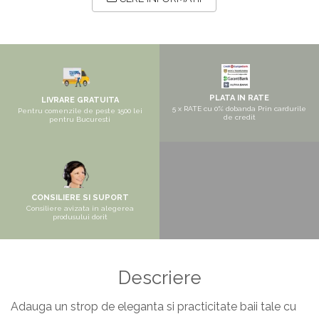
Pantofare
Seturi mobilier hol
Stender haine
Suport pentru umerase
Etajere
PLATA IN RATE
LIVRARE GRATUITA
5 x RATE cu 0% dobanda Prin cardurile
Pentru comenzile de peste 1500 lei
Cuiere
de credit
pentru Bucuresti
Mobilier gradinita
Mese gradinita
Scaune gradinita
CONSILIERE SI SUPORT
Set mese si scaune gradinita
Consiliere avizata in alegerea
produsului dorit
Mobilier copii
Mobila camera copii
Scaune birou pentru copii
Descriere
Saltele patuturi copii
Adauga un strop de eleganta si practicitate baii tale cu
Paturi copii