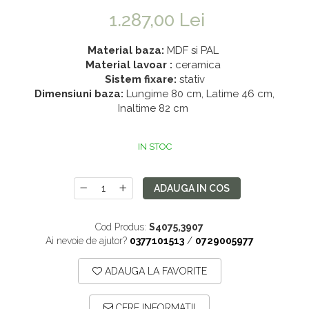
Saltele 180x200
Dulap birou
1.287,00 Lei
Top saltele
Birouri
Material baza:
MDF si PAL
Top saltele 5 cm
Scaune pentru birou
Material lavoar :
ceramica
Top saltele 10 cm
Scaune pentru vizitatori
Sistem fixare:
stativ
Dimensiuni baza:
Lungime 80 cm, Latime 46 cm,
Top saltele memory 5 cm
Scaune manager
Inaltime 82 cm
Top saltele MemoHR 6.5 cm
Mobilier bucatarie
Saltele ieftine
Mese bucatarie
IN STOC
Saltele cu plasa de arcuri
Scaune pentru bucatarie
Saltele cu spuma
Mobila bucatarie
ADAUGA IN COS
Seturi mese si scaune bucatarie
Mobilier hol
Cod Produs:
S4075,3907
Ai nevoie de ajutor?
0377101513
/
0729005977
Mobila hol
Suporturi si rafturi pantofi
ADAUGA LA FAVORITE
Portmantouri
CERE INFORMATII