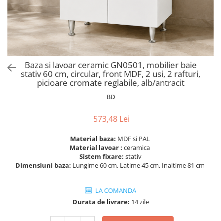
Scaune pliante
Saltele Pocket
Noptiere
Scaune birou
Saltele cu arcuri impachetate
Paturi
individual
Scaune profesionale
Seturi de pat si saltea
Saltele Memory Pocket
Masute de toaleta
Scaune Lemn
Saltele Memory Foam
Mobilier living
Scaune birou copii
Baza si lavoar ceramic GN0501, mobilier baie
Saltele Memory Pocket
Scaune pentru living
stativ 60 cm, circular, front MDF, 2 usi, 2 rafturi,
Scaune resigilate
Saltele cu plasa arcuri
picioare cromate reglabile, alb/antracit
Seturi comode living si vitrine
Scaune gradinita
Saltele cu spuma
BD
Mobila living
Saltele cu spuma
Scaune conferinta
Comode living
573,48 Lei
Saltele cu spuma poliuretanica
Scaune terasa si outdoor
Set mese plus scaune
Saltele Latex
Mobilier birou
Material baza:
MDF si PAL
Material lavoar :
ceramica
Saltele Memory
Scaune ergonomice
Sistem fixare:
stativ
Saltele 140x200
Etajere Birou
Dimensiuni baza:
Lungime 60 cm, Latime 45 cm, Inaltime 81 cm
Saltele 160x200
Dulap birou
Birouri
LA COMANDA
Saltele 180x200
Durata de livrare:
14 zile
Scaune pentru birou
Top saltele
Scaune pentru vizitatori