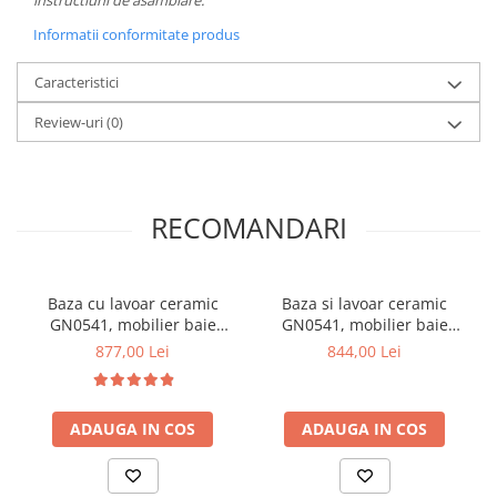
instructiuni de asamblare.
Informatii conformitate produs
Caracteristici
Review-uri
(0)
RECOMANDARI
Baza cu lavoar ceramic
Baza si lavoar ceramic
GN0541, mobilier baie
GN0541, mobilier baie
suspendat 60 cm, front
stativ 60 cm, front MDF, 2
877,00 Lei
844,00 Lei
MDF, 2 sertare, glisiere soft
usi, 2 rafturi, balamale soft
close, alb
close, picioare cromate
reglabile, alb
ADAUGA IN COS
ADAUGA IN COS