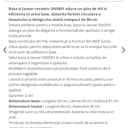
Mese gradinita
Baza si lavoar ceramic GN0501 aduce un plus de stil si
eficienta in orice baie, datorita formei circulare a
Scaune gradinita
lavoarului si designului stativ compact de 60 cm.
Set mese si scaune gradinita
Solutia perfecta pentru a mobila baia, baza cu lavoar GN0501
Mobilier copii
adauga un plus de eleganta si functionalitate spatiului si atrage
toate privirile.
Mobila camera copii
Baza construita din PAL melaminat si fronturi din MDF lucios
Scaune birou pentru copii
ofera spatiu pentru depozitare astfel incat sa iti aranjezi lucrurile
ce iti sunt de utilitate in baie.
Saltele patuturi copii
Setul baza si lavoar GN0501 iti ofera o solutie completa de
Paturi copii
amenajare si organizare a spatiului.
Masa si scaune gradinita
Mobilierul se pozitioneaza pe pardoseala, fiind sustinut de 4
picioare reglabile.
Seturi comode living si dormitor
Lavoarul ceramic este construit in forma circulara, pentru a se
potrivi designului mobilierului si asigura suficient spatiu pentru
spalare.
Garantie: 2 ani
Dimensiuni baza:
Lungime 60 cm, Latime 45 cm, Inaltime 81 cm
Dimensiuni lavoar:
Lungime 60 cm, Adancime 45 cm
Imaginile sunt cu titlu de prezentare, bateria nu este inclusa in
pret.
Produsul se livreaza demontat si este insotit de accesorii si