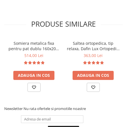
PRODUSE SIMILARE
Somiera metalica fixa
Saltea ortopedica, tip
pentru pat dublu 160x200,
relaxa, Dafin Lux Ortopedic,
6 picioare, 32 lamele lemn
90x200x21cm, fermitate
514,00 Lei
363,00 Lei
fag, benzi textile, suport
medie, cu plasa de arcuri
saltea ferm, negru
tip Bonell, fata vara-iarna,
sistem de aerisire cu
ADAUGA IN COS
ADAUGA IN COS
butoni, Salt Confort
Newsletter
Nu rata ofertele si promotiile noastre