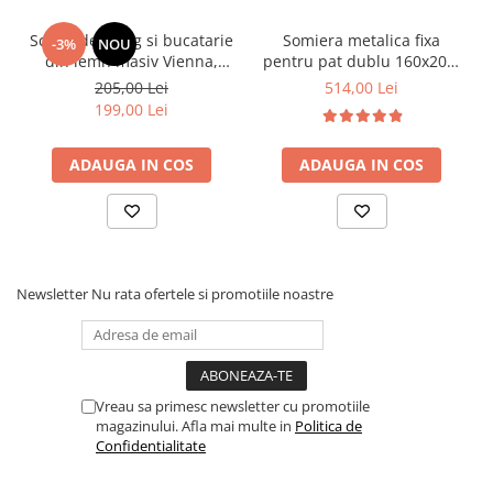
Scaun de living si bucatarie
Somiera metalica fixa
-3%
NOU
din lemn masiv Vienna,
pentru pat dublu 160x200,
tapiterie stofa,100 kg,
6 picioare, 32 lamele lemn
205,00 Lei
514,00 Lei
94x49x40 cm, nuc/bej
fag, benzi textile, suport
199,00 Lei
saltea ferm, negru
ADAUGA IN COS
ADAUGA IN COS
Newsletter
Nu rata ofertele si promotiile noastre
Vreau sa primesc newsletter cu promotiile
magazinului. Afla mai multe in
Politica de
Confidentialitate