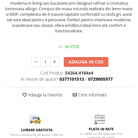
Top saltele 5 cm
moderna in living sau bucatarie prin designul rafinat si cromatica
Scaune manager
Top saltele 10 cm
luminoasa alb/gri. Compus din masa rotunda realizata din lemn masiv
Mobilier bucatarie
si MDF, completata de 4 scaune tapitate confortabil cu stofa gri, acest
Top saltele memory 5 cm
set este ideal pentru 4 persoane. Perfect pentru interioare moderne,
Mese bucatarie
Top saltele MemoHR 6.5 cm
scandinave sau clasice, ofera echilibrul ideal intre stil, confort si
Scaune pentru bucatarie
functionalitate.
Saltele ieftine
Mobila bucatarie
Saltele cu plasa de arcuri
Seturi mese si scaune bucatarie
IN STOC
Saltele cu spuma
Mobilier hol
ADAUGA IN COS
Mobila hol
Suporturi si rafturi pantofi
Cod Produs:
S4264,4184x4
Ai nevoie de ajutor?
0377101513
/
0729005977
Portmantouri
Pantofare
Adauga la Favorite
Cere informatii
Seturi mobilier hol
Stender haine
Suport pentru umerase
Etajere
Cuiere
PLATA IN RATE
LIVRARE GRATUITA
5 x RATE cu 0% dobanda Prin
Pentru comenzile de peste 1500 lei
Mobilier gradinita
cardurile de credit