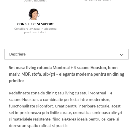
pentru Bucuresti
Mese gradinita
Scaune gradinita
Set mese si scaune gradinita
CONSILIERE SI SUPORT
Consiliere avizata in alegerea
Mobilier copii
produsului dorit
Mobila camera copii
Scaune birou pentru copii
Descriere
Saltele patuturi copii
Paturi copii
Set masa living rotunda Montreal + 4 scaune Houston, lemn
Masa si scaune gradinita
masiv, MDF, stofa, alb/gri – eleganta moderna pentru un dining
Seturi comode living si dormitor
primitor
Redefineste zona de dining sau living cu setul Montreal + 4
scaune Houston, o combinatie perfecta intre modernism,
functionalitate si confort. Creat pentru interioare actuale, acest
set impresioneaza prin liniile curate, cromatica luminoasa alb-gri
si materialele rezistente, fiind alegerea ideala pentru cei care isi
doresc un spatiu rafinat si practic.