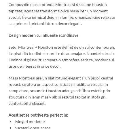
Compus din masa rotunda Montreal si 4 scaune Houston
tapitate, acest set transforma orice masa intr-un moment
special, fie ca iei micul dejun in familie, organizezi cine relaxate
sau primesti prieteni intr-un decor elegant.
Design modern cu influente scandinave
Setul Montreal + Houston este definit de un stil contemporan,
inspirat din tendintele nordice de amenajare. Nuantele de alb
luminos si gri neutru creeaza o atmosfera aerisita, moderna si
usor de integrat in orice decor.
Masa Montreal are un blat rotund elegant si un picior central
robust, ce ofera un aspect sofisticat si fluiditate vizuala. In
completare, scaunele Houston adauga echilibru estetic prin
structura din lemn masiv alb si sezutul tapitat in stofa gri,
confortabil si elegant.
Acest set se potriveste perfect in:
livinguri moderne
bucatarii open-space