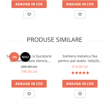
ADAUGA IN COS
ADAUGA IN COS
PRODUSE SIMILARE
Scaun de living si bucatarie
Somiera metalica fixa
-3%
NOU
din lemn masiv Vienna,
pentru pat dublu 160x200,
tapiterie stofa,100 kg,
6 picioare, 32 lamele lemn
205,00 Lei
514,00 Lei
94x49x40 cm, nuc/bej
fag, benzi textile, suport
199,00 Lei
saltea ferm, negru
ADAUGA IN COS
ADAUGA IN COS