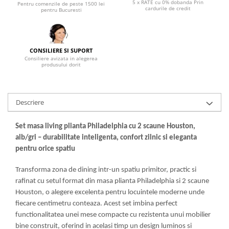
5 x RATE cu 0% dobanda Prin
Pentru comenzile de peste 1500 lei
cardurile de credit
pentru Bucuresti
Mese gradinita
Scaune gradinita
Set mese si scaune gradinita
CONSILIERE SI SUPORT
Mobilier copii
Consiliere avizata in alegerea
produsului dorit
Mobila camera copii
Scaune birou pentru copii
Saltele patuturi copii
Descriere
Paturi copii
Masa si scaune gradinita
Set masa living plianta Philadelphia cu 2 scaune Houston,
Seturi comode living si dormitor
alb/gri – durabilitate inteligenta, confort zilnic si eleganta
pentru orice spatiu
Transforma zona de dining intr-un spatiu primitor, practic si
rafinat cu setul format din masa plianta Philadelphia si 2 scaune
Houston, o alegere excelenta pentru locuintele moderne unde
fiecare centimetru conteaza. Acest set imbina perfect
functionalitatea unei mese compacte cu rezistenta unui mobilier
bine construit, oferind in acelasi timp un design luminos si