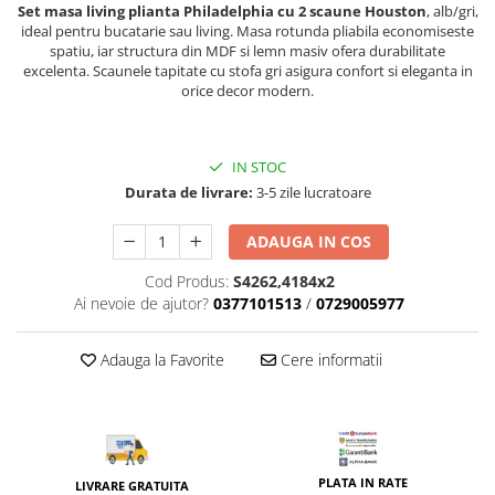
Top saltele 5 cm
Set masa living plianta Philadelphia cu 2 scaune Houston
, alb/gri,
Scaune manager
Top saltele 10 cm
ideal pentru bucatarie sau living. Masa rotunda pliabila economiseste
Mobilier bucatarie
spatiu, iar structura din MDF si lemn masiv ofera durabilitate
Top saltele memory 5 cm
excelenta. Scaunele tapitate cu stofa gri asigura confort si eleganta in
Mese bucatarie
Top saltele MemoHR 6.5 cm
orice decor modern.
Scaune pentru bucatarie
Saltele ieftine
Mobila bucatarie
Saltele cu plasa de arcuri
Seturi mese si scaune bucatarie
IN STOC
Saltele cu spuma
Durata de livrare:
3-5 zile lucratoare
Mobilier hol
Mobila hol
ADAUGA IN COS
Suporturi si rafturi pantofi
Cod Produs:
S4262,4184x2
Portmantouri
Ai nevoie de ajutor?
0377101513
/
0729005977
Pantofare
Seturi mobilier hol
Adauga la Favorite
Cere informatii
Stender haine
Suport pentru umerase
Etajere
Cuiere
PLATA IN RATE
LIVRARE GRATUITA
Mobilier gradinita