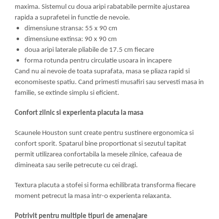
maxima. Sistemul cu doua aripi rabatabile permite ajustarea
rapida a suprafetei in functie de nevoie.
dimensiune stransa: 55 x 90 cm
dimensiune extinsa: 90 x 90 cm
doua aripi laterale pliabile de 17.5 cm fiecare
forma rotunda pentru circulatie usoara in incapere
Cand nu ai nevoie de toata suprafata, masa se pliaza rapid si
economiseste spatiu. Cand primesti musafiri sau servesti masa in
familie, se extinde simplu si eficient.
Confort zilnic si experienta placuta la masa
Scaunele Houston sunt create pentru sustinere ergonomica si
confort sporit. Spatarul bine proportionat si sezutul tapitat
permit utilizarea confortabila la mesele zilnice, cafeaua de
dimineata sau serile petrecute cu cei dragi.
Textura placuta a stofei si forma echilibrata transforma fiecare
moment petrecut la masa intr-o experienta relaxanta.
Potrivit pentru multiple tipuri de amenajare