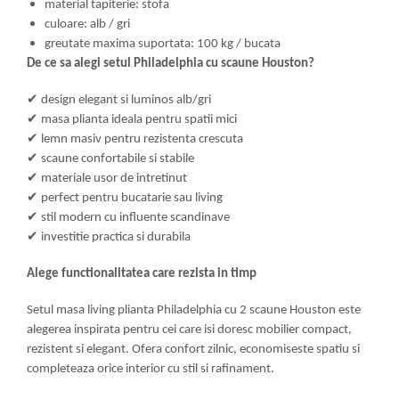
material tapiterie: stofa
culoare: alb / gri
greutate maxima suportata: 100 kg / bucata
De ce sa alegi setul Philadelphia cu scaune Houston?
✔
design elegant si luminos alb/gri
✔
masa plianta ideala pentru spatii mici
✔
lemn masiv pentru rezistenta crescuta
✔
scaune confortabile si stabile
✔
materiale usor de intretinut
✔
perfect pentru bucatarie sau living
✔
stil modern cu influente scandinave
✔
investitie practica si durabila
Alege functionalitatea care rezista in timp
Setul masa living plianta Philadelphia cu 2 scaune Houston este
alegerea inspirata pentru cei care isi doresc mobilier compact,
rezistent si elegant. Ofera confort zilnic, economiseste spatiu si
completeaza orice interior cu stil si rafinament.