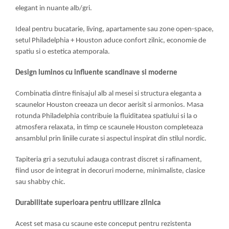
elegant in nuante alb/gri.
Ideal pentru bucatarie, living, apartamente sau zone open-space,
setul Philadelphia + Houston aduce confort zilnic, economie de
spatiu si o estetica atemporala.
Design luminos cu influente scandinave si moderne
Combinatia dintre finisajul alb al mesei si structura eleganta a
scaunelor Houston creeaza un decor aerisit si armonios. Masa
rotunda Philadelphia contribuie la fluiditatea spatiului si la o
atmosfera relaxata, in timp ce scaunele Houston completeaza
ansamblul prin liniile curate si aspectul inspirat din stilul nordic.
Tapiteria gri a sezutului adauga contrast discret si rafinament,
fiind usor de integrat in decoruri moderne, minimaliste, clasice
sau shabby chic.
Durabilitate superioara pentru utilizare zilnica
Acest set masa cu scaune este conceput pentru rezistenta