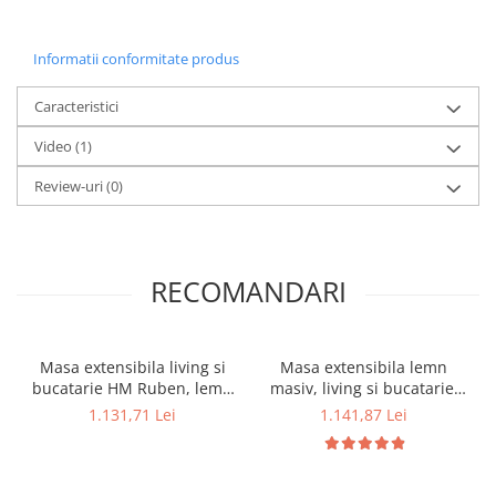
Informatii conformitate produs
Caracteristici
Video
(1)
Review-uri
(0)
RECOMANDARI
Masa extensibila living si
Masa extensibila lemn
bucatarie HM Ruben, lemn
masiv, living si bucatarie,
masiv, blat MDF, ovala, 6
DM4 Maxima, blat MDF
1.131,71 Lei
1.141,87 Lei
persoane, 102-142x102x73
Furniruit, colturi rotunjite, 6
cm, alba
persoane, 120-150x70x76
cm, alb