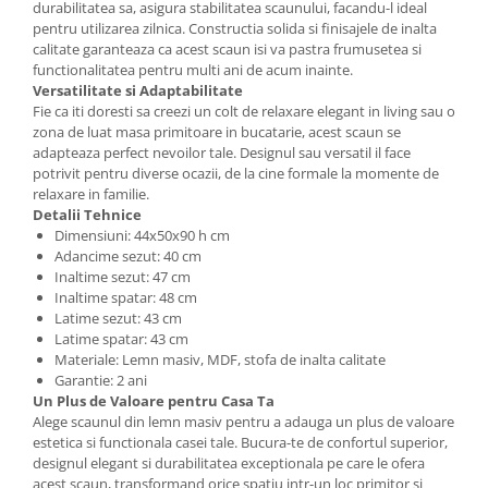
durabilitatea sa, asigura stabilitatea scaunului, facandu-l ideal
pentru utilizarea zilnica. Constructia solida si finisajele de inalta
calitate garanteaza ca acest scaun isi va pastra frumusetea si
functionalitatea pentru multi ani de acum inainte.
Versatilitate si Adaptabilitate
Fie ca iti doresti sa creezi un colt de relaxare elegant in living sau o
zona de luat masa primitoare in bucatarie, acest scaun se
adapteaza perfect nevoilor tale. Designul sau versatil il face
potrivit pentru diverse ocazii, de la cine formale la momente de
relaxare in familie.
Detalii Tehnice
Dimensiuni: 44x50x90 h cm
Adancime sezut: 40 cm
Inaltime sezut: 47 cm
Inaltime spatar: 48 cm
Latime sezut: 43 cm
Latime spatar: 43 cm
Materiale: Lemn masiv, MDF, stofa de inalta calitate
Garantie: 2 ani
Un Plus de Valoare pentru Casa Ta
Alege scaunul din lemn masiv pentru a adauga un plus de valoare
estetica si functionala casei tale. Bucura-te de confortul superior,
designul elegant si durabilitatea exceptionala pe care le ofera
acest scaun, transformand orice spatiu intr-un loc primitor si