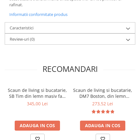
rafinat.
Informatii conformitate produs
Caracteristici
Review-uri
(0)
RECOMANDARI
Scaun de living si bucatarie,
Scaun de living si bucatarie,
SB Tim din lemn masiv fag,
DM7 Boston, din lemn
tapiterie stofa, lacuit, 120
masiv fag, tapiterie stofa,
345,00 Lei
273,52 Lei
kg, 96x43x40 cm, Stejar
120 kg, 96x43x40 cm, Stejar
Natur
Sonoma
ADAUGA IN COS
ADAUGA IN COS