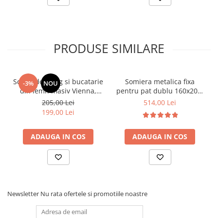
PRODUSE SIMILARE
Scaun de living si bucatarie
Somiera metalica fixa
-3%
NOU
din lemn masiv Vienna,
pentru pat dublu 160x200,
tapiterie stofa,100 kg,
6 picioare, 32 lamele lemn
205,00 Lei
514,00 Lei
94x49x40 cm, nuc/bej
fag, benzi textile, suport
199,00 Lei
saltea ferm, negru
ADAUGA IN COS
ADAUGA IN COS
Newsletter
Nu rata ofertele si promotiile noastre