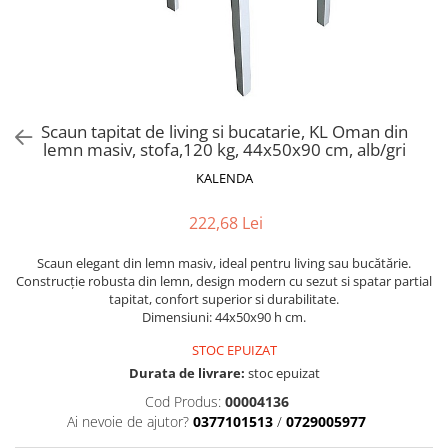
Scaune pliante
Saltele Pocket
Noptiere
Scaune birou
Saltele cu arcuri impachetate
Paturi
individual
Scaune profesionale
Seturi de pat si saltea
Saltele Memory Pocket
Masute de toaleta
Scaune Lemn
Saltele Memory Foam
Mobilier living
Scaune birou copii
Scaun tapitat de living si bucatarie, KL Oman din
Saltele Memory Pocket
Scaune pentru living
lemn masiv, stofa,120 kg, 44x50x90 cm, alb/gri
Scaune resigilate
Saltele cu plasa arcuri
Seturi comode living si vitrine
KALENDA
Scaune gradinita
Saltele cu spuma
Mobila living
Saltele cu spuma
Scaune conferinta
222,68 Lei
Comode living
Saltele cu spuma poliuretanica
Scaune terasa si outdoor
Set mese plus scaune
Scaun elegant din lemn masiv, ideal pentru living sau bucătărie.
Saltele Latex
Mobilier birou
Construcție robusta din lemn, design modern cu sezut si spatar partial
tapitat, confort superior si durabilitate.
Saltele Memory
Scaune ergonomice
Dimensiuni: 44x50x90 h cm.
Saltele 140x200
Etajere Birou
STOC EPUIZAT
Saltele 160x200
Dulap birou
Durata de livrare:
stoc epuizat
Birouri
Saltele 180x200
Cod Produs:
00004136
Scaune pentru birou
Top saltele
Ai nevoie de ajutor?
0377101513
/
0729005977
Scaune pentru vizitatori