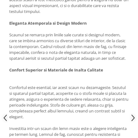
aspect vizual impresionant, ci si o durabilitate care va rezista
Mese gradinita
testului timpului.
Scaune gradinita
Eleganta Atemporala si Design Modern
Set mese si scaune gradinita
Mobilier copii
Scaunul se remarca prin liniile sale curate si designul modern,
care se imbina armonios cu diverse stiluri de interior, de la clasic
Mobila camera copii
la contemporan. Cadrul robust din lemn masiv de fag, cu finisaje
Scaune birou pentru copii
impecabile, confera o nota de eleganta naturala, in timp ce
Saltele patuturi copii
spatarul aerisit si sezutul partial tapitat adauga un aer sofisticat.
Paturi copii
Confort Superior si Materiale de Inalta Calitate
Masa si scaune gradinita
Seturi comode living si dormitor
Confortul este esential, iar acest scaun nu dezamageste. Sezutul
si spatarul partial tapitat, acoperite cu o stofa moale si placuta la
atingere, asigura o experienta de sedere relaxanta, chiar si pentru
perioade indelungate. Stofa de culoare gri, aleasa cu grija,
completeaza perfect albul lemnului, creand un contrast subtil si
elegant.
Investitia intr-un scaun din lemn masiv este o alegere inteligenta
pe termen lung. Lemnul de fag, cunoscut pentru rezistenta si