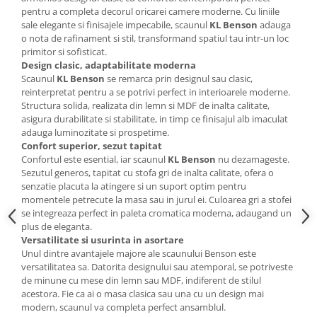
pentru a completa decorul oricarei camere moderne. Cu liniile
Mese gradinita
sale elegante si finisajele impecabile, scaunul
KL Benson
adauga
Scaune gradinita
o nota de rafinament si stil, transformand spatiul tau intr-un loc
primitor si sofisticat.
Set mese si scaune gradinita
Design clasic, adaptabilitate moderna
Mobilier copii
Scaunul
KL
Benson
se remarca prin designul sau clasic,
reinterpretat pentru a se potrivi perfect in interioarele moderne.
Mobila camera copii
Structura solida, realizata din lemn si MDF de inalta calitate,
Scaune birou pentru copii
asigura durabilitate si stabilitate, in timp ce finisajul alb imaculat
Saltele patuturi copii
adauga luminozitate si prospetime.
Confort superior, sezut tapitat
Paturi copii
Confortul este esential, iar scaunul
KL Benson
nu dezamageste.
Masa si scaune gradinita
Sezutul generos, tapitat cu stofa gri de inalta calitate, ofera o
senzatie placuta la atingere si un suport optim pentru
Seturi comode living si dormitor
momentele petrecute la masa sau in jurul ei. Culoarea gri a stofei
se integreaza perfect in paleta cromatica moderna, adaugand un
plus de eleganta.
Versatilitate si usurinta in asortare
Unul dintre avantajele majore ale scaunului Benson este
versatilitatea sa. Datorita designului sau atemporal, se potriveste
de minune cu mese din lemn sau MDF, indiferent de stilul
acestora. Fie ca ai o masa clasica sau una cu un design mai
modern, scaunul va completa perfect ansamblul.