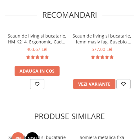
RECOMANDARI
Scaun de living si bucatarie,
Scaun de living si bucatarie,
HM K214, Ergonomic, Cadru
lemn masiv fag, Eusebio,
Metalic, Piele ecologica, 100
tapitat cu piele ecologica,
403,67 Lei
577,00 Lei
kg, 90x45x53 cm, Fag
120 kg, 101x44x45cm,
Wenge
ADAUGA IN COS
VEZI VARIANTE
PRODUSE SIMILARE
Scaun de living si bucatarie
Somiera metalica fixa
-3%
NOU