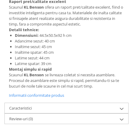
Raport pret/calitate excelent
Scaunul
KL Benson
ofera un raport pret/calitate excelent, fiind o
investitie inteligenta pentru casa ta. Materialele de inalta calitate
si finisajele atent realizate asigura durabilitate si rezistenta in
timp, fara a compromite aspectul estetic.
Detalii tehnice:
Dimensiuni:
44.5x50.5x92 h cm
Adancime sezut: 40 cm
Inaltime sezut: 45 cm
Inaltime spatar: 45 cm
Latime sezut: 44 cm
Latime spatar: 39 cm
Montaj simplu si rapid
Scaunul
KL Benson
se livreaza coletat si necesita asamblare.
Procesul de asamblare este simplu si rapid, permitandu-ti sa te
bucuri de noile tale scaune in cel mai scurt timp.
Informatii conformitate produs
Caracteristici
Review-uri
(0)