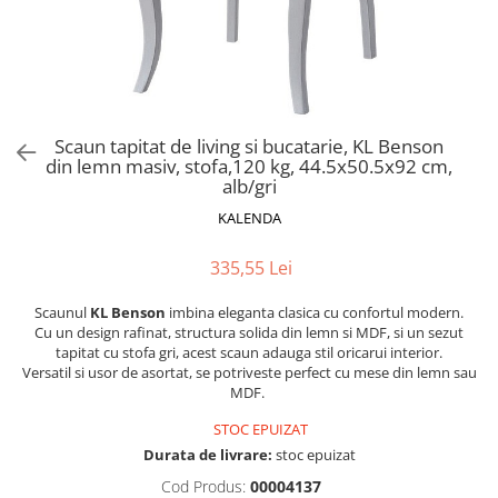
Scaune pliante
Saltele Pocket
Noptiere
Scaune birou
Saltele cu arcuri impachetate
Paturi
individual
Scaune profesionale
Seturi de pat si saltea
Saltele Memory Pocket
Masute de toaleta
Scaune Lemn
Saltele Memory Foam
Mobilier living
Scaune birou copii
Scaun tapitat de living si bucatarie, KL Benson
Saltele Memory Pocket
Scaune pentru living
din lemn masiv, stofa,120 kg, 44.5x50.5x92 cm,
Scaune resigilate
Saltele cu plasa arcuri
alb/gri
Seturi comode living si vitrine
Scaune gradinita
Saltele cu spuma
KALENDA
Mobila living
Saltele cu spuma
Scaune conferinta
Comode living
335,55 Lei
Saltele cu spuma poliuretanica
Scaune terasa si outdoor
Set mese plus scaune
Saltele Latex
Mobilier birou
Scaunul
KL Benson
imbina eleganta clasica cu confortul modern.
Cu un design rafinat, structura solida din lemn si MDF, si un sezut
Saltele Memory
Scaune ergonomice
tapitat cu stofa gri, acest scaun adauga stil oricarui interior.
Saltele 140x200
Etajere Birou
Versatil si usor de asortat, se potriveste perfect cu mese din lemn sau
MDF.
Saltele 160x200
Dulap birou
Birouri
STOC EPUIZAT
Saltele 180x200
Durata de livrare:
stoc epuizat
Scaune pentru birou
Top saltele
Cod Produs:
00004137
Scaune pentru vizitatori