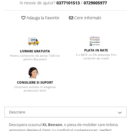
Top saltele 5 cm
Ai nevoie de ajutor?
0377101513
/
0729005977
Scaune manager
Top saltele 10 cm
Mobilier bucatarie
Top saltele memory 5 cm
Adauga la Favorite
Cere informatii
Mese bucatarie
Top saltele MemoHR 6.5 cm
Scaune pentru bucatarie
Saltele ieftine
Mobila bucatarie
Saltele cu plasa de arcuri
Seturi mese si scaune bucatarie
Saltele cu spuma
PLATA IN RATE
LIVRARE GRATUITA
Mobilier hol
5 x RATE cu 0% dobanda Prin
Pentru comenzile de peste 1500 lei
cardurile de credit
pentru Bucuresti
Mobila hol
Suporturi si rafturi pantofi
Portmantouri
CONSILIERE SI SUPORT
Pantofare
Consiliere avizata in alegerea
produsului dorit
Seturi mobilier hol
Stender haine
Suport pentru umerase
Descriere
Etajere
Cuiere
Descopera scaunul
KL
Benson
, o piesa de mobilier care imbina
Mobilier gradinita
armonios designul clasic cu confortul contemporan, perfect