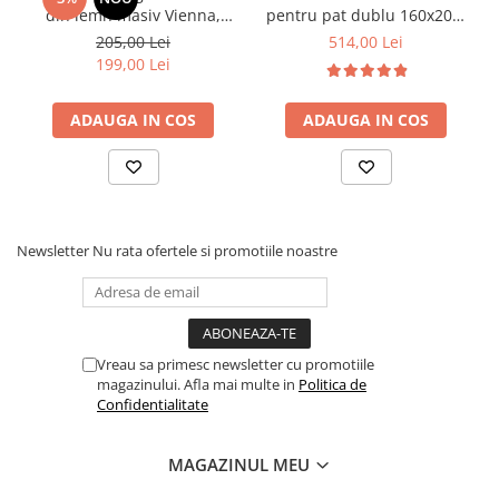
din lemn masiv Vienna,
pentru pat dublu 160x200,
tapiterie stofa,100 kg,
6 picioare, 32 lamele lemn
205,00 Lei
514,00 Lei
94x49x40 cm, nuc/bej
fag, benzi textile, suport
199,00 Lei
saltea ferm, negru
ADAUGA IN COS
ADAUGA IN COS
Newsletter
Nu rata ofertele si promotiile noastre
Vreau sa primesc newsletter cu promotiile
magazinului. Afla mai multe in
Politica de
Confidentialitate
MAGAZINUL MEU