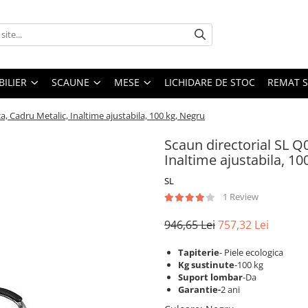
ILIER
SCAUNE
MESE
LICHIDARE DE STOC
REMAT S
ca, Cadru Metalic, Inaltime ajustabila, 100 kg, Negru
Scaun directorial SL Q0
Inaltime ajustabila, 10
SL
1 Review
946,65 Lei
757,32 Lei
Tapiterie
- Piele ecologica
Kg sustinute
-100 kg
Suport lombar
-Da
Garantie-
2 ani