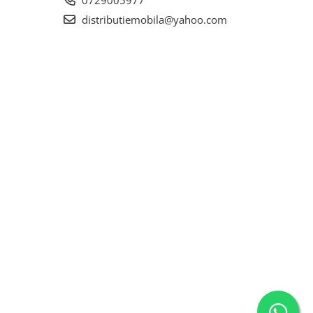
0729005977
distributiemobila@yahoo.com