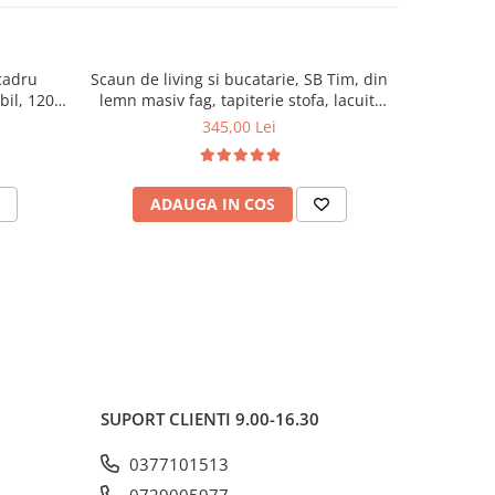
cadru
Scaun de living si bucatarie, SB Tim, din
Scaun de 
ibil, 120
lemn masiv fag, tapiterie stofa, lacuit,
masiv Hud
120 kg, 96x43x40 cm, Alb/Rosu
94
345,00 Lei
ADAUGA IN COS
AD
SUPORT CLIENTI
9.00-16.30
0377101513