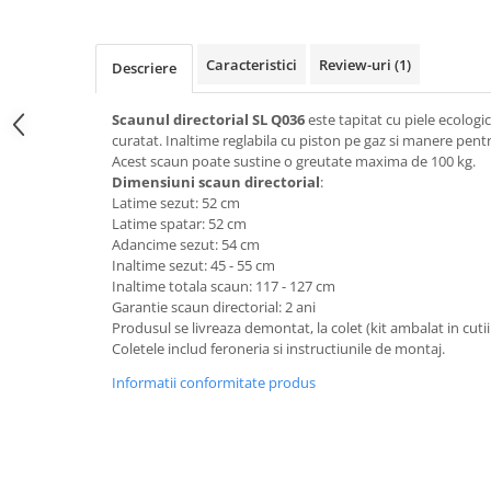
Top saltele 5 cm
Scaune manager
Top saltele 10 cm
Mobilier bucatarie
Top saltele memory 5 cm
Caracteristici
Review-uri
(1)
Descriere
Mese bucatarie
Top saltele MemoHR 6.5 cm
Scaune pentru bucatarie
Saltele ieftine
Scaunul directorial SL Q036
este tapitat cu piele ecologic
Mobila bucatarie
curatat. Inaltime reglabila cu piston pe gaz si manere pent
Saltele cu plasa de arcuri
Acest scaun poate sustine o greutate maxima de 100 kg.
Seturi mese si scaune bucatarie
Saltele cu spuma
Dimensiuni scaun directorial
:
Mobilier hol
Latime sezut: 52 cm
Latime spatar: 52 cm
Mobila hol
Adancime sezut: 54 cm
Suporturi si rafturi pantofi
Inaltime sezut: 45 - 55 cm
Portmantouri
Inaltime totala scaun: 117 - 127 cm
Garantie scaun directorial: 2 ani
Pantofare
Produsul se livreaza demontat, la colet (kit ambalat in cutii
Seturi mobilier hol
Coletele includ feroneria si instructiunile de montaj.
Stender haine
Informatii conformitate produs
Suport pentru umerase
Etajere
Cuiere
Mobilier gradinita