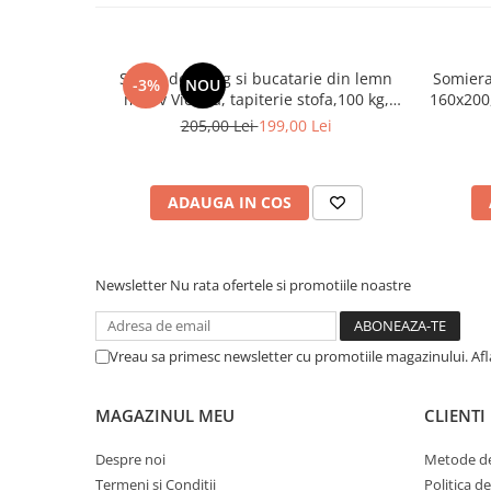
Mese gradinita
Scaune gradinita
Scaun de living si bucatarie din lemn
Somiera
Set mese si scaune gradinita
-3%
NOU
masiv Vienna, tapiterie stofa,100 kg,
160x200,
Mobilier copii
94x49x40 cm, nuc/bej
benzi te
205,00 Lei
199,00 Lei
Mobila camera copii
Scaune birou pentru copii
ADAUGA IN COS
Saltele patuturi copii
Paturi copii
Masa si scaune gradinita
Newsletter
Nu rata ofertele si promotiile noastre
Seturi comode living si dormitor
Vreau sa primesc newsletter cu promotiile magazinului. Af
MAGAZINUL MEU
CLIENTI
Despre noi
Metode de
Termeni si Conditii
Politica d