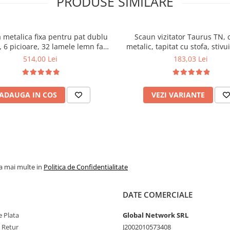
PRODUSE SIMILARE
 metalica fixa pentru pat dublu
Scaun vizitator Taurus TN, 
 6 picioare, 32 lamele lemn fag,
metalic, tapitat cu stofa, stivu
xtile, suport saltea ferm, negru
kg, negru
514,00 Lei
183,03 Lei
ADAUGA IN COS
VEZI VARIANTE
la mai multe in
Politica de Confidentialitate
DATE COMERCIALE
 Plata
Global Network SRL
e Retur
J2002010573408