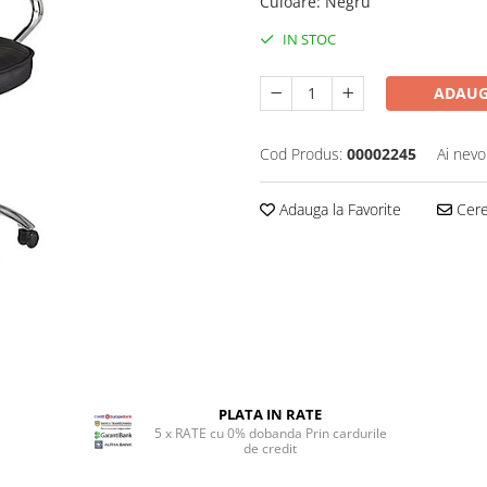
Culoare
:
Negru
IN STOC
ADAUG
Cod Produs:
00002245
Ai nevo
Adauga la Favorite
Cere 
PLATA IN RATE
5 x RATE cu 0% dobanda Prin cardurile
de credit