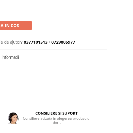
A IN COS
ie de ajutor?
0377101513
/
0729005977
informatii
CONSILIERE SI SUPORT
Consiliere avizata in alegerea produsului
dorit