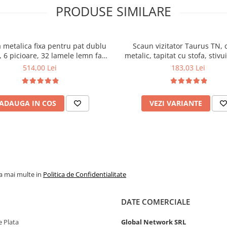
PRODUSE SIMILARE
 metalica fixa pentru pat dublu
Scaun vizitator Taurus TN, 
 6 picioare, 32 lamele lemn fag,
metalic, tapitat cu stofa, stivu
xtile, suport saltea ferm, negru
kg, negru
514,00 Lei
183,03 Lei
ADAUGA IN COS
VEZI VARIANTE
la mai multe in
Politica de Confidentialitate
DATE COMERCIALE
 Plata
Global Network SRL