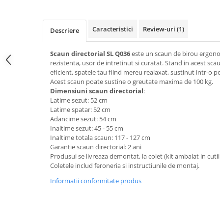
Top saltele 5 cm
Scaune manager
Top saltele 10 cm
Mobilier bucatarie
Top saltele memory 5 cm
Caracteristici
Review-uri
(1)
Descriere
Mese bucatarie
Top saltele MemoHR 6.5 cm
Scaune pentru bucatarie
Saltele ieftine
Scaun directorial SL Q036
este un scaun de birou ergonom
Mobila bucatarie
rezistenta, usor de intretinut si curatat. Stand in acest sca
Saltele cu plasa de arcuri
eficient, spatele tau fiind mereu realaxat, sustinut intr-o po
Seturi mese si scaune bucatarie
Saltele cu spuma
Acest scaun poate sustine o greutate maxima de 100 kg.
Mobilier hol
Dimensiuni scaun directorial
:
Latime sezut: 52 cm
Mobila hol
Latime spatar: 52 cm
Suporturi si rafturi pantofi
Adancime sezut: 54 cm
Portmantouri
Inaltime sezut: 45 - 55 cm
Inaltime totala scaun: 117 - 127 cm
Pantofare
Garantie scaun directorial: 2 ani
Seturi mobilier hol
Produsul se livreaza demontat, la colet (kit ambalat in cutii
Coletele includ feroneria si instructiunile de montaj.
Stender haine
Suport pentru umerase
Informatii conformitate produs
Etajere
Cuiere
Mobilier gradinita