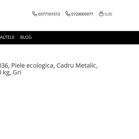
0377101513
0729005977
0,00
ALTELE
BLOG
36, Piele ecologica, Cadru Metalic,
 kg, Gri