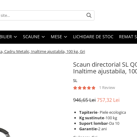
ILIER
SCAUNE
MESE
LICHIDARE DE STOC
REMAT S
a, Cadru Metalic, Inaltime ajustabila, 100 kg, Gri
Scaun directorial SL Q0
Inaltime ajustabila, 100
SL
1 Review
946,65 Lei
757,32 Lei
Tapiterie
- Piele ecologica
Kg sustinute
-100 kg
Suport lombar
-Da 10
Garantie-
2 ani