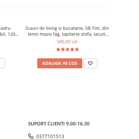
cadru
Scaun de living si bucatarie, SB Tim, din
Scaun de 
ibil, 120
lemn masiv fag, tapiterie stofa, lacuit,
masiv Hud
120 kg, 96x43x40 cm, Alb/Rosu
94
345,00 Lei
ADAUGA IN COS
AD
SUPORT CLIENTI
9.00-16.30
0377101513