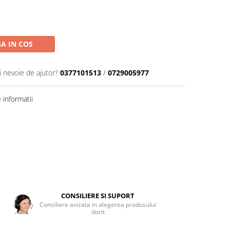
A IN COS
i nevoie de ajutor?
0377101513
/
0729005977
informatii
CONSILIERE SI SUPORT
Consiliere avizata in alegerea produsului
dorit