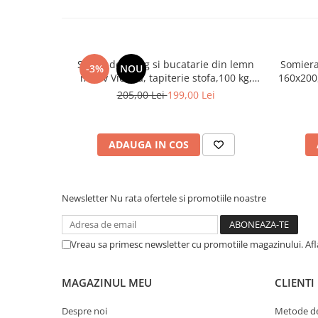
Mese gradinita
Scaune gradinita
Set mese si scaune gradinita
Scaun de living si bucatarie din lemn
Somiera
-3%
NOU
Mobilier copii
masiv Vienna, tapiterie stofa,100 kg,
160x200,
94x49x40 cm, nuc/bej
benzi te
205,00 Lei
199,00 Lei
Mobila camera copii
Scaune birou pentru copii
Saltele patuturi copii
ADAUGA IN COS
Paturi copii
Masa si scaune gradinita
Seturi comode living si dormitor
Newsletter
Nu rata ofertele si promotiile noastre
Vreau sa primesc newsletter cu promotiile magazinului. Af
MAGAZINUL MEU
CLIENTI
Despre noi
Metode de