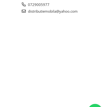
0729005977
distributiemobila@yahoo.com