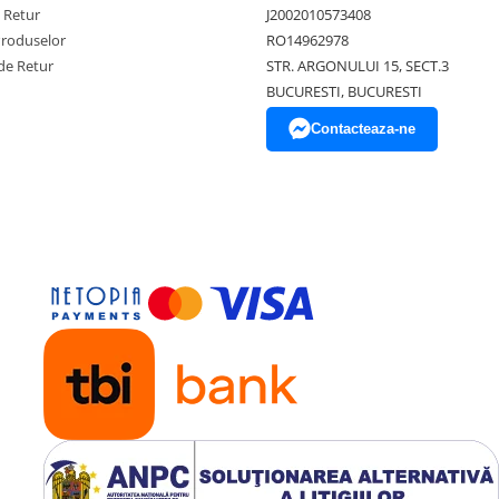
e Retur
J2002010573408
Produselor
RO14962978
de Retur
STR. ARGONULUI 15, SECT.3
BUCURESTI, BUCURESTI
Contacteaza-ne