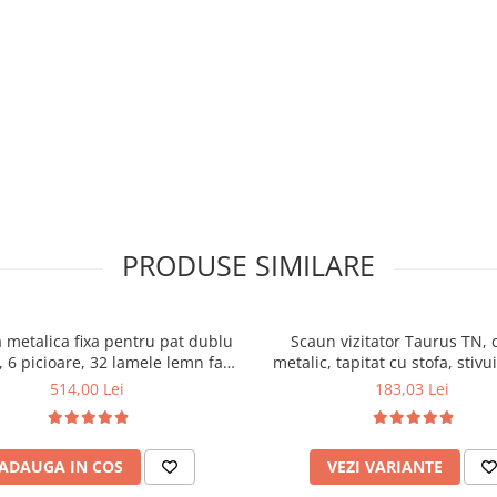
PRODUSE SIMILARE
 metalica fixa pentru pat dublu
Scaun vizitator Taurus TN, 
 6 picioare, 32 lamele lemn fag,
metalic, tapitat cu stofa, stivu
xtile, suport saltea ferm, negru
kg, negru
514,00 Lei
183,03 Lei
ADAUGA IN COS
VEZI VARIANTE