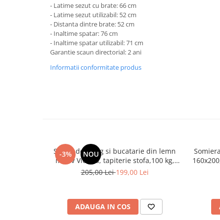
- Latime sezut cu brate: 66 cm
Mese gradinita
- Latime sezut utilizabil: 52 cm
- Distanta dintre brate: 52 cm
Scaune gradinita
- Inaltime spatar: 76 cm
Set mese si scaune gradinita
- Inaltime spatar utilizabil: 71 cm
Mobilier copii
Garantie scaun directorial: 2 ani
Mobila camera copii
Informatii conformitate produs
Scaune birou pentru copii
Saltele patuturi copii
Paturi copii
Masa si scaune gradinita
Seturi comode living si dormitor
Scaun de living si bucatarie din lemn
Somiera
-3%
NOU
masiv Vienna, tapiterie stofa,100 kg,
160x200,
94x49x40 cm, nuc/bej
benzi te
205,00 Lei
199,00 Lei
ADAUGA IN COS