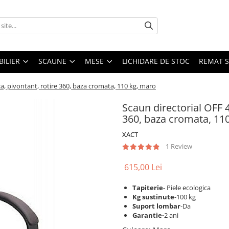
ILIER
SCAUNE
MESE
LICHIDARE DE STOC
REMAT S
ca, pivontant, rotire 360, baza cromata, 110 kg, maro
Scaun directorial OFF 4
360, baza cromata, 11
XACT
1 Review
615,00 Lei
Tapiterie
- Piele ecologica
Kg sustinute
-100 kg
Suport lombar
-Da
Garantie-
2 ani