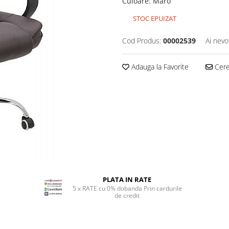
Culoare
:
Maro
STOC EPUIZAT
Cod Produs:
00002539
Ai nevo
Adauga la Favorite
Cere 
PLATA IN RATE
5 x RATE cu 0% dobanda Prin cardurile
de credit