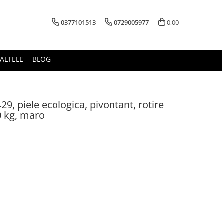
0377101513
0729005977
0,00
ALTELE
BLOG
29, piele ecologica, pivontant, rotire
0 kg, maro