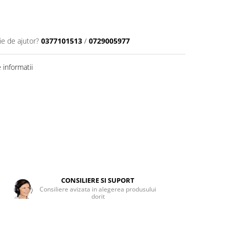
ie de ajutor?
0377101513
/
0729005977
informatii
CONSILIERE SI SUPORT
Consiliere avizata in alegerea produsului
dorit