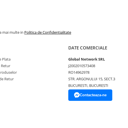
la mai multe in
Politica de Confidentialitate
DATE COMERCIALE
 Plata
Global Network SRL
e Retur
J2002010573408
Produselor
RO14962978
de Retur
STR. ARGONULUI 15, SECT.3
BUCURESTI, BUCURESTI
Contacteaza-ne