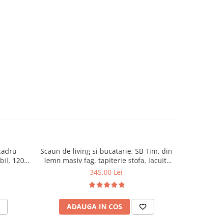
cadru
Scaun de living si bucatarie, SB Tim, din
Scaun de 
ibil, 120
lemn masiv fag, tapiterie stofa, lacuit,
masiv Hud
120 kg, 96x43x40 cm, Alb/Rosu
94
345,00 Lei
ADAUGA IN COS
AD