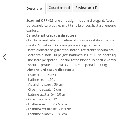
Top saltele 5 cm
Scaune manager
Top saltele 10 cm
Caracteristici
Review-uri
(1)
Descriere
Mobilier bucatarie
Top saltele memory 5 cm
Mese bucatarie
Scaunul OFF 429
are un design modern si elegant. Acest 
Top saltele MemoHR 6.5 cm
persoanele care petrec mult timp la birou. Spatarul ergono
Scaune pentru bucatarie
Saltele ieftine
confort.
Mobila bucatarie
Caracteristici scaun directoral:
Saltele cu plasa de arcuri
Seturi mese si scaune bucatarie
- tapiterie realizata din piele ecologica de calitate superioa
Saltele cu spuma
curatat/intretinut. Culoare piele ecologica: maro.
Mobilier hol
- baza cromata asigura stabilitata si rezistenta sporita sca
Mobila hol
- datorita pistonului pe gaz inaltimea sezutului se poate re
- inclinare pe spate cu posibilitatea blocarii in pozitie vertic
Suporturi si rafturi pantofi
- scaunul poate suporta o greutate de pana la 100 kg
Portmantouri
Dimensiuni scaun directorial
:
Pantofare
- Diametru baza: 64 cm
- Latime sezut: 56 cm
Seturi mobilier hol
- Adancime sezut: 56 cm
Stender haine
- Grosime sezut: 12 cm
Suport pentru umerase
- Latime spatar: 54 - 50 cm
- Grosime spatar: 12 cm
Etajere
- Inaltime sezut: 50 - 60 cm
Cuiere
- Inaltime totala: 104 - 114 cm
- Inaltime brate: 73 - 83 cm
Mobilier gradinita