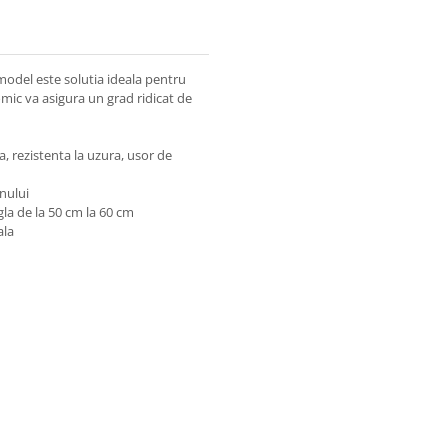
model este solutia ideala pentru
mic va asigura un grad ridicat de
ra, rezistenta la uzura, usor de
unului
gla de la 50 cm la 60 cm
ala