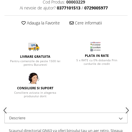
Top saltele 5 cm
Cod Produs:
00003229
Scaune manager
Ai nevoie de ajutor?
0377101513
/
0729005977
Top saltele 10 cm
Mobilier bucatarie
Top saltele memory 5 cm
Mese bucatarie
Adauga la Favorite
Cere informatii
Top saltele MemoHR 6.5 cm
Scaune pentru bucatarie
Saltele ieftine
Mobila bucatarie
Saltele cu plasa de arcuri
Seturi mese si scaune bucatarie
Saltele cu spuma
Mobilier hol
PLATA IN RATE
LIVRARE GRATUITA
5 x RATE cu 0% dobanda Prin
Mobila hol
Pentru comenzile de peste 1500 lei
cardurile de credit
pentru Bucuresti
Suporturi si rafturi pantofi
Portmantouri
Pantofare
CONSILIERE SI SUPORT
Seturi mobilier hol
Consiliere avizata in alegerea
produsului dorit
Stender haine
Suport pentru umerase
Etajere
Descriere
Cuiere
Mobilier gradinita
Scaunul directorial GN63 va oferi biroului tau un aer retro. Steaua