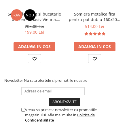
Scaun de living si bucatarie
Somiera metalica fixa
-3%
NOU
din lemn masiv Vienna,
pentru pat dublu 160x200,
tapiterie stofa,100 kg,
6 picioare, 32 lamele lemn
205,00 Lei
514,00 Lei
94x49x40 cm, nuc/bej
fag, benzi textile, suport
199,00 Lei
saltea ferm, negru
ADAUGA IN COS
ADAUGA IN COS
Newsletter
Nu rata ofertele si promotiile noastre
Vreau sa primesc newsletter cu promotiile
magazinului. Afla mai multe in
Politica de
Confidentialitate