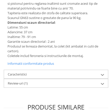
si pistonul pentru reglarea inaltimii sunt cromate acest tip de
Mese gradinita
material potrivindu-se foarte bine cu anii '70.
Scaune gradinita
Tapiteria este realizata din stofa de calitate superioara.
Scaunul GN63 sustine o greutate de pana la 90 kg.
Set mese si scaune gradinita
Dimensiuni scaun directorial
:
Mobilier copii
Latime: 55 cm
Adancime: 37 cm
Mobila camera copii
Inaltime: 79 - 91 cm
Scaune birou pentru copii
Garantie scaun directorial : 2 ani
Produsul se livreaza demontat, la colet (kit ambalat in cutii de
Saltele patuturi copii
carton).
Paturi copii
Coletele includ feroneria si instructiunile de montaj.
Masa si scaune gradinita
Informatii conformitate produs
Seturi comode living si dormitor
Caracteristici
Review-uri
(1)
PRODUSE SIMILARE