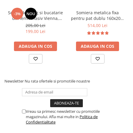
Scaun de living si bucatarie
Somiera metalica fixa
-3%
NOU
din lemn masiv Vienna,
pentru pat dublu 160x200,
tapiterie stofa,100 kg,
6 picioare, 32 lamele lemn
205,00 Lei
514,00 Lei
94x49x40 cm, nuc/bej
fag, benzi textile, suport
199,00 Lei
saltea ferm, negru
ADAUGA IN COS
ADAUGA IN COS
Newsletter
Nu rata ofertele si promotiile noastre
Vreau sa primesc newsletter cu promotiile
magazinului. Afla mai multe in
Politica de
Confidentialitate