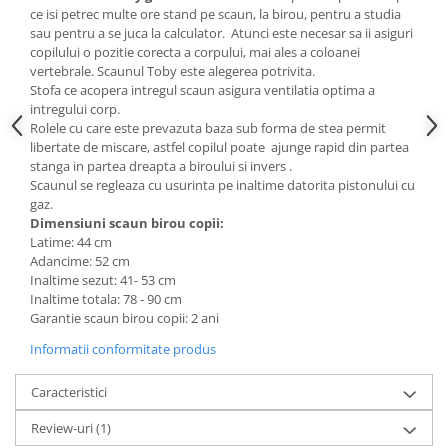
ce isi petrec multe ore stand pe scaun, la birou, pentru a studia
Mese gradinita
sau pentru a se juca la calculator. Atunci este necesar sa ii asiguri
Scaune gradinita
copilului o pozitie corecta a corpului, mai ales a coloanei
vertebrale. Scaunul Toby este alegerea potrivita.
Set mese si scaune gradinita
Stofa ce acopera intregul scaun asigura ventilatia optima a
Mobilier copii
intregului corp.
Rolele cu care este prevazuta baza sub forma de stea permit
Mobila camera copii
libertate de miscare, astfel copilul poate ajunge rapid din partea
Scaune birou pentru copii
stanga in partea dreapta a biroului si invers .
Scaunul se regleaza cu usurinta pe inaltime datorita pistonului cu
Saltele patuturi copii
gaz.
Paturi copii
Dimensiuni scaun birou copii:
Masa si scaune gradinita
Latime: 44 cm
Adancime: 52 cm
Seturi comode living si dormitor
Inaltime sezut: 41- 53 cm
Inaltime totala: 78 - 90 cm
Garantie scaun birou copii: 2 ani
Informatii conformitate produs
Caracteristici
Review-uri
(1)