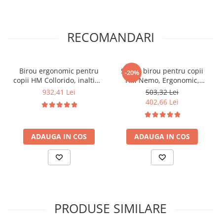
RECOMANDARI
Birou ergonomic pentru
Scaun birou pentru copii
-20%
copii HM Collorido, inaltime
HM Nemo, Ergonomic,
reglabila, unghi inclinare
Cadru Polipropilena, Piele
932,41 Lei
503,32 Lei
ajustabil, cadru metalic,
ecologica cu insertii de
402,66 Lei
MDF, 100x66x69-84 cm, alb
Mesh, Inaltime ajustabila,
Mecanism balansare, 110
Kg, Rosu/Negru
ADAUGA IN COS
ADAUGA IN COS
PRODUSE SIMILARE