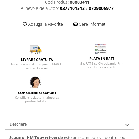
Top saltele 5 cm
Cod Produs:
00003411
Scaune manager
Ai nevoie de ajutor?
0377101513
/
0729005977
Top saltele 10 cm
Mobilier bucatarie
Top saltele memory 5 cm
Mese bucatarie
Adauga la Favorite
Cere informatii
Top saltele MemoHR 6.5 cm
Scaune pentru bucatarie
Saltele ieftine
Mobila bucatarie
Saltele cu plasa de arcuri
Seturi mese si scaune bucatarie
Saltele cu spuma
Mobilier hol
PLATA IN RATE
LIVRARE GRATUITA
5 x RATE cu 0% dobanda Prin
Mobila hol
Pentru comenzile de peste 1500 lei
cardurile de credit
pentru Bucuresti
Suporturi si rafturi pantofi
Portmantouri
Pantofare
CONSILIERE SI SUPORT
Seturi mobilier hol
Consiliere avizata in alegerea
produsului dorit
Stender haine
Suport pentru umerase
Etajere
Descriere
Cuiere
Mobilier gradinita
Scaunul HM Toby gri-verde
este un scaun potrivit pentru copiii