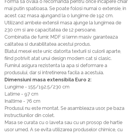
Forma sa ovala o recomanda pentru orice incapere chiar
Masa si scaune gradinita
mai putin spatioasa. Se poate folosi numai o extensie, in
Seturi comode living si dormitor
acest caz masa ajungand la o lungime de 192 cm.
Utilizand ambele extensii masa ajunge la lungimea de
230 cm si are capacitatea de 12 persoane.
Combinatia de furnir, MDF si lemn masiv garanteaza
calitatea si durabilitatea acestui produs.
Blatul mesei este unic datorita texturii si culorii aparte,
fiind potrivit atat unui design modern cat si clasic.
Furnirul asigura rezistenta la apa si deformare a
produsului, dar si intretinerea facila a acestuia.
Dimensiuni masa extensibila Euro 2:
Lungime - 155/192.5/230 cm
Latime - 97 cm
Inaltime - 76 cm
Produsul nu este montat. Se asambleaza usor, pe baza
instructiunilor din colet.
Masa se curata cu o laveta sau cu un prosop de hartie
usor umed. A se evita utilizarea produselor chimice, cu