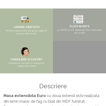
Pantofare
Seturi mobilier hol
Stender haine
Suport pentru umerase
PLATA IN RATE
LIVRARE GRATUITA
Etajere
5 x RATE cu 0% dobanda Prin cardurile
Pentru comenzile de peste 1500 lei
de credit
pentru Bucuresti
Cuiere
Mobilier gradinita
Mese gradinita
Scaune gradinita
CONSILIERE SI SUPORT
Consiliere avizata in alegerea
produsului dorit
Set mese si scaune gradinita
Mobilier copii
Mobila camera copii
Descriere
Scaune birou pentru copii
Masa extensibila Euro
cu doua extensii este realizata
Saltele patuturi copii
din lemn masiv de fag cu blat din MDF furniruit.
Paturi copii