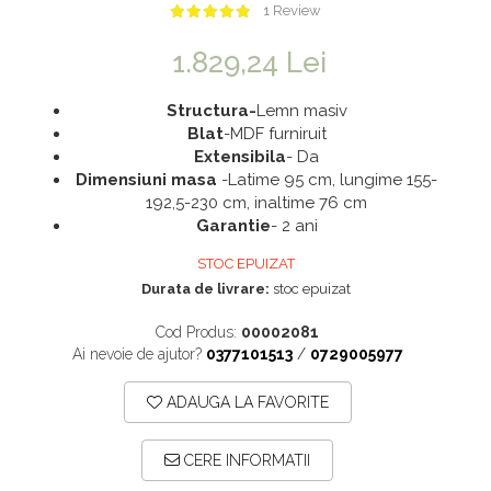
1 Review
Saltele 180x200
Dulap birou
Top saltele
Birouri
1.829,24 Lei
Top saltele 5 cm
Scaune pentru birou
Structura-
Lemn masiv
Top saltele 10 cm
Scaune pentru vizitatori
Blat
-MDF furniruit
Top saltele memory 5 cm
Extensibila
- Da
Scaune manager
Dimensiuni masa
-Latime 95 cm, lungime 155-
Top saltele MemoHR 6.5 cm
Mobilier bucatarie
192,5-230 cm, inaltime 76 cm
Saltele ieftine
Mese bucatarie
Garantie
- 2 ani
Saltele cu plasa de arcuri
Scaune pentru bucatarie
STOC EPUIZAT
Durata de livrare:
stoc epuizat
Saltele cu spuma
Mobila bucatarie
Seturi mese si scaune bucatarie
Cod Produs:
00002081
Ai nevoie de ajutor?
0377101513
/
0729005977
Mobilier hol
Mobila hol
ADAUGA LA FAVORITE
Suporturi si rafturi pantofi
CERE INFORMATII
Portmantouri