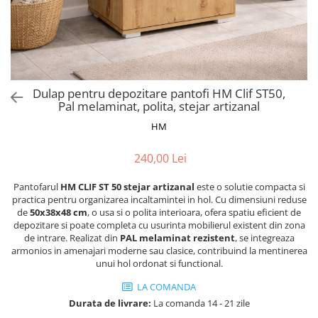
Scaune pliante
Saltele Pocket
Noptiere
Scaune birou
Saltele cu arcuri impachetate
Paturi
individual
Scaune profesionale
Seturi de pat si saltea
Saltele Memory Pocket
Masute de toaleta
Scaune Lemn
Saltele Memory Foam
Mobilier living
Scaune birou copii
Dulap pentru depozitare pantofi HM Clif ST50,
Saltele Memory Pocket
Scaune pentru living
Pal melaminat, polita, stejar artizanal
Scaune resigilate
Saltele cu plasa arcuri
Seturi comode living si vitrine
HM
Scaune gradinita
Saltele cu spuma
Mobila living
Saltele cu spuma
Scaune conferinta
240,00 Lei
Comode living
Saltele cu spuma poliuretanica
Scaune terasa si outdoor
Set mese plus scaune
Pantofarul
HM CLIF ST 50 stejar artizanal
este o solutie compacta si
Saltele Latex
Mobilier birou
practica pentru organizarea incaltamintei in hol. Cu dimensiuni reduse
de
50x38x48 cm
, o usa si o polita interioara, ofera spatiu eficient de
Saltele Memory
Scaune ergonomice
depozitare si poate completa cu usurinta mobilierul existent din zona
Saltele 140x200
Etajere Birou
de intrare. Realizat din
PAL melaminat rezistent
, se integreaza
armonios in amenajari moderne sau clasice, contribuind la mentinerea
Saltele 160x200
Dulap birou
unui hol ordonat si functional.
Birouri
Saltele 180x200
LA COMANDA
Scaune pentru birou
Top saltele
Durata de livrare:
La comanda 14 - 21 zile
Scaune pentru vizitatori