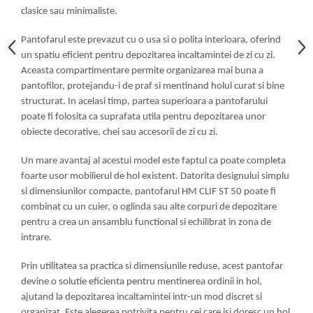
clasice sau minimaliste.
Pantofarul este prevazut cu o usa si o polita interioara, oferind
un spatiu eficient pentru depozitarea incaltamintei de zi cu zi.
Aceasta compartimentare permite organizarea mai buna a
pantofilor, protejandu-i de praf si mentinand holul curat si bine
structurat. In acelasi timp, partea superioara a pantofarului
poate fi folosita ca suprafata utila pentru depozitarea unor
obiecte decorative, chei sau accesorii de zi cu zi.
Un mare avantaj al acestui model este faptul ca poate completa
foarte usor mobilierul de hol existent. Datorita designului simplu
si dimensiunilor compacte, pantofarul HM CLIF ST 50 poate fi
combinat cu un cuier, o oglinda sau alte corpuri de depozitare
pentru a crea un ansamblu functional si echilibrat in zona de
intrare.
Prin utilitatea sa practica si dimensiunile reduse, acest pantofar
devine o solutie eficienta pentru mentinerea ordinii in hol,
ajutand la depozitarea incaltamintei intr-un mod discret si
organizat. Este alegerea potrivita pentru cei care isi doresc un hol