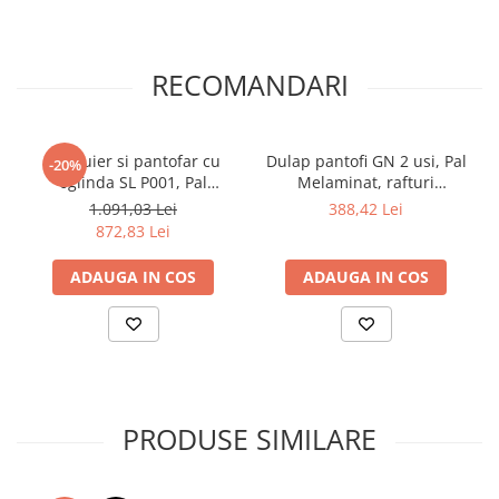
RECOMANDARI
Set cuier si pantofar cu
Dulap pantofi GN 2 usi, Pal
-20%
oglinda SL P001, Pal
Melaminat, rafturi
Melaminat, 6 agatatori,
rabatabile, stejar alb/alb
1.091,03 Lei
388,42 Lei
banca, spatiu depozitare,
872,83 Lei
alb
ADAUGA IN COS
ADAUGA IN COS
PRODUSE SIMILARE