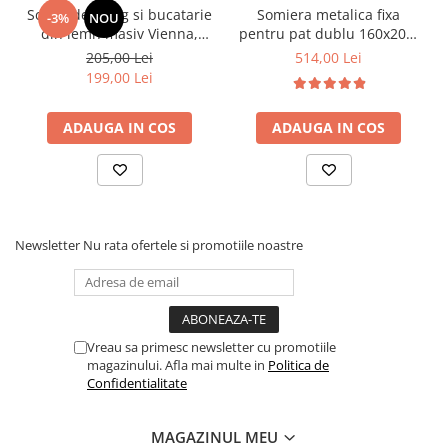
Scaun de living si bucatarie
Somiera metalica fixa
-3%
NOU
din lemn masiv Vienna,
pentru pat dublu 160x200,
tapiterie stofa,100 kg,
6 picioare, 32 lamele lemn
205,00 Lei
514,00 Lei
94x49x40 cm, nuc/bej
fag, benzi textile, suport
199,00 Lei
saltea ferm, negru
ADAUGA IN COS
ADAUGA IN COS
Newsletter
Nu rata ofertele si promotiile noastre
Vreau sa primesc newsletter cu promotiile
magazinului. Afla mai multe in
Politica de
Confidentialitate
MAGAZINUL MEU