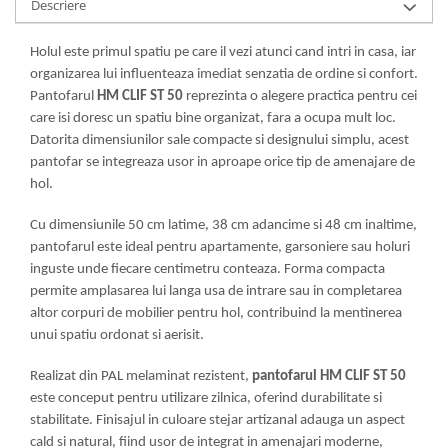
Descriere
Mese gradinita
Scaune gradinita
Holul este primul spatiu pe care il vezi atunci cand intri in casa, iar
organizarea lui influenteaza imediat senzatia de ordine si confort.
Set mese si scaune gradinita
Pantofarul
HM CLIF ST 50
reprezinta o alegere practica pentru cei
Mobilier copii
care isi doresc un spatiu bine organizat, fara a ocupa mult loc.
Mobila camera copii
Datorita dimensiunilor sale compacte si designului simplu, acest
Scaune birou pentru copii
pantofar se integreaza usor in aproape orice tip de amenajare de
Saltele patuturi copii
hol.
Paturi copii
Cu dimensiunile 50 cm latime, 38 cm adancime si 48 cm inaltime,
Masa si scaune gradinita
pantofarul este ideal pentru apartamente, garsoniere sau holuri
Seturi comode living si dormitor
inguste unde fiecare centimetru conteaza. Forma compacta
permite amplasarea lui langa usa de intrare sau in completarea
altor corpuri de mobilier pentru hol, contribuind la mentinerea
unui spatiu ordonat si aerisit.
Realizat din PAL melaminat rezistent,
pantofarul HM CLIF ST 50
este conceput pentru utilizare zilnica, oferind durabilitate si
stabilitate. Finisajul in culoare stejar artizanal adauga un aspect
cald si natural, fiind usor de integrat in amenajari moderne,