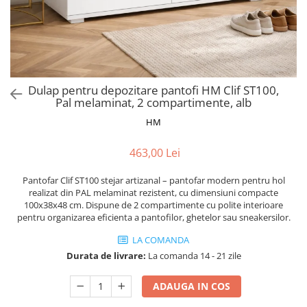
Scaune pliante
Saltele Pocket
Noptiere
Scaune birou
Saltele cu arcuri impachetate
Paturi
individual
Scaune profesionale
Seturi de pat si saltea
Saltele Memory Pocket
Masute de toaleta
Scaune Lemn
Saltele Memory Foam
Mobilier living
Scaune birou copii
Dulap pentru depozitare pantofi HM Clif ST100,
Saltele Memory Pocket
Scaune pentru living
Pal melaminat, 2 compartimente, alb
Scaune resigilate
Saltele cu plasa arcuri
Seturi comode living si vitrine
HM
Scaune gradinita
Saltele cu spuma
Mobila living
Saltele cu spuma
Scaune conferinta
463,00 Lei
Comode living
Saltele cu spuma poliuretanica
Scaune terasa si outdoor
Set mese plus scaune
Pantofar Clif ST100 stejar artizanal – pantofar modern pentru hol
Saltele Latex
Mobilier birou
realizat din PAL melaminat rezistent, cu dimensiuni compacte
100x38x48 cm. Dispune de 2 compartimente cu polite interioare
Saltele Memory
Scaune ergonomice
pentru organizarea eficienta a pantofilor, ghetelor sau sneakersilor.
Saltele 140x200
Etajere Birou
LA COMANDA
Saltele 160x200
Dulap birou
Durata de livrare:
La comanda 14 - 21 zile
Birouri
Saltele 180x200
Scaune pentru birou
ADAUGA IN COS
Top saltele
Scaune pentru vizitatori