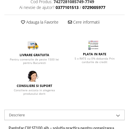
Top saltele 5 cm
Cod Produs:
7427281085749-7749
Scaune manager
Ai nevoie de ajutor?
0377101513
/
0729005977
Top saltele 10 cm
Mobilier bucatarie
Top saltele memory 5 cm
Mese bucatarie
Adauga la Favorite
Cere informatii
Top saltele MemoHR 6.5 cm
Scaune pentru bucatarie
Saltele ieftine
Mobila bucatarie
Saltele cu plasa de arcuri
Seturi mese si scaune bucatarie
Saltele cu spuma
Mobilier hol
PLATA IN RATE
LIVRARE GRATUITA
5 x RATE cu 0% dobanda Prin
Mobila hol
Pentru comenzile de peste 1500 lei
cardurile de credit
pentru Bucuresti
Suporturi si rafturi pantofi
Portmantouri
Pantofare
CONSILIERE SI SUPORT
Seturi mobilier hol
Consiliere avizata in alegerea
produsului dorit
Stender haine
Suport pentru umerase
Etajere
Descriere
Cuiere
Mobilier gradinita
Pantofar Clif ST100 alb – solutia practica pentru organizarea