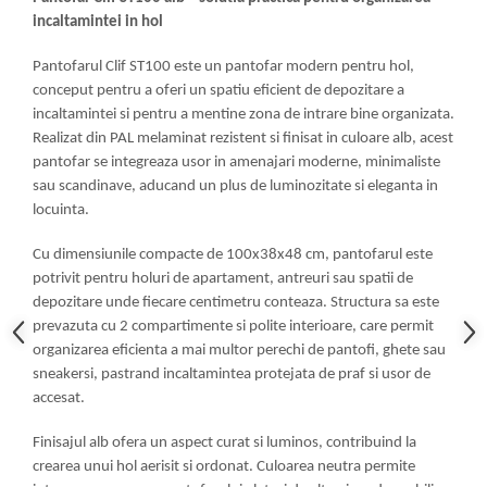
incaltamintei in hol
Mese gradinita
Scaune gradinita
Pantofarul Clif ST100 este un pantofar modern pentru hol,
Set mese si scaune gradinita
conceput pentru a oferi un spatiu eficient de depozitare a
Mobilier copii
incaltamintei si pentru a mentine zona de intrare bine organizata.
Realizat din PAL melaminat rezistent si finisat in culoare alb, acest
Mobila camera copii
pantofar se integreaza usor in amenajari moderne, minimaliste
Scaune birou pentru copii
sau scandinave, aducand un plus de luminozitate si eleganta in
Saltele patuturi copii
locuinta.
Paturi copii
Cu dimensiunile compacte de 100x38x48 cm, pantofarul este
Masa si scaune gradinita
potrivit pentru holuri de apartament, antreuri sau spatii de
Seturi comode living si dormitor
depozitare unde fiecare centimetru conteaza. Structura sa este
prevazuta cu 2 compartimente si polite interioare, care permit
organizarea eficienta a mai multor perechi de pantofi, ghete sau
sneakersi, pastrand incaltamintea protejata de praf si usor de
accesat.
Finisajul alb ofera un aspect curat si luminos, contribuind la
crearea unui hol aerisit si ordonat. Culoarea neutra permite