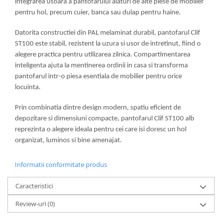
integrarea usoara a pantofarului alaturi de alte piese de mobilier
pentru hol, precum cuier, banca sau dulap pentru haine.
Datorita constructiei din PAL melaminat durabil, pantofarul Clif
ST100 este stabil, rezistent la uzura si usor de intretinut, fiind o
alegere practica pentru utilizarea zilnica. Compartimentarea
inteligenta ajuta la mentinerea ordinii in casa si transforma
pantofarul intr-o piesa esentiala de mobilier pentru orice
locuinta.
Prin combinatia dintre design modern, spatiu eficient de
depozitare si dimensiuni compacte, pantofarul Clif ST100 alb
reprezinta o alegere ideala pentru cei care isi doresc un hol
organizat, luminos si bine amenajat.
Informatii conformitate produs
Caracteristici
Review-uri
(0)