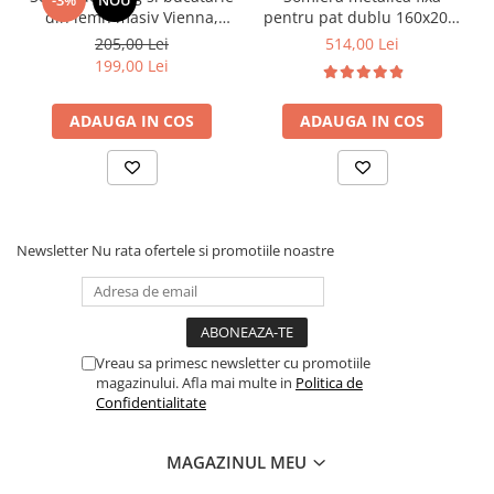
-3%
NOU
din lemn masiv Vienna,
pentru pat dublu 160x200,
tapiterie stofa,100 kg,
6 picioare, 32 lamele lemn
205,00 Lei
514,00 Lei
94x49x40 cm, nuc/bej
fag, benzi textile, suport
199,00 Lei
saltea ferm, negru
ADAUGA IN COS
ADAUGA IN COS
Newsletter
Nu rata ofertele si promotiile noastre
Vreau sa primesc newsletter cu promotiile
magazinului. Afla mai multe in
Politica de
Confidentialitate
MAGAZINUL MEU