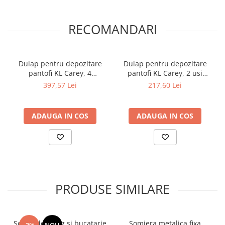
RECOMANDARI
Dulap pentru depozitare
Dulap pentru depozitare
pantofi KL Carey, 4
pantofi KL Carey, 2 usi
compartimente, usi
rabatabile, 4 rafturi, Pal
397,57 Lei
217,60 Lei
rabatabile, 8 rafturi, Pal
Melaminat, alb
Melaminat, alb
ADAUGA IN COS
ADAUGA IN COS
PRODUSE SIMILARE
Scaun de living si bucatarie
Somiera metalica fixa