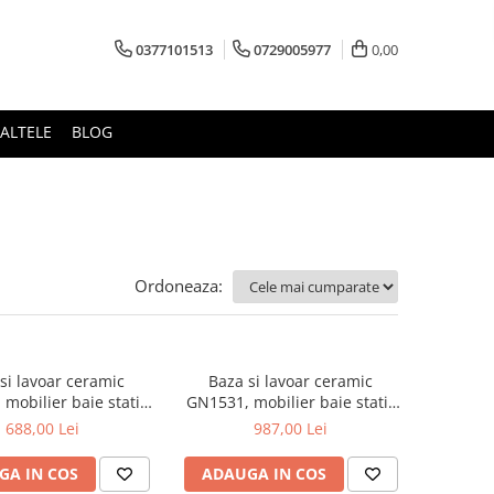
0377101513
0729005977
0,00
ALTELE
BLOG
Ordoneaza:
si lavoar ceramic
Baza si lavoar ceramic
mobilier baie stativ
GN1531, mobilier baie stativ
front MDF, 2 usi, 2
80 cm, front MDF, 3 usi, 2
688,00 Lei
987,00 Lei
i, picioare cromate
sertare, balamale soft close,
bile, alb/antracit
picioare cromate reglabile, alb
GA IN COS
ADAUGA IN COS