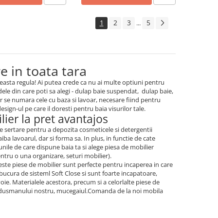
1
2
3
5
...
e in toata tara
ceasta regula! Ai putea crede ca nu ai multe optiuni pentru
dele din care poti sa alegi - dulap baie suspendat, dulap baie,
er se numara cele cu baza si lavoar, necesare fiind pentru
esign-ul pe care il doresti pentru baia visurilor tale.
lier la pret avantajos
de sertare pentru a depozita cosmeticele si detergentii
iba lavoarul, dar si forma sa. In plus, in functie de cate
unile de care dispune baia ta si alege piesa de mobilier
entru o una organizare, seturi mobilier).
este piese de mobilier sunt perfecte pentru incaperea in care
bucura de sisteml Soft Close si sunt foarte incapatoare,
oie. Materialele acestora, precum si a celorlalte piese de
 si dusmanului nostru, mucegaiul.Comanda de la noi mobila