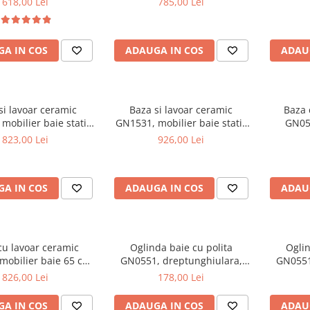
618,00 Lei
785,00 Lei
picioar
A IN COS
ADAUGA IN COS
ADAU
si lavoar ceramic
Baza si lavoar ceramic
Baza 
mobilier baie stativ
GN1531, mobilier baie stativ
GN054
front MDF, 2 usi, 2
75 cm, front MDF, 2 usi, 3
suspenda
823,00 Lei
926,00 Lei
 balamale soft close,
sertare, balamale soft close,
2 sertare
cromate reglabile, alb
picioare cromate reglabile, alb
A IN COS
ADAUGA IN COS
ADAU
cu lavoar ceramic
Oglinda baie cu polita
Oglin
mobilier baie 65 cm,
GN0551, dreptunghiulara,
GN0551
DF, 1 sertar, 1 usa,
PAL, 50 cm, alb
P
826,00 Lei
178,00 Lei
 cromate reglabile,
re cromate, alb
A IN COS
ADAUGA IN COS
ADAU