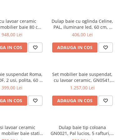
cu lavoar ceramic
Dulap baie cu oglinda Celine,
mobilier baie 80 cm,
PAL, iluminare led, 60 cm, 2
DF, 1 sertar, 1 usa,
usi, 3 rafturi, soft close, alb
948,00 Lei
406,00 Lei
 soft close, picioare
te reglabile, alb
GA IN COS
ADAUGA IN COS
aie suspendat Roma,
Set mobilier baie suspendat,
F, 2 usi, polita, 60 x
cu lavoar ceramic, GN0541,
68 cm, alb
front MDF, 60 cm, 2 sertare,
399,00 Lei
1.257,00 Lei
glisiere soft close si oglinda cu
dulap GN0201,
GA IN COS
ADAUGA IN COS
dreptunghiulara, PAL,
iluminare led, 2 rafturi, alb
si lavoar ceramic
Dulap baie tip coloana
mobilier baie stativ
GN0021, Pal lucios, 5 rafturi, 4
 front MDF, 2 usi,
usi, picioare reglabile,