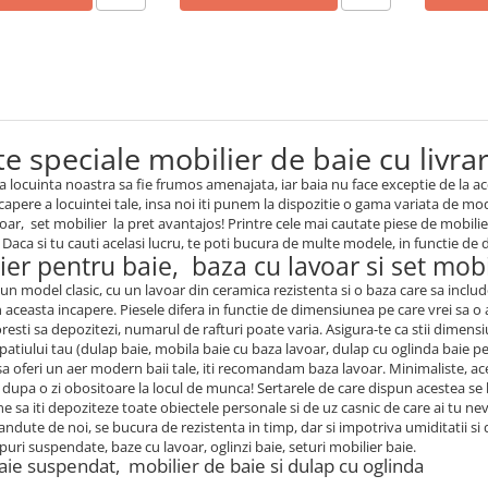
e speciale mobilier de baie cu livrar
a locuinta noastra sa fie frumos amenajata, iar baia nu face exceptie de la a
capere a locuintei tale, insa noi iti punem la dispozitie o gama variata de mo
voar, set mobilier la pret avantajos! Printre cele mai cautate piese de mobili
 Daca si tu cauti acelasi lucru, te poti bucura de multe modele, in functie de d
ier pentru baie, baza cu lavoar si set mobi
 un model clasic, cu un lavoar din ceramica rezistenta si o baza care sa inclu
n aceasta incapere. Piesele difera in functie de dimensiunea pe care vrei sa o a
resti sa depozitezi, numarul de rafturi poate varia. Asigura-te ca stii dimensi
spatiului tau (dulap baie, mobila baie cu baza lavoar, dulap cu oglinda baie p
sa oferi un aer modern baii tale, iti recomandam baza lavoar. Minimaliste, ac
i dupa o zi obositoare la locul de munca! Sertarele de care dispun acestea se 
 sa iti depoziteze toate obiectele personale si de uz casnic de care ai tu nev
andute de noi, se bucura de rezistenta in timp, dar si impotriva umiditatii
puri suspendate, baze cu lavoar, oglinzi baie, seturi mobilier baie.
aie suspendat, mobilier de baie si dulap cu oglinda