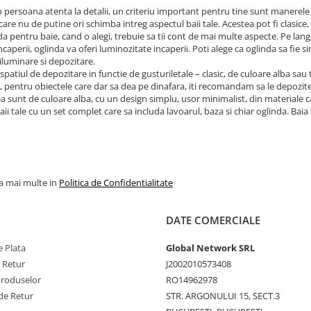
o persoana atenta la detalii, un criteriu important pentru tine sunt manerele 
care nu de putine ori schimba intreg aspectul baii tale. Acestea pot fi clasice,
da pentru baie, cand o alegi, trebuie sa tii cont de mai multe aspecte. Pe lang
incaperii, oglinda va oferi luminozitate incaperii. Poti alege ca oglinda sa fie 
iluminare si depozitare.
 spatiul de depozitare in functie de gusturiletale – clasic, de culoare alba sau
pentru obiectele care dar sa dea pe dinafara, iti recomandam sa le depozite
a sunt de culoare alba, cu un design simplu, usor minimalist, din materiale cali
aii tale cu un set complet care sa includa lavoarul, baza si chiar oglinda. Bai
la mai multe in
Politica de Confidentialitate
DATE COMERCIALE
 Plata
Global Network SRL
e Retur
J2002010573408
Produselor
RO14962978
de Retur
STR. ARGONULUI 15, SECT.3