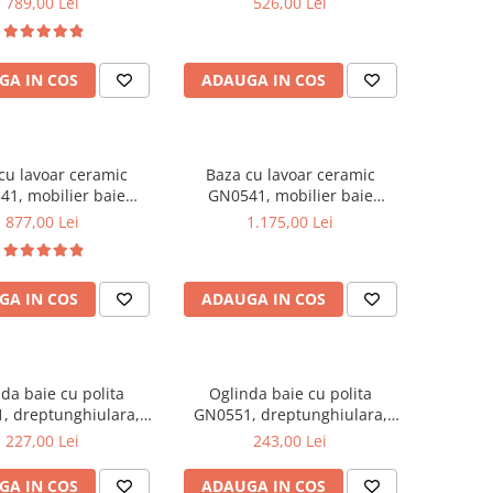
789,00 Lei
526,00 Lei
e cromate reglabile,
35x31.6x166 cm
alb/antracit
GA IN COS
ADAUGA IN COS
cu lavoar ceramic
Baza cu lavoar ceramic
1, mobilier baie
GN0541, mobilier baie
t 60 cm, front MDF,
suspendat 80 cm, front MDF,
877,00 Lei
1.175,00 Lei
, glisiere soft close,
2 sertare, glisiere soft close,
alb
alb
GA IN COS
ADAUGA IN COS
da baie cu polita
Oglinda baie cu polita
, dreptunghiulara,
GN0551, dreptunghiulara,
AL, 70 cm, alb
PAL, 80 cm, alb
227,00 Lei
243,00 Lei
GA IN COS
ADAUGA IN COS