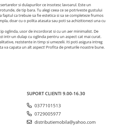
sertarelor si dulapurilor ce insotesc lavoarul. Este un
 rotunde, de tip bara. Tu alegi ceea ce se potriveste gustului
a faptul ca trebuie sa fie estetica si sa se completeze frumos
simpla, doar cu o polita atasata sau poti sa achizitionezi una cu
 tip oglinda, usor de incordorat si cu un aer minimalist. De
zi intr-un dulap cu oglinda pentru un aspect cat mai curat.
tative, rezistente in timp si umezelii. Iti poti asigura intreg
a ta va capata un alt aspect! Profita de preturile noastre bune.
SUPORT CLIENTI
9.00-16.30
0377101513
0729005977
distributiemobila@yahoo.com