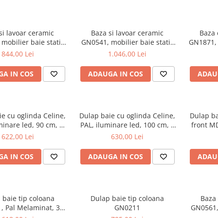
si lavoar ceramic
Baza si lavoar ceramic
Baza 
mobilier baie stativ
GN0541, mobilier baie stativ
GN1871, 
front MDF, 2 usi, 2
60 cm, front MDF, 2 sertare,
front M
844,00 Lei
1.046,00 Lei
 balamale soft close,
picioare cromate reglabile, alb
glisiere
cromate reglabile, alb
croma
A IN COS
ADAUGA IN COS
ADAU
e cu oglinda Celine,
Dulap baie cu oglinda Celine,
Dulap b
minare led, 90 cm, 3
PAL, iluminare led, 100 cm, 3
front MD
fturi, soft close, alb
usi, 3 rafturi, soft close, alb
622,00 Lei
630,00 Lei
A IN COS
ADAUGA IN COS
ADAU
 baie tip coloana
Dulap baie tip coloana
Baza 
, Pal Melaminat, 3
GN0211
GN0561, 
ri, cos rufe, alb
70 cm,