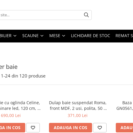
ILIER
SCAUNE
MESE
LICHIDARE DE STOC
REMAT S
er baie
1-
24
din
120
produse
e cu oglinda Celine,
Dulap baie suspendat Roma,
Baza 
inare led, 120 cm, 3
front MDF, 2 usi, polita, 50 x
GN0561, 
fturi, soft close, alb
68 cm, alb
50 cm, 
690,00 Lei
371,00 Lei
raftur
regla
A IN COS
ADAUGA IN COS
ADAU