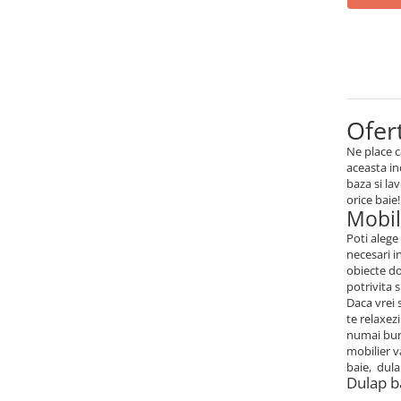
Mese gradinita
Scaune gradinita
Set mese si scaune gradinita
Mobilier copii
Mobila camera copii
Ofert
Scaune birou pentru copii
Ne place c
Saltele patuturi copii
aceasta in
baza si la
Paturi copii
orice baie!
Mobil
Masa si scaune gradinita
Seturi comode living si dormitor
Poti alege
necesari i
obiecte do
potrivita 
Daca vrei 
te relaxez
numai bune
mobilier v
baie, dula
Dulap b