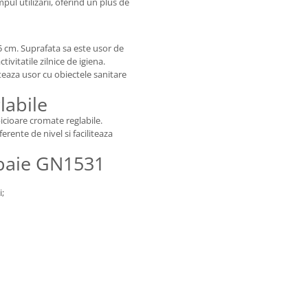
pul utilizarii, oferind un plus de
5 cm. Suprafata sa este usor de
ivitatile zilnice de igiena.
rteaza usor cu obiectele sanitare
labile
icioare cromate reglabile.
erente de nivel si faciliteaza
 baie GN1531
i;