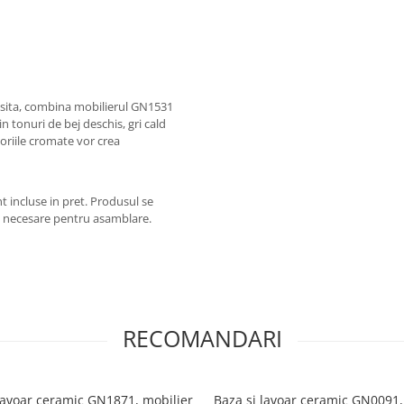
risita, combina mobilierul GN1531
n tonuri de bej deschis, gri cald
oriile cromate vor crea
t incluse in pret. Produsul se
le necesare pentru asamblare.
RECOMANDARI
lavoar ceramic GN1871, mobilier
Baza si lavoar ceramic GN0091,