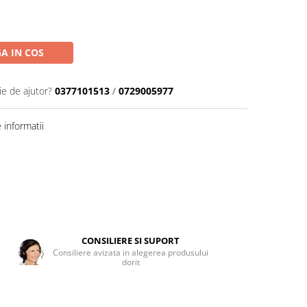
A IN COS
ie de ajutor?
0377101513
/
0729005977
informatii
CONSILIERE SI SUPORT
Consiliere avizata in alegerea produsului
dorit