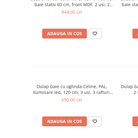
baie stativ 60 cm, front MDF, 2 usi, 2
baie sta
rafturi, balamale soft close, picioare
usa, p
844,00 Lei
cromate reglabile, alb
ADAUGA IN COS
Dulap baie cu oglinda Celine, PAL,
Dulap b
iluminare led, 120 cm, 3 usi, 3 rafturi,
2 
soft close, alb
690,00 Lei
ADAUGA IN COS