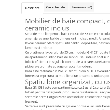
Top saltele 5 cm
Scaune manager
Top saltele 10 cm
Caracteristici
Review-uri
(0)
Descriere
Mobilier bucatarie
Top saltele memory 5 cm
Mese bucatarie
Mobilier de baie compact, c
Top saltele MemoHR 6.5 cm
Scaune pentru bucatarie
ceramic inclus
Saltele ieftine
Mobila bucatarie
Saltele cu plasa de arcuri
Setul de mobilier pentru baie GN1531 de 55 cm este o solu
Seturi mese si scaune bucatarie
amenajarea unei bai de dimensiuni mici sau medii. Ansambl
Saltele cu spuma
lavoar ceramic ofera spatiu util pentru depozitare, pastran
Mobilier hol
luminos si ordonat.
Mobila hol
Cu o latime a lavoarului de 55 cm, modelul GN1531 poate fi 
de apartament, intr-o baie de serviciu sau intr-un spatiu in
Suporturi si rafturi pantofi
folosit eficient. Finisajul alb contribuie la crearea unei at
Portmantouri
picioarele cromate adauga un accent modern.
Pantofare
Baza este realizata din PAL, cu fronturi din MDF. Lavoarul c
formeaza impreuna cu mobilierul un ansamblu unitar, potrivi
Seturi mobilier hol
Spatiu bine organizat, cu us
Stender haine
Baza GN1531 este compartimentata cu 2 usi si 2 sertare. Spa
Suport pentru umerase
folosit pentru detergenti, produse de curatenie sau recipi
Etajere
sertarele permit organizarea accesoriilor, cosmeticelor si p
frecvent.
Cuiere
Sertarele sunt prevazute cu glisiere normale, iar usile bene
Mobilier gradinita