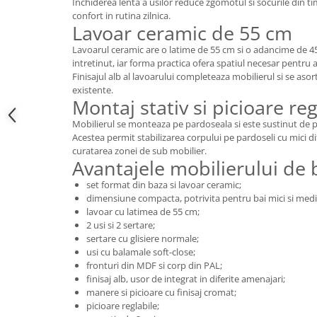
Inchiderea lenta a usilor reduce zgomotul si socurile din tim
confort in rutina zilnica.
Mese gradinita
Lavoar ceramic de 55 cm
Scaune gradinita
Lavoarul ceramic are o latime de 55 cm si o adancime de 4
Set mese si scaune gradinita
intretinut, iar forma practica ofera spatiul necesar pentru act
Mobilier copii
Finisajul alb al lavoarului completeaza mobilierul si se aso
existente.
Mobila camera copii
Montaj stativ si picioare reg
Scaune birou pentru copii
Mobilierul se monteaza pe pardoseala si este sustinut de p
Saltele patuturi copii
Acestea permit stabilizarea corpului pe pardoseli cu mici dif
Paturi copii
curatarea zonei de sub mobilier.
Avantajele mobilierului de
Masa si scaune gradinita
set format din baza si lavoar ceramic;
Seturi comode living si dormitor
dimensiune compacta, potrivita pentru bai mici si medi
lavoar cu latimea de 55 cm;
2 usi si 2 sertare;
sertare cu glisiere normale;
usi cu balamale soft-close;
fronturi din MDF si corp din PAL;
finisaj alb, usor de integrat in diferite amenajari;
manere si picioare cu finisaj cromat;
picioare reglabile;