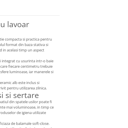
u lavoar
tie compacta si practica pentru
ul format din baza stativa si
d in acelasi timp un aspect
integrat cu usurinta intr-o baie
 care fiecare centimetru trebuie
mosfere luminoase, iar manerele si
eramic alb este inclus si
t pentru utilizarea zilnica.
i si sertare
tiul din spatele usilor poate fi
ente mai voluminoase, in timp ce
roduselor de igiena utilizate
ficiaza de balamale soft-close.