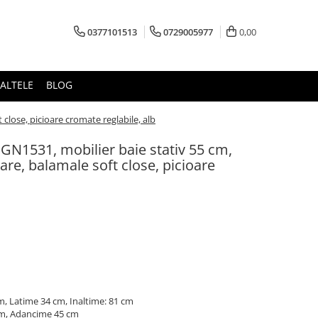
0377101513
0729005977
0,00
ALTELE
BLOG
 close, picioare cromate reglabile, alb
 GN1531, mobilier baie stativ 55 cm,
tare, balamale soft close, picioare
, Latime 34 cm, Inaltime: 81 cm
m, Adancime 45 cm