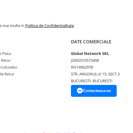
la mai multe in
Politica de Confidentialitate
DATE COMERCIALE
 Plata
Global Network SRL
e Retur
J2002010573408
Produselor
RO14962978
de Retur
STR. ARGONULUI 15, SECT.3
BUCURESTI, BUCURESTI
Contacteaza-ne