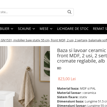
ILIER
SCAUNE
MESE
LICHIDARE DE STOC
REMAT S
 GN1531, mobilier baie stativ 55 cm, front MDF, 2 usi, 2 sertare, balamale soft
Baza si lavoar ceramic
front MDF, 2 usi, 2 ser
cromate reglabile, alb
BD
823,00 Lei
Material baza:
MDF si PAL
Material lavoar :
ceramica
Sistem fixare:
stativ
Dimensiuni baza:
Lungime 51.5 cm
Dimensiuni lavoar:
Lungime 55 c