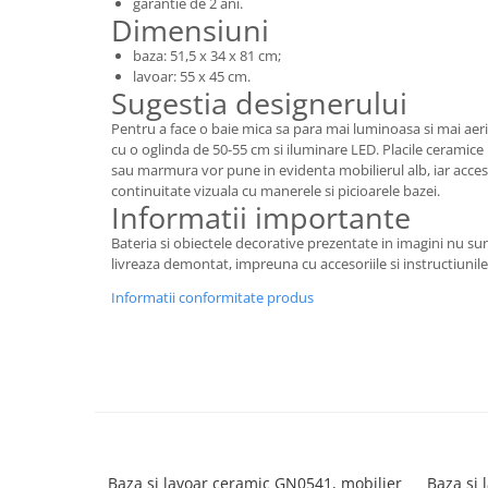
garantie de 2 ani.
Dimensiuni
baza: 51,5 x 34 x 81 cm;
lavoar: 55 x 45 cm.
Sugestia designerului
Pentru a face o baie mica sa para mai luminoasa si mai ae
cu o oglinda de 50-55 cm si iluminare LED. Placile ceramice i
sau marmura vor pune in evidenta mobilierul alb, iar acces
continuitate vizuala cu manerele si picioarele bazei.
Informatii importante
Bateria si obiectele decorative prezentate in imagini nu sun
livreaza demontat, impreuna cu accesoriile si instructiuni
Informatii conformitate produs
Baza si lavoar ceramic GN0541, mobilier
Baza si 