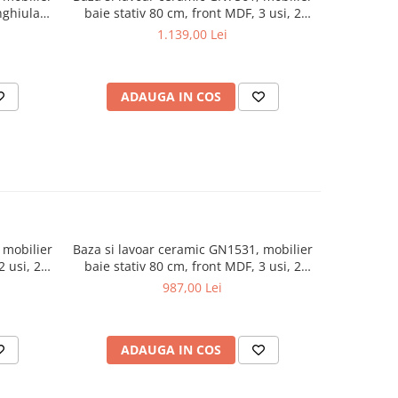
ghiular,
baie stativ 80 cm, front MDF, 3 usi, 2
Melamin
e, alb
rafturi, picioare cromate reglabile,
1.139,00 Lei
alb/antracit
ADAUGA IN COS
AD
 mobilier
Baza si lavoar ceramic GN1531, mobilier
Baza si la
2 usi, 2
baie stativ 80 cm, front MDF, 3 usi, 2
baie stat
labile,
sertare, balamale soft close, picioare
rafturi, 
987,00 Lei
cromate reglabile, alb
c
ADAUGA IN COS
AD