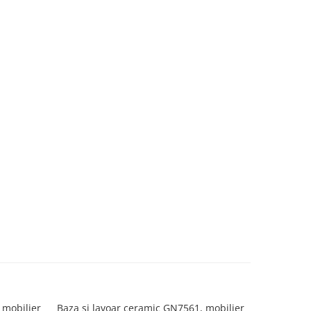
 mobilier
Baza si lavoar ceramic GN7561, mobilier
Dulap ba