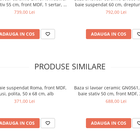
tiv 55 cm, front MDF, 1 sertar, 1
baie suspendat 60 cm, dreptun
icioare cromate reglabile, alb
front MDF, sertare soft clos
739,00 Lei
792,00 Lei
ADAUGA IN COS
ADAUGA IN COS
PRODUSE SIMILARE
aie suspendat Roma, front MDF,
Baza si lavoar ceramic GN0561,
usi, polita, 50 x 68 cm, alb
baie stativ 50 cm, front MDF, 
rafturi, picioare cromate reg
371,00 Lei
688,00 Lei
alb/antracit
ADAUGA IN COS
ADAUGA IN COS