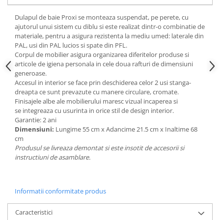
Mese gradinita
Dulapul de baie Proxi
se monteaza suspendat, pe perete, cu
Scaune gradinita
ajutorul unui sistem cu diblu si este realizat dintr-o combinatie de
materiale, pentru a asigura rezistenta la mediu umed: laterale din
Set mese si scaune gradinita
PAL, usi din PAL lucios si spate din PFL.
Mobilier copii
Corpul de mobilier asigura
organizarea diferitelor produse si
articole de igiena personala
in cele doua rafturi de dimensiuni
Mobila camera copii
generoase.
Scaune birou pentru copii
Accesul in interior se face prin deschiderea celor 2 usi stanga-
Saltele patuturi copii
dreapta ce sunt prevazute cu manere circulare, cromate.
Finisajele albe ale mobilierului
maresc vizual incaperea si
Paturi copii
se
integreaza cu usurinta in orice stil de design interior.
Masa si scaune gradinita
Garantie: 2 ani
Dimensiuni:
Lungime 55 cm x Adancime 21.5 cm x Inaltime 68
Seturi comode living si dormitor
cm
Produsul se livreaza demontat si este insotit de accesorii si
instructiuni de asamblare.
Informatii conformitate produs
Caracteristici