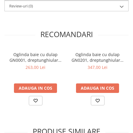
Review-uri
(0)
RECOMANDARI
Oglinda baie cu dulap
Oglinda baie cu dulap
GN0001, dreptunghiulara,
GN0201, dreptunghiulara,
PAL Lucios, iluminare led, 2
PAL, iluminare led, 2 rafturi,
263,00 Lei
347,00 Lei
rafturi, 55 cm, alb
55 cm, alb
ADAUGA IN COS
ADAUGA IN COS
PRODUSE SIMILARE