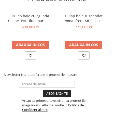
Dulap baie cu oglinda
Dulap baie suspendat
Celine, PAL, iluminare led,
Roma, front MDF, 2 usi,
120 cm, 3 usi, 3 rafturi, soft
polita, 50 x 68 cm, alb
690,00 Lei
371,00 Lei
close, alb
ADAUGA IN COS
ADAUGA IN COS
Newsletter
Nu rata ofertele si promotiile noastre
Vreau sa primesc newsletter cu promotiile
magazinului. Afla mai multe in
Politica de
Confidentialitate