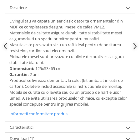
Descriere
Mese gradinita
Scaune gradinita
Livingul tau va capata un aer clasic datorita ornamentelor din
Set mese si scaune gradinita
MDF ce completeaza designul mesei de cafea VML2.
Mobilier copii
Materialele de calitate asigura durabilitate si stabilitate mesei
asigurandu-ti un spatiu primitor pentru musafiri.
Mobila camera copii
Masuta este prevazuta si cu un raft ideal pentru depozitarea
Scaune birou pentru copii
revistelor, cartilor sau telecomenzii.
Picioarele mesei sunt prevazute cu plinte decorative si asigura
Saltele patuturi copii
stabilitate blatului.
Paturi copii
Dimensiuni:
125x53x65 cm
Masa si scaune gradinita
Garantie:
2 ani
Produsul se livreaza demontat, la colet (kit ambalat in cutii de
Seturi comode living si dormitor
carton). Coletele includ accesoriile si instructiunile de montaj.
Mobila se curata cu o laveta sau cu un prosop de hartie usor
umed. A se evita utilizarea produselor chimice, cu excepția celor
special concepute pentru ingrijirea mobilei.
Informatii conformitate produs
Caracteristici
Download (1)