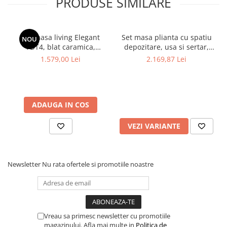
PRODUSE SIMILARE
Set masa living Elegant
Set masa plianta cu spatiu
NOU
FDT4, blat caramica,
depozitare, usa si sertar,
structura metalica,
Pal Melaminat, 160x96x80
1.579,00 Lei
2.169,87 Lei
140x80x75 cm, alb/maro si
cm si 6 scaune pliante
6 scaune Doina FDC2,
lemn, tapitate cu piele
tapiterie catifea, 90 kg, bej
ecologica, nuc
ADAUGA IN COS
VEZI VARIANTE
Newsletter
Nu rata ofertele si promotiile noastre
Vreau sa primesc newsletter cu promotiile
magazinului. Afla mai multe in
Politica de