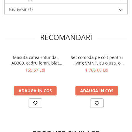
Review-uri
(1)
RECOMANDARI
Masuta cafea rotunda,
Set comoda pe colt pentru
AB360, cadru lemn, blat
living VMN1, cu o usa, o
polipropilena, 49.5x44.5 cm,
polita si vitrina
155,57 Lei
1.766,00 Lei
alb
suprapozabila VMNN1, o
usa, 2 polite, Pal
Melaminat, cu elemente din
ADAUGA IN COS
ADAUGA IN COS
MDF, Alb Antichizat