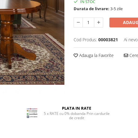
IN STOC
Durata de livrare:
3-5 zile
ADAUG
Cod Produs:
00003821
Ai nevo
Adauga la Favorite
Cere 
PLATA IN RATE
5 x RATE cu 0% dobanda Prin cardurile
de credit