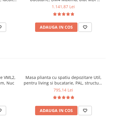
uc
Furniruit, colturi rotunjite, 6 persoane,
10 perso
1.141,87 Lei
120-150x70x76 cm, nuc
ADAUGA IN COS
AD
re VML2,
Masa plianta cu spatiu depozitare Util,
Masa 
cm, Nuc
pentru living si bucatarie, PAL, structura
Melaminat,
lemn masiv, cu role, 6 persoane,
cuplare
795,14 Lei
160x96x80 cm, fag
ADAUGA IN COS
V