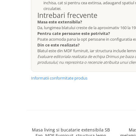
inchisa, cat si pentru cea extinsa, adaugand spatiul
Mese gradinita
circulatiei.
Intrebari frecvente
Scaune gradinita
Masa este extensibila?
Set mese si scaune gradinita
Da, lungimea blatului creste de la aproximativ 160 la 1
Mobilier copii
Pentru cate persoane este potrivita?
Poate acomoda pana la opt persoane in configuratia ext
Mobila camera copii
Din ce este realizata?
Scaune birou pentru copii
Blatul este din MDF furniruit, iar structura include lem
Saltele patuturi copii
Evaluare editoriala realizata de echipa Drimus pe baza ca
produsului; nu reprezinta o recenzie atribuita unui clien
Paturi copii
Masa si scaune gradinita
Informatii conformitate produs
Seturi comode living si dormitor
Masa living si bucatarie extensibila SB
Mas
Fan, MDF Furniruit, structura lemn
melamin