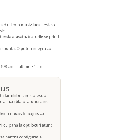
ra din lemn masiv lacuit este o
sic.
tensia atasata, blaturile se prind
a sporita. O puteti integra cu
 198 cm, inaltime 74 cm
mus
familiilor care doresc o
de a mari blatul atunci cand
lemn masiv, finisaj nuc si
i, cu pana la opt locuri atunci
t pentru configuratia