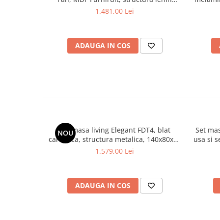
masiv, 4 persoane, 100-133,5x99x74 cm,
1.481,00 Lei
nuc
ADAUGA IN COS
Set masa living Elegant FDT4, blat
Set mas
NOU
caramica, structura metalica, 140x80x75
usa si 
cm, alb/maro si 6 scaune Doina FDC2,
cm si 6 
1.579,00 Lei
tapiterie catifea, 90 kg, bej
ADAUGA IN COS