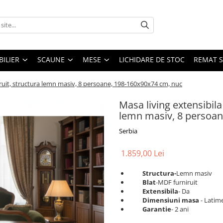
ILIER
SCAUNE
MESE
LICHIDARE DE STOC
REMAT S
ruit, structura lemn masiv, 8 persoane, 198-160x90x74 cm, nuc
Masa living extensibil
lemn masiv, 8 persoan
Serbia
1.859,00 Lei
Structura-
Lemn masiv
Blat
-MDF furniruit
Extensibila
- Da
Dimensiuni masa
- Latim
Garantie
- 2 ani