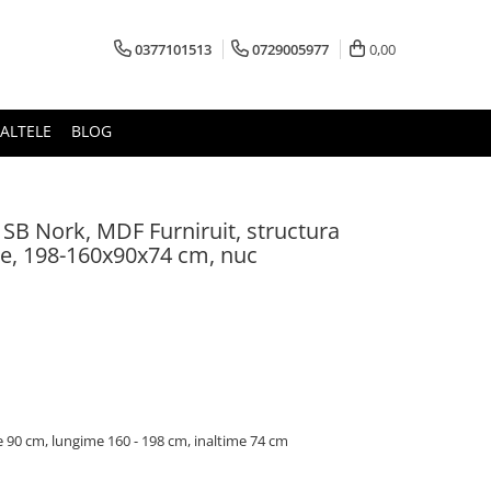
0377101513
0729005977
0,00
ALTELE
BLOG
a SB Nork, MDF Furniruit, structura
e, 198-160x90x74 cm, nuc
e 90 cm, lungime 160 - 198 cm, inaltime 74 cm