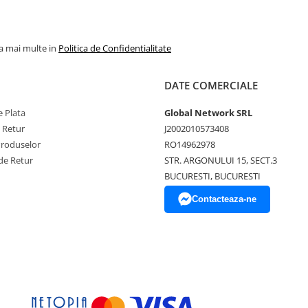
la mai multe in
Politica de Confidentialitate
DATE COMERCIALE
 Plata
Global Network SRL
e Retur
J2002010573408
Produselor
RO14962978
de Retur
STR. ARGONULUI 15, SECT.3
BUCURESTI, BUCURESTI
Contacteaza-ne