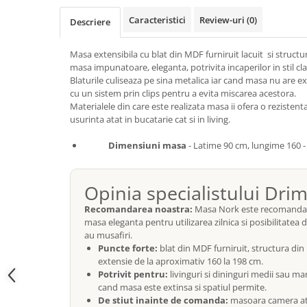
Top saltele 5 cm
Scaune manager
Top saltele 10 cm
Caracteristici
Review-uri
(0)
Descriere
Mobilier bucatarie
Top saltele memory 5 cm
Mese bucatarie
Masa extensibila cu blat din MDF furniruit lacuit si structu
Top saltele MemoHR 6.5 cm
masa impunatoare, eleganta, potrivita incaperilor in stil cla
Scaune pentru bucatarie
Saltele ieftine
Blaturile culiseaza pe sina metalica iar cand masa nu are ex
Mobila bucatarie
cu un sistem prin clips pentru a evita miscarea acestora.
Saltele cu plasa de arcuri
Seturi mese si scaune bucatarie
Materialele din care este realizata masa ii ofera o rezistent
Saltele cu spuma
usurinta atat in bucatarie cat si in living.
Mobilier hol
Mobila hol
Dimensiuni masa
- Latime 90 cm, lungime 160 -
Suporturi si rafturi pantofi
Portmantouri
Opinia specialistului Dri
Pantofare
Recomandarea noastra:
Masa Nork este recomandata 
Seturi mobilier hol
masa eleganta pentru utilizarea zilnica si posibilitatea 
Stender haine
au musafiri.
Puncte forte:
blat din MDF furniruit, structura din 
Suport pentru umerase
extensie de la aproximativ 160 la 198 cm.
Etajere
Potrivit pentru:
livinguri si dininguri medii sau mar
Cuiere
cand masa este extinsa si spatiul permite.
De stiut inainte de comanda:
masoara camera ata
Mobilier gradinita