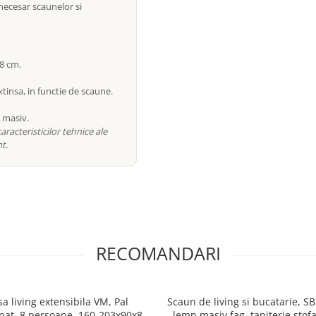
 necesar scaunelor si
98 cm.
insa, in functie de scaune.
n masiv.
racteristicilor tehnice ale
t.
RECOMANDARI
a living extensibila VM, Pal
Scaun de living si bucatarie, SB
at, 8 persoane, 160-203x90x82
lemn masiv fag, tapiterie stofa,