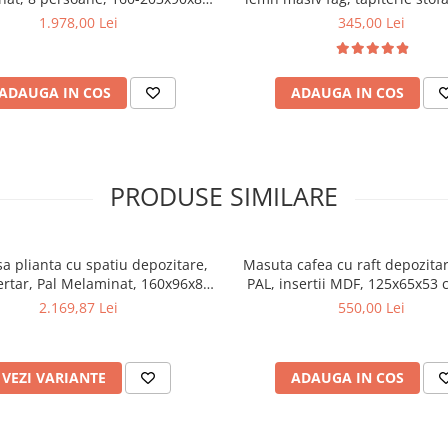
cm, Nuc
120 kg, 96x43x40 cm, N
1.978,00 Lei
345,00 Lei
ADAUGA IN COS
ADAUGA IN COS
PRODUSE SIMILARE
a plianta cu spatiu depozitare,
Masuta cafea cu raft depozita
sertar, Pal Melaminat, 160x96x80
PAL, insertii MDF, 125x65x53 
scaune pliante lemn, tapitate cu
2.169,87 Lei
550,00 Lei
piele ecologica, nuc
VEZI VARIANTE
ADAUGA IN COS