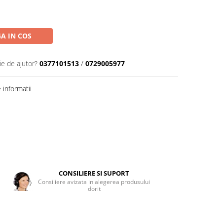
A IN COS
ie de ajutor?
0377101513
/
0729005977
informatii
CONSILIERE SI SUPORT
Consiliere avizata in alegerea produsului
dorit