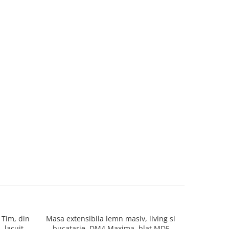
 Tim, din
Masa extensibila lemn masiv, living si
Masa liv
 lacuit,
bucatarie, DM4 Maxima, blat MDF
blat MDF l