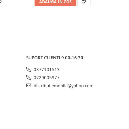
ADAUGA IN COS
V
SUPORT CLIENTI
9.00-16.30
0377101513
0729005977
distributiemobila@yahoo.com