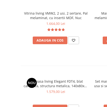
Vitrina living VMW2, 2 usi, 2 sertare, Pal
Mas
melaminat, cu insertii MDF, Nuc
melamin
1.664,00 Lei
ADAUGA IN COS
Set masa living Elegant FDT4, blat
Set mas
NOU
caramica, structura metalica, 140x80x75
usa si 
cm, alb/maro si 6 scaune Doina FDC2,
cm si 6 
1.579,00 Lei
tapiterie catifea, 90 kg, bej