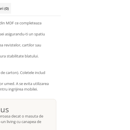
uri
(0)
r din MDF ce completeaza
esei asigurandu-ti un spatiu
 revistelor, cartilor sau
ra stabilitate blatului.
 de carton). Coletele includ
r umed. A se evita utilizarea
tru ingrijirea mobilei.
mus
roasa decat o masuta de
r-un living cu canapea de