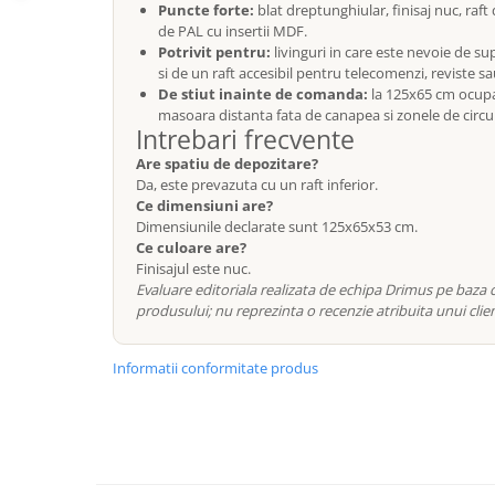
Puncte forte:
blat dreptunghiular, finisaj nuc, raf
Mese gradinita
de PAL cu insertii MDF.
Potrivit pentru:
livinguri in care este nevoie de s
Scaune gradinita
si de un raft accesibil pentru telecomenzi, reviste s
Set mese si scaune gradinita
De stiut inainte de comanda:
la 125x65 cm ocupa
Mobilier copii
masoara distanta fata de canapea si zonele de circu
Intrebari frecvente
Mobila camera copii
Are spatiu de depozitare?
Scaune birou pentru copii
Da, este prevazuta cu un raft inferior.
Saltele patuturi copii
Ce dimensiuni are?
Dimensiunile declarate sunt 125x65x53 cm.
Paturi copii
Ce culoare are?
Masa si scaune gradinita
Finisajul este nuc.
Evaluare editoriala realizata de echipa Drimus pe baza ca
Seturi comode living si dormitor
produsului; nu reprezinta o recenzie atribuita unui clien
Informatii conformitate produs