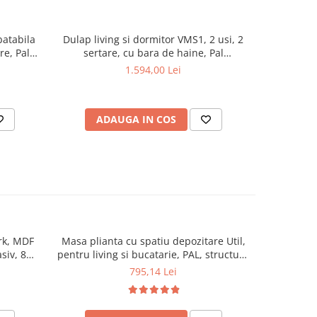
batabila
Dulap living si dormitor VMS1, 2 usi, 2
Dulap 
re, Pal
sertare, cu bara de haine, Pal
Melaminat
, Nuc
Melaminat, cu elemente din MDF, Nuc
1.594,00 Lei
ADAUGA IN COS
AD
rk, MDF
Masa plianta cu spatiu depozitare Util,
Masa 
siv, 8
pentru living si bucatarie, PAL, structura
Melaminat,
m, nuc
lemn masiv, cu role, 6 persoane,
cuplare
795,14 Lei
160x96x80 cm, fag