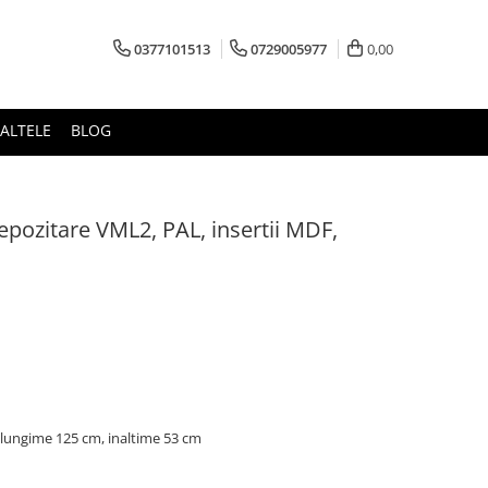
0377101513
0729005977
0,00
ALTELE
BLOG
epozitare VML2, PAL, insertii MDF,
 lungime 125 cm, inaltime 53 cm