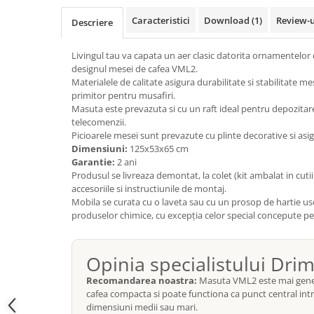
Top saltele 5 cm
Scaune manager
Top saltele 10 cm
Caracteristici
Download (1)
Review-
Descriere
Mobilier bucatarie
Top saltele memory 5 cm
Mese bucatarie
Livingul tau va capata un aer clasic datorita ornamentelo
Top saltele MemoHR 6.5 cm
designul mesei de cafea VML2.
Scaune pentru bucatarie
Saltele ieftine
Materialele de calitate asigura durabilitate si stabilitate m
Mobila bucatarie
primitor pentru musafiri.
Saltele cu plasa de arcuri
Seturi mese si scaune bucatarie
Masuta este prevazuta si cu un raft ideal pentru depozitarea
Saltele cu spuma
telecomenzii.
Mobilier hol
Picioarele mesei sunt prevazute cu plinte decorative si asigu
Mobila hol
Dimensiuni:
125x53x65 cm
Garantie:
2 ani
Suporturi si rafturi pantofi
Produsul se livreaza demontat, la colet (kit ambalat in cutii
Portmantouri
accesoriile si instructiunile de montaj.
Pantofare
Mobila se curata cu o laveta sau cu un prosop de hartie uso
produselor chimice, cu excepția celor special concepute pen
Seturi mobilier hol
Stender haine
Suport pentru umerase
Opinia specialistului Dri
Etajere
Recomandarea noastra:
Masuta VML2 este mai gene
Cuiere
cafea compacta si poate functiona ca punct central int
dimensiuni medii sau mari.
Mobilier gradinita