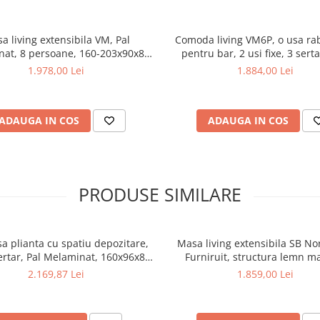
a living extensibila VM, Pal
Comoda living VM6P, o usa ra
at, 8 persoane, 160-203x90x82
pentru bar, 2 usi fixe, 3 serta
cm, Nuc
melaminat, cu insertii MDF
1.978,00 Lei
1.884,00 Lei
ADAUGA IN COS
ADAUGA IN COS
PRODUSE SIMILARE
a plianta cu spatiu depozitare,
Masa living extensibila SB No
sertar, Pal Melaminat, 160x96x80
Furniruit, structura lemn ma
scaune pliante lemn, tapitate cu
persoane, 198-160x90x74 c
2.169,87 Lei
1.859,00 Lei
piele ecologica, nuc