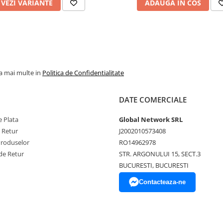
VEZI VARIANTE
ADAUGA IN COS
la mai multe in
Politica de Confidentialitate
DATE COMERCIALE
 Plata
Global Network SRL
e Retur
J2002010573408
Produselor
RO14962978
de Retur
STR. ARGONULUI 15, SECT.3
BUCURESTI, BUCURESTI
Contacteaza-ne