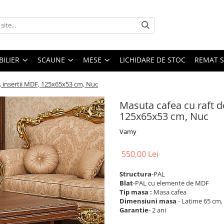
ILIER
SCAUNE
MESE
LICHIDARE DE STOC
REMAT S
, insertii MDF, 125x65x53 cm, Nuc
Masuta cafea cu raft d
125x65x53 cm, Nuc
Vamy
550,00 Lei
Structura
-PAL
Blat
-PAL cu elemente de MDF
Tip masa :
Masa cafea
Dimensiuni masa
- Latime 65 cm,
Garantie
- 2 ani