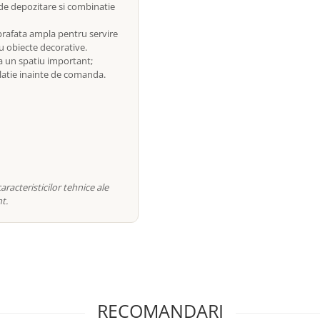
t de depozitare si combinatie
uprafata ampla pentru servire
au obiecte decorative.
 un spatiu important;
latie inainte de comanda.
racteristicilor tehnice ale
t.
RECOMANDARI