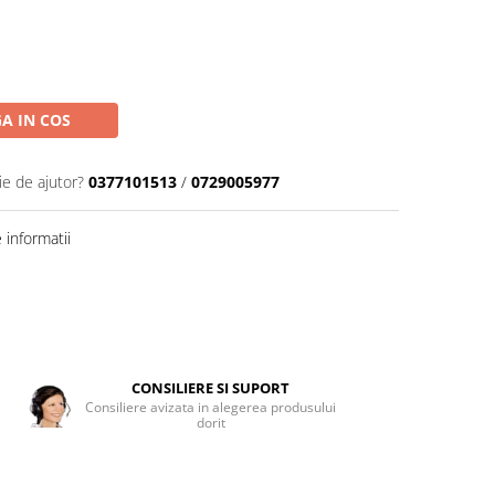
A IN COS
ie de ajutor?
0377101513
/
0729005977
informatii
CONSILIERE SI SUPORT
Consiliere avizata in alegerea produsului
dorit