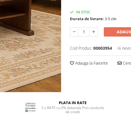
IN STOC
Durata de livrare:
3-5 zile
ADAUG
Cod Produs:
00003954
Ai nevo
Adauga la Favorite
Cere 
PLATA IN RATE
5 x RATE cu 0% dobanda Prin cardurile
de credit