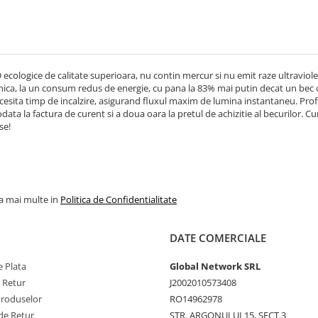
 ecologice de calitate superioara, nu contin mercur si nu emit raze ultraviole
ica, la un consum redus de energie, cu pana la 83% mai putin decat un bec c
esita timp de incalzire, asigurand fluxul maxim de lumina instantaneu. Profi
odata la factura de curent si a doua oara la pretul de achizitie al becurilor. C
se!
la mai multe in
Politica de Confidentialitate
DATE COMERCIALE
 Plata
Global Network SRL
e Retur
J2002010573408
Produselor
RO14962978
de Retur
STR. ARGONULUI 15, SECT.3