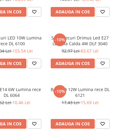
GA IN COS
ADAUGA IN COS
curi LED 10W Lumina
Set 8 Becuri Drimus Led E27
-10%
rece DL 6100
Lumina Calda 4W DLF 3040
04 Lei
103,54 Lei
92,97 Lei
83,67 Lei
GA IN COS
ADAUGA IN COS
 E14 6W Lumina rece
Bec LED 12W Lumina rece DL
-10%
DL 6064
6121
62 Lei
10,46 Lei
17,43 Lei
15,69 Lei
GA IN COS
ADAUGA IN COS