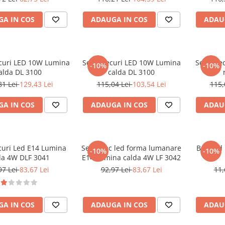
A IN COS
ADAUGA IN COS
ADAU
ecuri LED 10W Lumina
Set 8 Becuri LED 10W Lumina
Set 8 Be
-10%
-10%
alda DL 3100
calda DL 3100
81 Lei
129,43 Lei
115,04 Lei
103,54 Lei
115,
A IN COS
ADAUGA IN COS
ADAU
curi Led E14 Lumina
Set 8 Bec led forma lumanare
Bec Led
-10%
-10%
da 4W DLF 3041
E14 Lumina calda 4W LF 3042
97 Lei
83,67 Lei
92,97 Lei
83,67 Lei
11,
A IN COS
ADAUGA IN COS
ADAU