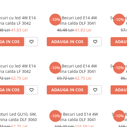
ecuri cu led 4W E14
Set 4 Becuri Led E14 4W
Set 4 Be
-10%
-10%
na calda LF 3042
Lumina calda DLF 3041
48 Lei
41,83 Lei
46,48 Lei
41,83 Lei
57,
A IN COS
ADAUGA IN COS
ADAU
ecuri cu led 4W E14
Set 6 Becuri Led E14 4W
Set 6 Be
-10%
-10%
na calda LF 3042
Lumina calda DLF 3041
72 Lei
62,75 Lei
69,72 Lei
62,75 Lei
86,
A IN COS
ADAUGA IN COS
ADAU
oturi Led GU10, 6W,
Set 10 Becuri Led E14 4W
Set 10 
-10%
-10%
mina calda DLF 3060
Lumina calda DLF 3041
Lumi
72 Lei
62,75 Lei
116,21 Lei
104,59 Lei
116,