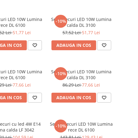
curi LED 10W Lumina
Set 4 Becuri LED 10W Lumina
-10%
rece DL 6100
calda DL 3100
52 Lei
51,77 Lei
57,52 Lei
51,77 Lei
GA IN COS
ADAUGA IN COS
curi LED 10W Lumina
Set 6 Becuri LED 10W Lumina
-10%
rece DL 6100
calda DL 3100
29 Lei
77,66 Lei
86,29 Lei
77,66 Lei
GA IN COS
ADAUGA IN COS
Becuri cu led 4W E14
Set 10 Becuri LED 10W Lumina
-10%
na calda LF 3042
rece DL 6100
21 Lei
104,59 Lei
143,81 Lei
129,43 Lei