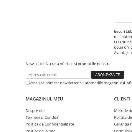
Mese gradinita
Scaune gradinita
Set mese si scaune gradinita
Mobilier copii
Becuri LED
mai putern
Mobila camera copii
LED nu nec
Scaune birou pentru copii
doua ori, 
Avantajoa
Saltele patuturi copii
Paturi copii
Newsletter
Nu rata ofertele si promotiile noastre
Masa si scaune gradinita
Seturi comode living si dormitor
Vreau sa primesc newsletter cu promotiile magazinului. Af
MAGAZINUL MEU
CLIENTI
Despre noi
Metode de
Termeni si Conditii
Politica d
Politica de Confidentialitate
Garantia 
Politica de livrare
Formular 