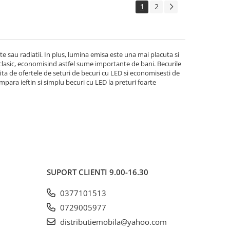
1
2
te sau radiatii. In plus, lumina emisa este una mai placuta si
lasic, economisind astfel sume importante de bani. Becurile
ta de ofertele de seturi de becuri cu LED si economisesti de
umpara ieftin si simplu becuri cu LED la preturi foarte
SUPORT CLIENTI
9.00-16.30
0377101513
0729005977
distributiemobila@yahoo.com