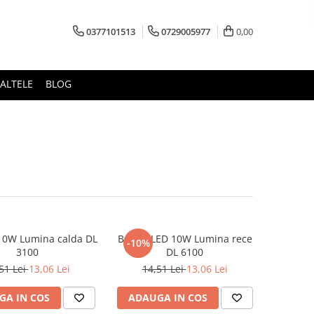
0377101513
0729005977
0,00
ALTELE
BLOG
10W Lumina calda DL
Becuri LED 10W Lumina rece
-10%
3100
DL 6100
51 Lei
13,06 Lei
14,51 Lei
13,06 Lei
GA IN COS
ADAUGA IN COS