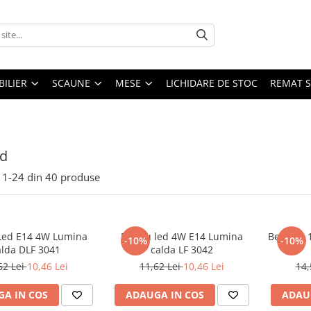
ILIER
SCAUNE
MESE
LICHIDARE DE STOC
REMAT S
ed
1-
24
din
40
produse
Led E14 4W Lumina
Bec cu led 4W E14 Lumina
Bec LED 
-10%
-10%
alda DLF 3041
calda LF 3042
62 Lei
10,46 Lei
11,62 Lei
10,46 Lei
14,
A IN COS
ADAUGA IN COS
ADAU