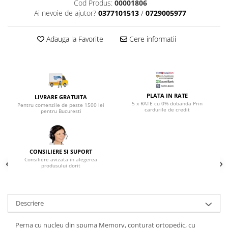
Top saltele 5 cm
Cod Produs:
00001806
Scaune manager
Ai nevoie de ajutor?
0377101513
/
0729005977
Top saltele 10 cm
Mobilier bucatarie
Top saltele memory 5 cm
Mese bucatarie
Adauga la Favorite
Cere informatii
Top saltele MemoHR 6.5 cm
Scaune pentru bucatarie
Saltele ieftine
Mobila bucatarie
Saltele cu plasa de arcuri
Seturi mese si scaune bucatarie
Saltele cu spuma
Mobilier hol
PLATA IN RATE
LIVRARE GRATUITA
5 x RATE cu 0% dobanda Prin
Mobila hol
Pentru comenzile de peste 1500 lei
cardurile de credit
pentru Bucuresti
Suporturi si rafturi pantofi
Portmantouri
Pantofare
CONSILIERE SI SUPORT
Seturi mobilier hol
Consiliere avizata in alegerea
produsului dorit
Stender haine
Suport pentru umerase
Etajere
Descriere
Cuiere
Mobilier gradinita
Perna cu nucleu din spuma Memory, conturat ortopedic, cu