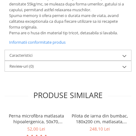
densitate 55kg/mc, se muleaza dupa forma umerilor, gatului si a
Mese gradinita
capului, permitand astfel relaxarea muschilor.
Scaune gradinita
Spuma memory ii ofera pernei o durata mare de viata, avand
calitatea exceptionala ca dupa fiecare utilizare sa isi recapete
Set mese si scaune gradinita
forma originala.
Mobilier copii
Perna are o husa din material tip tricot, detasabila si lavabila.
Mobila camera copii
Informatii conformitate produs
Scaune birou pentru copii
Caracteristici
Saltele patuturi copii
Paturi copii
Review-uri
(0)
Masa si scaune gradinita
Seturi comode living si dormitor
PRODUSE SIMILARE
Perna microfibra matlasata
Pilota de iarna din bumbac,
hipoalergenica, 50x70,
180x200 cm, matlasata,
umplutura bilute
umplutura bilute
52,00 Lei
248,10 Lei
siliconizate, lavabila la
siliconizate, densitate 400