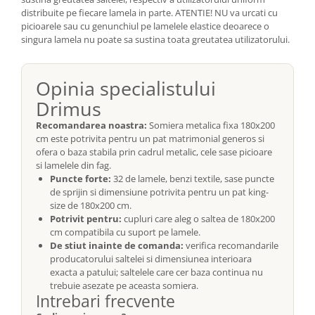
distribuite pe fiecare lamela in parte. ATENTIE! NU va urcati cu
picioarele sau cu genunchiul pe lamelele elastice deoarece o
singura lamela nu poate sa sustina toata greutatea utilizatorului.
Opinia specialistului
Drimus
Recomandarea noastra:
Somiera metalica fixa 180x200
cm este potrivita pentru un pat matrimonial generos si
ofera o baza stabila prin cadrul metalic, cele sase picioare
si lamelele din fag.
Puncte forte:
32 de lamele, benzi textile, sase puncte
de sprijin si dimensiune potrivita pentru un pat king-
size de 180x200 cm.
Potrivit pentru:
cupluri care aleg o saltea de 180x200
cm compatibila cu suport pe lamele.
De stiut inainte de comanda:
verifica recomandarile
producatorului saltelei si dimensiunea interioara
exacta a patului; saltelele care cer baza continua nu
trebuie asezate pe aceasta somiera.
Intrebari frecvente