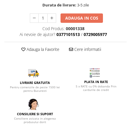
Top saltele 5 cm
Scaune manager
Durata de livrare:
3-5 zile
Top saltele 10 cm
Mobilier bucatarie
Top saltele memory 5 cm
ADAUGA IN COS
Mese bucatarie
Top saltele MemoHR 6.5 cm
Cod Produs:
00001338
Scaune pentru bucatarie
Saltele ieftine
Ai nevoie de ajutor?
0377101513
/
0729005977
Mobila bucatarie
Saltele cu plasa de arcuri
Seturi mese si scaune bucatarie
Saltele cu spuma
Adauga la Favorite
Cere informatii
Mobilier hol
Mobila hol
Suporturi si rafturi pantofi
Portmantouri
PLATA IN RATE
LIVRARE GRATUITA
Pantofare
5 x RATE cu 0% dobanda Prin
Pentru comenzile de peste 1500 lei
cardurile de credit
Seturi mobilier hol
pentru Bucuresti
Stender haine
Suport pentru umerase
Etajere
CONSILIERE SI SUPORT
Consiliere avizata in alegerea
Cuiere
produsului dorit
Mobilier gradinita