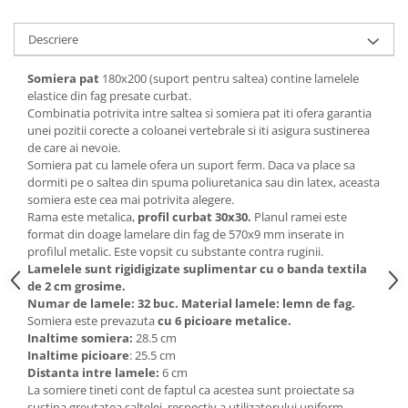
Mese gradinita
Descriere
Scaune gradinita
Set mese si scaune gradinita
Somiera pat
180x200 (suport pentru saltea) contine lamelele
Mobilier copii
elastice din fag presate curbat.
Combinatia potrivita intre saltea si somiera pat iti ofera garantia
Mobila camera copii
unei pozitii corecte a coloanei vertebrale si iti asigura sustinerea
Scaune birou pentru copii
de care ai nevoie.
Somiera pat cu lamele ofera un suport ferm. Daca va place sa
Saltele patuturi copii
dormiti pe o saltea din spuma poliuretanica sau din latex, aceasta
Paturi copii
somiera este cea mai potrivita alegere.
Masa si scaune gradinita
Rama este metalica,
profil curbat 30x30.
Planul ramei este
format din doage lamelare din fag de 570x9 mm inserate in
Seturi comode living si dormitor
profilul metalic. Este vopsit cu substante contra ruginii.
Lamelele sunt rigidigizate suplimentar cu o banda textila
de 2 cm grosime.
Numar de lamele: 32 buc. Material lamele: lemn de fag.
Somiera este prevazuta
cu 6 picioare metalice.
Inaltime somiera:
28.5 cm
Inaltime picioare
: 25.5 cm
Distanta intre lamele:
6 cm
La somiere tineti cont de faptul ca acestea sunt proiectate sa
sustina greutatea saltelei, respectiv a utilizatorului uniform