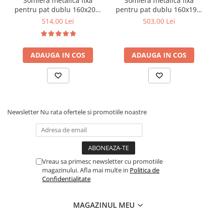
Somiera metalica fixa
Somiera metalica fixa
pentru pat dublu 160x200,
pentru pat dublu 160x190,
6 picioare, 32 lamele lemn
6 picioare, 30 lamele lemn
514,00 Lei
503,00 Lei
fag, benzi textile, suport
fag, benzi textile, suport
saltea ferm, negru
saltea ferm, negru
ADAUGA IN COS
ADAUGA IN COS
Newsletter
Nu rata ofertele si promotiile noastre
Vreau sa primesc newsletter cu promotiile
magazinului. Afla mai multe in
Politica de
Confidentialitate
MAGAZINUL MEU