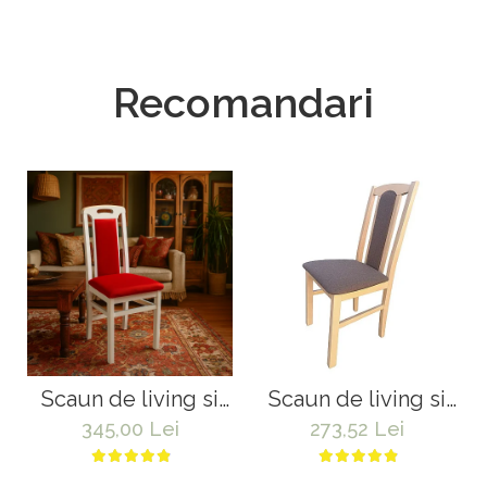
Recomandari
Scaun de living si
Scaun de living si
bucatarie, SB Tim,
bucatarie, DM7
345,00 Lei
273,52 Lei
din lemn masiv fag,
Boston, din lemn
tapiterie stofa,
masiv fag, tapiterie