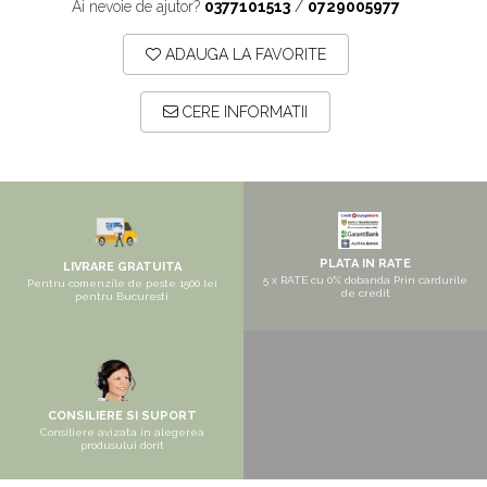
Pantofare
Ai nevoie de ajutor?
0377101513
/
0729005977
Seturi mobilier hol
ADAUGA LA FAVORITE
Stender haine
Suport pentru umerase
CERE INFORMATII
Etajere
Cuiere
Mobilier gradinita
Mese gradinita
PLATA IN RATE
LIVRARE GRATUITA
Scaune gradinita
5 x RATE cu 0% dobanda Prin cardurile
Pentru comenzile de peste 1500 lei
de credit
pentru Bucuresti
Set mese si scaune gradinita
Mobilier copii
Mobila camera copii
Scaune birou pentru copii
CONSILIERE SI SUPORT
Consiliere avizata in alegerea
Saltele patuturi copii
produsului dorit
Paturi copii