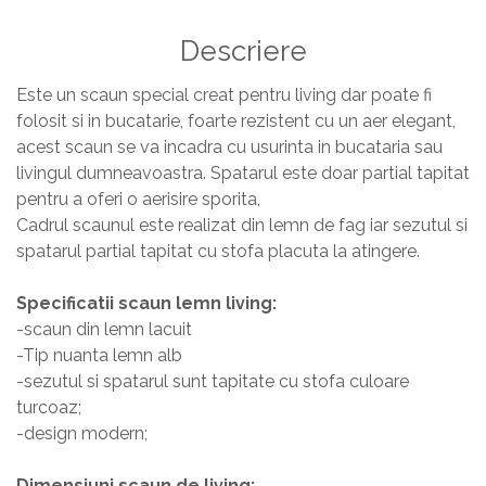
Masa si scaune gradinita
Descriere
Seturi comode living si dormitor
Este un scaun special creat pentru living dar poate fi
folosit si in bucatarie, foarte rezistent cu un aer elegant,
acest scaun se va incadra cu usurinta in bucataria sau
livingul dumneavoastra. Spatarul este doar partial tapitat
pentru a oferi o aerisire sporita,
Cadrul scaunul este realizat din lemn de fag iar sezutul si
spatarul partial tapitat cu stofa placuta la atingere.
Specificatii scaun lemn living:
-scaun din lemn lacuit
-Tip nuanta lemn alb
-sezutul si spatarul sunt tapitate cu stofa culoare
turcoaz;
-design modern;
Dimensiuni scaun de living: