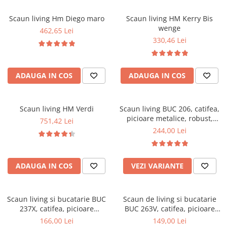
Scaune pliante
Saltele Pocket
Noptiere
Scaune birou
Saltele cu arcuri impachetate
Scaun living Hm Diego maro
Scaun living HM Kerry Bis
Paturi
wenge
individual
462,65 Lei
Scaune profesionale
Seturi de pat si saltea
330,46 Lei
Saltele Memory Pocket
Masute de toaleta
Scaune Lemn
Saltele Memory Foam
Mobilier living
Scaune birou copii
Saltele Memory Pocket
Scaune pentru living
ADAUGA IN COS
ADAUGA IN COS
Scaune resigilate
Saltele cu plasa arcuri
Seturi comode living si vitrine
Scaune gradinita
Saltele cu spuma
Mobila living
Scaun living HM Verdi
Scaun living BUC 206, catifea,
Saltele cu spuma
Scaune conferinta
Comode living
picioare metalice, robust,
751,42 Lei
Saltele cu spuma poliuretanica
Scaune terasa si outdoor
Set mese plus scaune
ergonomic, 110 kg
244,00 Lei
Saltele Latex
Mobilier birou
Saltele Memory
Scaune ergonomice
Saltele 140x200
ADAUGA IN COS
VEZI VARIANTE
Etajere Birou
Saltele 160x200
Dulap birou
Birouri
Saltele 180x200
Scaun living si bucatarie BUC
Scaun de living si bucatarie
Scaune pentru birou
237X, catifea, picioare
BUC 263V, catifea, picioare
Top saltele
metalice, spatar curbat, 100
metalice, spatar inalt, 120 kg
166,00 Lei
149,00 Lei
Scaune pentru vizitatori