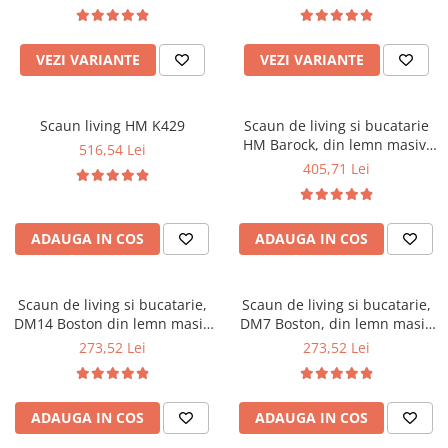
Top saltele 5 cm
kg
Scaune manager
Top saltele 10 cm
Mobilier bucatarie
Top saltele memory 5 cm
VEZI VARIANTE
VEZI VARIANTE
Mese bucatarie
Top saltele MemoHR 6.5 cm
Scaune pentru bucatarie
Saltele ieftine
Mobila bucatarie
Scaun living HM K429
Scaun de living si bucatarie
Saltele cu plasa de arcuri
HM Barock, din lemn masiv,
516,54 Lei
Seturi mese si scaune bucatarie
Saltele cu spuma
ergonomic, tapitat cu stofa,
405,71 Lei
Mobilier hol
100 Kg, 93x45x51 cm, Alb/Gri
Mobila hol
Suporturi si rafturi pantofi
ADAUGA IN COS
ADAUGA IN COS
Portmantouri
Pantofare
Scaun de living si bucatarie,
Scaun de living si bucatarie,
Seturi mobilier hol
DM14 Boston din lemn masiv
DM7 Boston, din lemn masiv
Stender haine
fag, tapiterie stofa, 120 kg,
fag, tapiterie stofa, 120 kg,
273,52 Lei
273,52 Lei
96x43x40 cm, Alb/Gri
96x43x40 cm, Wenge
Suport pentru umerase
Etajere
Cuiere
ADAUGA IN COS
ADAUGA IN COS
Mobilier gradinita