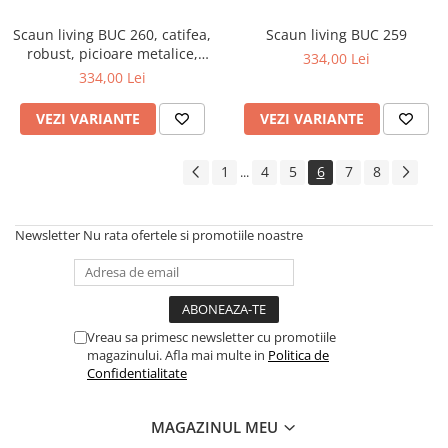
Scaun living BUC 260, catifea,
Scaun living BUC 259
robust, picioare metalice,
334,00 Lei
brate curbate, 110 kg
334,00 Lei
VEZI VARIANTE
VEZI VARIANTE
1
4
5
6
7
8
...
Newsletter
Nu rata ofertele si promotiile noastre
Vreau sa primesc newsletter cu promotiile
magazinului. Afla mai multe in
Politica de
Confidentialitate
MAGAZINUL MEU