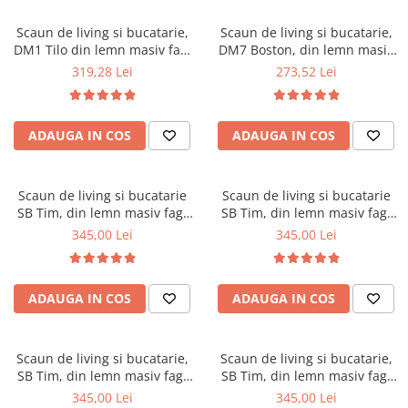
Mese gradinita
Scaun de living si bucatarie,
Scaun de living si bucatarie,
Scaune gradinita
DM1 Tilo din lemn masiv fag,
DM7 Boston, din lemn masiv
tapiterie stofa, 120 kg,
fag, tapiterie stofa, 120 kg,
Set mese si scaune gradinita
319,28 Lei
273,52 Lei
96x43x40 cm, Nuc
96x43x40 cm, Stejar Sonoma
Mobilier copii
Mobila camera copii
ADAUGA IN COS
ADAUGA IN COS
Scaune birou pentru copii
Saltele patuturi copii
Paturi copii
Scaun de living si bucatarie
Scaun de living si bucatarie
SB Tim, din lemn masiv fag,
SB Tim, din lemn masiv fag,
Masa si scaune gradinita
tapiterie stofa, lacuit, 120 kg,
tapiterie stofa, lacuit, 120 kg,
345,00 Lei
345,00 Lei
Seturi comode living si dormitor
96x43x40 cm, Alb/Turcoaz
96x43x40 cm, Alb/Gri
ADAUGA IN COS
ADAUGA IN COS
Scaun de living si bucatarie,
Scaun de living si bucatarie,
SB Tim, din lemn masiv fag,
SB Tim, din lemn masiv fag,
tapiterie stofa, lacuit, 120 kg,
tapiterie stofa, lacuit, 120 kg,
345,00 Lei
345,00 Lei