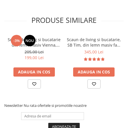
PRODUSE SIMILARE
Scaun de living si bucatarie
Scaun de living si bucatarie,
-3%
NOU
din lemn masiv Vienna,
SB Tim, din lemn masiv fag,
tapiterie stofa,100 kg,
tapiterie stofa, lacuit, 120
205,00 Lei
345,00 Lei
94x49x40 cm, nuc/bej
kg, 96x43x40 cm, Alb/Rosu
199,00 Lei
ADAUGA IN COS
ADAUGA IN COS
Newsletter
Nu rata ofertele si promotiile noastre