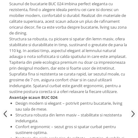
Scaunul de bucatarie BUC 024 imbina perfect eleganta cu
Mese gradinita
rezistenta, fiind o alegere ideala pentru cei care isi doresc un
mobilier modern, confortabil si durabil. Realizat din materiale de
Scaune gradinita
calitate superioara, acest scaun aduce un plus de rafinament
Set mese si scaune gradinita
oricarui decor, fie ca este vorba despre bucatarie, living sau zona
Mobilier copii
de dining.
Structura sa robusta, cu picioare si spatar din lemn masiv, ofera
Mobila camera copii
stabilitate si durabilitate in timp, sustinand o greutate de pana la
Scaune birou pentru copii
110 kg. In acelasi timp, aspectul elegant al lemnului natural
adauga o nota sofisticata si calda spatiului in care este amplasat.
Saltele patuturi copii
Tapiteria din piele ecologica premium nu doar ca impresioneaza
Paturi copii
prin designul modern, dar este si foarte usor de intretinut.
Masa si scaune gradinita
Suprafata fina si rezistenta se curata rapid, iar sezutul moale, cu
grosime de 7 cm, asigura confort chiar si in cazul utilizarii
Seturi comode living si dormitor
indelungate. Spatarul curbat este gandit ergonomic, pentru a
sustine postura corecta si a oferi relaxare la fiecare utilizare.
Avantaje scaun BUC 024:
Design modern si elegant – potrivit pentru bucatarie, living
sau sala de mese.
Structura robusta din lemn masiv – stabilitate si rezistenta
indelungata.
Confort ergonomic – sezut gros si spatar curbat pentru
sustinere optima.