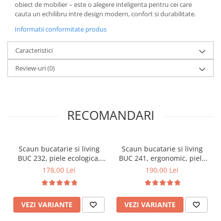
obiect de mobilier – este o alegere inteligenta pentru cei care
cauta un echilibru intre design modern, confort si durabilitate.
Informatii conformitate produs
Caracteristici
Review-uri
(0)
RECOMANDARI
Scaun bucatarie si living
Scaun bucatarie si living
BUC 232, piele ecologica,
BUC 241, ergonomic, piele
cadru lemn, 110 kg
ecologica, cadru lemn, 110
178,00 Lei
190,00 Lei
kg
VEZI VARIANTE
VEZI VARIANTE