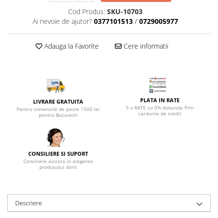
Top saltele 5 cm
Scaune manager
Cod Produs:
SKU-10703
Top saltele 10 cm
Mobilier bucatarie
Ai nevoie de ajutor?
0377101513
/
0729005977
Top saltele memory 5 cm
Mese bucatarie
Top saltele MemoHR 6.5 cm
Adauga la Favorite
Cere informatii
Scaune pentru bucatarie
Saltele ieftine
Mobila bucatarie
Saltele cu plasa de arcuri
Seturi mese si scaune bucatarie
Saltele cu spuma
Mobilier hol
PLATA IN RATE
Mobila hol
LIVRARE GRATUITA
5 x RATE cu 0% dobanda Prin
Pentru comenzile de peste 1500 lei
Suporturi si rafturi pantofi
cardurile de credit
pentru Bucuresti
Portmantouri
Pantofare
Seturi mobilier hol
CONSILIERE SI SUPORT
Consiliere avizata in alegerea
Stender haine
produsului dorit
Suport pentru umerase
Etajere
Cuiere
Descriere
Mobilier gradinita