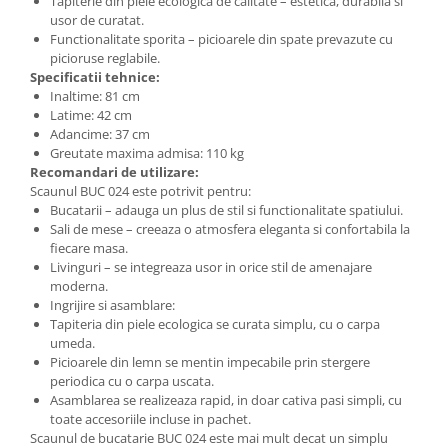
Tapiterie din piele ecologica de calitate – estetica, durabila si
usor de curatat.
Functionalitate sporita – picioarele din spate prevazute cu
picioruse reglabile.
Specificatii tehnice:
Inaltime: 81 cm
Latime: 42 cm
Adancime: 37 cm
Greutate maxima admisa: 110 kg
Recomandari de utilizare:
Scaunul BUC 024 este potrivit pentru:
Bucatarii – adauga un plus de stil si functionalitate spatiului.
Sali de mese – creeaza o atmosfera eleganta si confortabila la
fiecare masa.
Livinguri – se integreaza usor in orice stil de amenajare
moderna.
Ingrijire si asamblare:
Tapiteria din piele ecologica se curata simplu, cu o carpa
umeda.
Picioarele din lemn se mentin impecabile prin stergere
periodica cu o carpa uscata.
Asamblarea se realizeaza rapid, in doar cativa pasi simpli, cu
toate accesoriile incluse in pachet.
Scaunul de bucatarie BUC 024 este mai mult decat un simplu