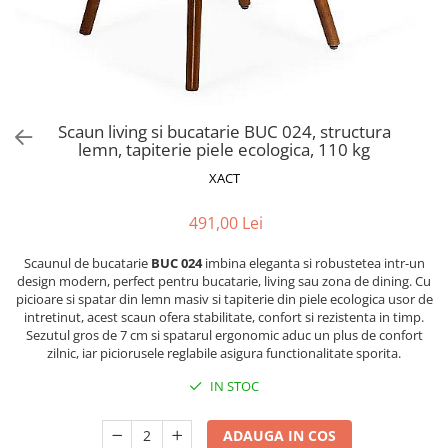
Scaune pliante
Saltele Pocket
Noptiere
Scaune birou
Saltele cu arcuri impachetate
Paturi
individual
Scaune profesionale
Seturi de pat si saltea
Saltele Memory Pocket
Masute de toaleta
Scaune Lemn
Saltele Memory Foam
Mobilier living
Scaune birou copii
Scaun living si bucatarie BUC 024, structura
Saltele Memory Pocket
Scaune pentru living
lemn, tapiterie piele ecologica, 110 kg
Scaune resigilate
Saltele cu plasa arcuri
Seturi comode living si vitrine
XACT
Scaune gradinita
Saltele cu spuma
Mobila living
Saltele cu spuma
Scaune conferinta
491,00 Lei
Comode living
Saltele cu spuma poliuretanica
Scaune terasa si outdoor
Set mese plus scaune
Scaunul de bucatarie
BUC 024
imbina eleganta si robustetea intr-un
Saltele Latex
Mobilier birou
design modern, perfect pentru bucatarie, living sau zona de dining. Cu
picioare si spatar din lemn masiv si tapiterie din piele ecologica usor de
Saltele Memory
Scaune ergonomice
intretinut, acest scaun ofera stabilitate, confort si rezistenta in timp.
Saltele 140x200
Etajere Birou
Sezutul gros de 7 cm si spatarul ergonomic aduc un plus de confort
zilnic, iar piciorusele reglabile asigura functionalitate sporita.
Saltele 160x200
Dulap birou
Birouri
IN STOC
Saltele 180x200
Scaune pentru birou
Top saltele
ADAUGA IN COS
Scaune pentru vizitatori