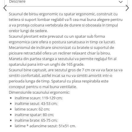
Descriere
Mese gradinita
Scaunul de birou ergonomic cu spatar ergonomic, construit cu
Scaune gradinita
tetiera si suport lombar reglabil va fi cea mai buna alegere pentru
Set mese si scaune gradinita
a va proteja coloana vertebrala de durere si oboseala in timpul
Mobilier copii
orelor lungi de sedere.
Scaunul pivotant este prevazut cu un spatar sub forma
Mobila camera copii
ergonomica care ofera o postura sanatoasa in timp ce lucrati.
Scaune birou pentru copii
Mecanismul de inclinare sincronizat cu bratele si suportul de
picioare retractabil ofera un recliner relaxant chiar la birou.
Saltele patuturi copii
Maneta din partea stanga a sezutului va permite reglajul fin al
Paturi copii
spatarului pana intr-un unghi de 165 grade.
Scaunul bine captusit, are sezutul gros de 7 cm ce va va face sa va
Masa si scaune gradinita
simtiti confortabil, astfel incat sa nu va simtiti amortit intr-o
Seturi comode living si dormitor
perioada lunga de timp. Spatarul cu plasa respirabila este
conceput pentru o mai buna ventilatie.
Dimensiunile scaunului ergonomic:
inaltime scaun: 119-129 cm;
inaltime sezut: 43-53 cm;
latime scaun: 62 cm;
inaltime spatar: 80 cm;
inaltime brate: 65-75 cm;
latime * adancime sezut: 51x51 cm.