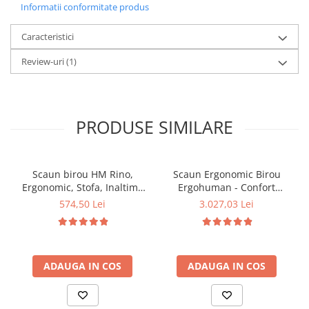
Informatii conformitate produs
Caracteristici
Review-uri
(1)
PRODUSE SIMILARE
Scaun birou HM Rino,
Scaun Ergonomic Birou
Ergonomic, Stofa, Inaltime
Ergohuman - Confort
reglabila, Mecanism
Premium, Reglaje
574,50 Lei
3.027,03 Lei
balansare, 100 kg,
Inteligente si Design
122x61x40 cm, Gri
Modern pentru
Performanta la Birou
ADAUGA IN COS
ADAUGA IN COS