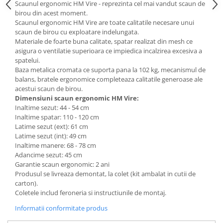
Scaunul ergonomic HM Vire - reprezinta cel mai vandut scaun de
Mese gradinita
birou din acest moment.
Scaunul ergonomic HM Vire are toate calitatile necesare unui
Scaune gradinita
scaun de birou cu exploatare indelungata.
Set mese si scaune gradinita
Materiale de foarte buna calitate, spatar realizat din mesh ce
asigura o ventilatie superioara ce impiedica incalzirea excesiva a
Mobilier copii
spatelui.
Mobila camera copii
Baza metalica cromata ce suporta pana la 102 kg, mecanismul de
balans, bratele ergonomice completeaza calitatile generoase ale
Scaune birou pentru copii
acestui scaun de birou.
Saltele patuturi copii
Dimensiuni scaun ergonomic HM Vire:
Paturi copii
Inaltime sezut: 44 - 54 cm
Inaltime spatar: 110 - 120 cm
Masa si scaune gradinita
Latime sezut (ext): 61 cm
Seturi comode living si dormitor
Latime sezut (int): 49 cm
Inaltime manere: 68 - 78 cm
Adancime sezut: 45 cm
Garantie scaun ergonomic: 2 ani
Produsul se livreaza demontat, la colet (kit ambalat in cutii de
carton).
Coletele includ feroneria si instructiunile de montaj.
Informatii conformitate produs