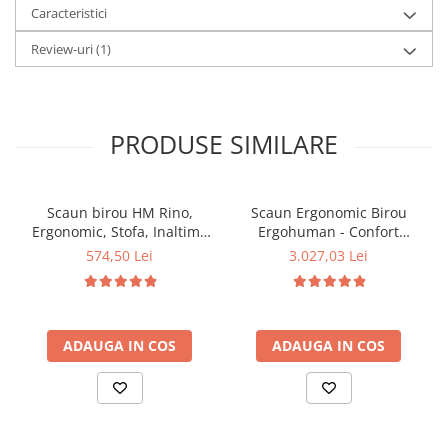
Caracteristici
Review-uri
(1)
PRODUSE SIMILARE
Scaun birou HM Rino,
Scaun Ergonomic Birou
Ergonomic, Stofa, Inaltime
Ergohuman - Confort
reglabila, Mecanism
Premium, Reglaje
574,50 Lei
3.027,03 Lei
balansare, 100 kg,
Inteligente si Design
122x61x40 cm, Gri
Modern pentru
Performanta la Birou
ADAUGA IN COS
ADAUGA IN COS