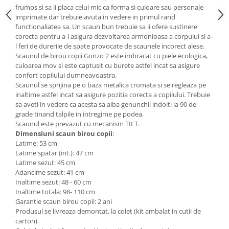
frumos si sa ii placa celui mic ca forma si culoare sau personaje
Mese gradinita
imprimate dar trebuie avuta in vedere in primul rand
Scaune gradinita
functionaliatea sa. Un scaun bun trebuie sa ii ofere sustinere
corecta pentru a-i asigura dezvoltarea armonioasa a corpului si a-
Set mese si scaune gradinita
l feri de durerile de spate provocate de scaunele incorect alese.
Mobilier copii
Scaunul de birou copii Gonzo 2 este imbracat cu piele ecologica,
culoarea mov si este captusit cu burete astfel incat sa asigure
Mobila camera copii
confort copilului dumneavoastra.
Scaune birou pentru copii
Scaunul se sprijina pe o baza metalica cromata si se regleaza pe
inaltime astfel incat sa asigure pozitia corecta a copilului. Trebuie
Saltele patuturi copii
sa aveti in vedere ca acesta sa aiba genunchii indoiti la 90 de
Paturi copii
grade tinand talpile in intregime pe podea.
Masa si scaune gradinita
Scaunul este prevazut cu mecanism TILT.
Dimensiuni scaun birou copii
:
Seturi comode living si dormitor
Latime: 53 cm
Latime spatar (int.): 47 cm
Latime sezut: 45 cm
Adancime sezut: 41 cm
Inaltime sezut: 48 - 60 cm
Inaltime totala: 98- 110 cm
Garantie scaun birou copii: 2 ani
Produsul se livreaza demontat, la colet (kit ambalat in cutii de
carton).