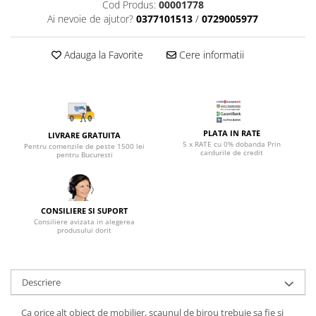
Top saltele 5 cm
Cod Produs:
00001778
Scaune manager
Ai nevoie de ajutor?
0377101513
/
0729005977
Top saltele 10 cm
Mobilier bucatarie
Top saltele memory 5 cm
Mese bucatarie
Adauga la Favorite
Cere informatii
Top saltele MemoHR 6.5 cm
Scaune pentru bucatarie
Saltele ieftine
Mobila bucatarie
Saltele cu plasa de arcuri
Seturi mese si scaune bucatarie
Saltele cu spuma
Mobilier hol
PLATA IN RATE
LIVRARE GRATUITA
5 x RATE cu 0% dobanda Prin
Mobila hol
Pentru comenzile de peste 1500 lei
cardurile de credit
pentru Bucuresti
Suporturi si rafturi pantofi
Portmantouri
Pantofare
CONSILIERE SI SUPORT
Seturi mobilier hol
Consiliere avizata in alegerea
produsului dorit
Stender haine
Suport pentru umerase
Etajere
Descriere
Cuiere
Mobilier gradinita
Ca orice alt obiect de mobilier, scaunul de birou trebuie sa fie si