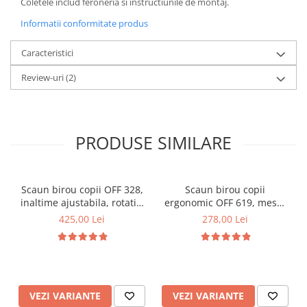
Coletele includ feroneria si instructiunile de montaj.
Informatii conformitate produs
Caracteristici
Review-uri
(2)
PRODUSE SIMILARE
Scaun birou copii OFF 328,
Scaun birou copii
inaltime ajustabila, rotativ,
ergonomic OFF 619, mesh,
cu brate, piele ecologica, 65
baza cromata, inaltime
425,00 Lei
278,00 Lei
kg
reglabila, 80 kg
VEZI VARIANTE
VEZI VARIANTE