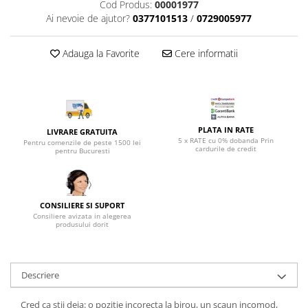
Top saltele 5 cm
Cod Produs:
00001977
Scaune manager
Ai nevoie de ajutor?
0377101513
/
0729005977
Top saltele 10 cm
Mobilier bucatarie
Top saltele memory 5 cm
Mese bucatarie
Adauga la Favorite
Cere informatii
Top saltele MemoHR 6.5 cm
Scaune pentru bucatarie
Saltele ieftine
Mobila bucatarie
Saltele cu plasa de arcuri
Seturi mese si scaune bucatarie
Saltele cu spuma
Mobilier hol
PLATA IN RATE
LIVRARE GRATUITA
5 x RATE cu 0% dobanda Prin
Mobila hol
Pentru comenzile de peste 1500 lei
cardurile de credit
pentru Bucuresti
Suporturi si rafturi pantofi
Portmantouri
Pantofare
CONSILIERE SI SUPORT
Seturi mobilier hol
Consiliere avizata in alegerea
produsului dorit
Stender haine
Suport pentru umerase
Etajere
Descriere
Cuiere
Mobilier gradinita
Cred ca stii deja: o pozitie incorecta la birou, un scaun incomod,