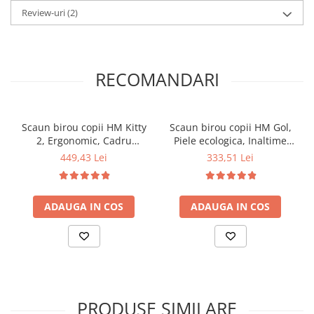
Review-uri
(2)
RECOMANDARI
Scaun birou copii HM Kitty
Scaun birou copii HM Gol,
2, Ergonomic, Cadru
Piele ecologica, Inaltime
Polipropilena, Piele
ajustabila, Roti cauciucate,
449,43 Lei
333,51 Lei
ecologica, Inaltime
90 Kg, Verde
ajustabila, 80 kg, 95x55x35
cm, Alb
ADAUGA IN COS
ADAUGA IN COS
PRODUSE SIMILARE