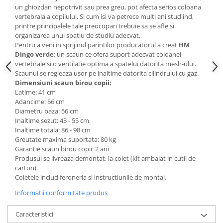
un ghiozdan nepotrivit sau prea greu, pot afecta serios coloana
Mese gradinita
vertebrala
a copilului. Si cum isi va petrece multi ani studiind,
Scaune gradinita
printre principalele tale preocupari trebuie sa se afle si
organizarea unui spatiu de studiu adecvat.
Set mese si scaune gradinita
Pentru a veni in sprijinul parintilor producatorul a creat
HM
Mobilier copii
Dingo verde
: un scaun ce ofera suport adecvat coloanei
vertebrale si o ventilatie optima a spatelui datorita mesh-ului.
Mobila camera copii
Scaunul se regleaza usor pe inaltime datorita cilindrului cu gaz.
Scaune birou pentru copii
Dimensiuni scaun birou copii:
Latime: 41 cm
Saltele patuturi copii
Adancime: 56 cm
Paturi copii
Diametru baza: 56 cm
Masa si scaune gradinita
Inaltime sezut: 43 - 55 cm
Inaltime totala: 86 - 98 cm
Seturi comode living si dormitor
Greutate maxima suportata: 80 kg
Garantie scaun birou copii: 2 ani
Produsul se livreaza demontat, la colet (kit ambalat in cutii de
carton).
Coletele includ feroneria si instructiunile de montaj.
Informatii conformitate produs
Caracteristici