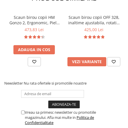
Scaun birou copii HM
Scaun birou copii OFF 328,
Gonzo 2, Ergonomic, Piele
inaltime ajustabila, rotativ,
ecologica, Inaltime
cu brate, piele ecologica, 65
473,83 Lei
425,00 Lei
ajustabila, Mecanism
kg
balansare, 90 Kg, Mov
ADAUGA IN COS
VEZI VARIANTE
Newsletter
Nu rata ofertele si promotiile noastre
Vreau sa primesc newsletter cu promotiile
magazinului. Afla mai multe in
Politica de
Confidentialitate